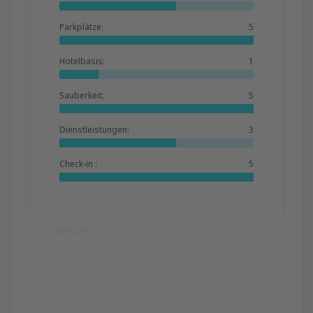
Parkplätze:
5
Hotelbasis:
1
Sauberkeit:
5
Dienstleistungen:
3
Check-in :
5
Hilfreich!
Iuliana Rozalia
Rumänien,
Juli 2025