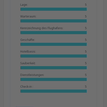
Lage:
5
Warteraum:
5
Kennzeichnung des Flughafens:
5
Geschäfte:
5
Hotelbasis:
5
Sauberkeit:
5
Dienstleistungen:
5
Check-in :
5