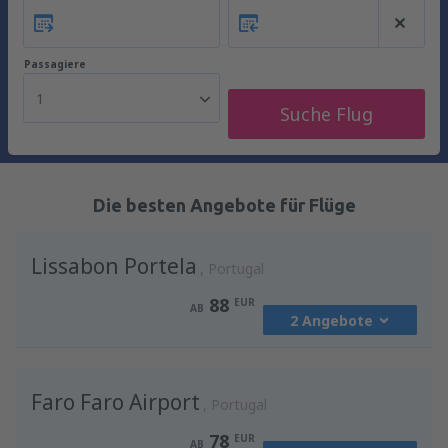
Passagiere
1
Suche Flug
Die besten Angebote für Flüge
Lissabon Portela
Portugal
88
EUR
AB
2 Angebote
von
Wien, Schwechat
(VIE)
Faro Faro Airport
88
Portugal
AB
EUR
78
EUR
AB