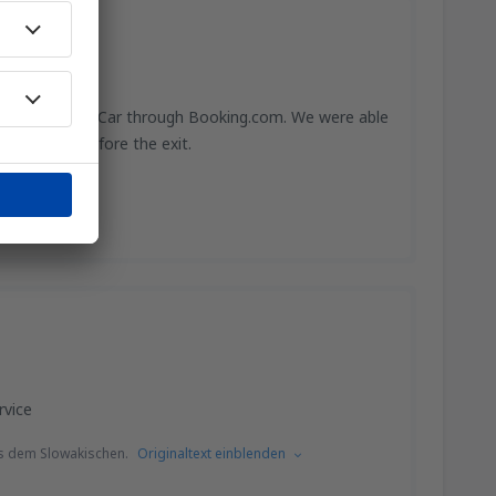
ar from Rent a Car through Booking.com. We were able
the airport before the exit.
rvice
s dem Slowakischen.
Originaltext einblenden