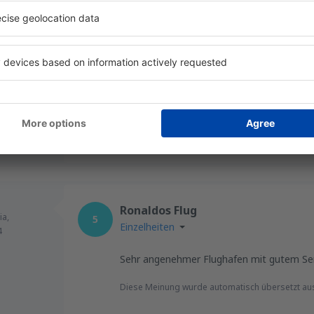
orgieva
Great airport
,
4.9
Einzelheiten
025
Everything was fine. We had reserved a c
to easily pick up the car from the point at 
Hilfreich!
Ronaldos Flug
ia,
5
Einzelheiten
4
Sehr angenehmer Flughafen mit gutem Se
Diese Meinung wurde automatisch übersetzt au