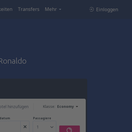
eiten
Transfers
Mehr
Einloggen
 Ronaldo
tel hinzufügen
Klasse:
Economy
gdatum
Passagiere
1