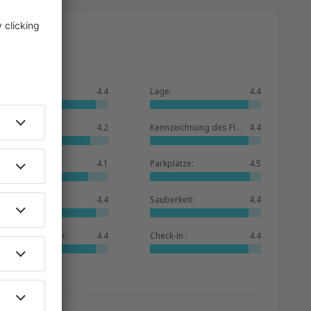
Allgemein:
4.4
Lage:
4.4
Warteraum:
4.2
Kennzeichnung des Flughafens:
4.4
Geschäfte:
4.1
Parkplätze:
4.5
Hotelbasis:
4.4
Sauberkeit:
4.4
Dienstleistungen:
4.4
Check-in :
4.4