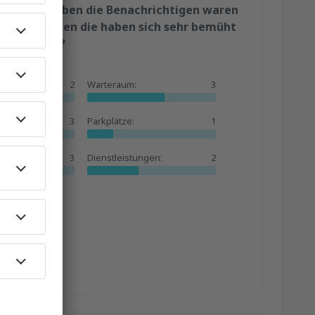
 Tag verschoben die Benachrichtigen waren
 zu bekommen die haben sich sehr bemüht
n Ausgleich?
2
Warteraum:
3
3
Parkplätze:
1
3
Dienstleistungen:
2