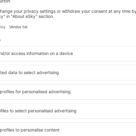
wertungen
n Funchal Madeira
4.4
 auf der Grundlage von
rtungen
der
ten Nutzer