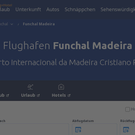
g+Hotel
laub
Unterkunft
Autos
Schnäppchen
Sehenswürdigk
nchal
Funchal Madeira
Flughafen
Funchal Madeira
to Internacional da Madeira Cristiano
ub
Urlaub
Hotels
Ho
ach
Abflugdatum
Rückflu