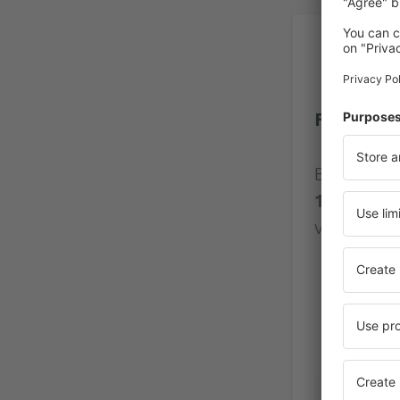
Be
Flughafe
Bewertung
140 Bewe
verifizier
Dietmar