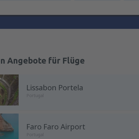
en Angebote für Flüge
Lissabon Portela
Portugal
Faro Faro Airport
von
Wien, Schwechat
(VIE)
Portugal