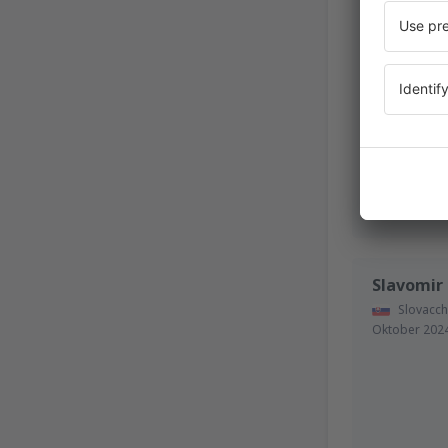
Yoana Ge
Bulgaria
November 2
Slavomir
Slovacch
Oktober 202