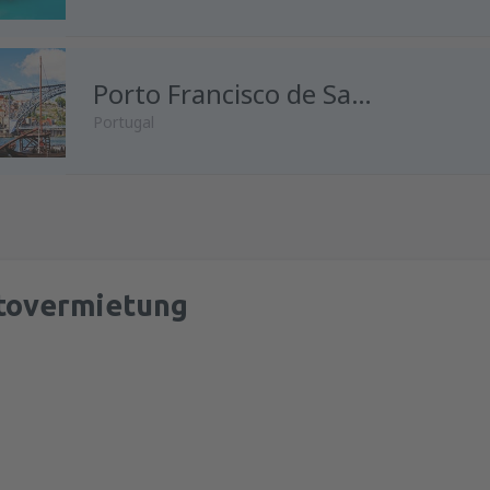
von
Wien, Schwechat
(VIE)
Porto Francisco de Sa Carneiro
Portugal
tovermietung