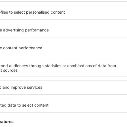
Die Flüge wurden 3 mal für einen
März 2026
2.9
nur durch das Flughafen Personal
Mehrkosten von 250€ gibt es eine
Einzelheiten
Allgemein:
4
Lage:
Kennzeichnung des Flughafens:
3
Geschäfte:
Hotelbasis:
5
Sauberkeit:
Check-in :
3
Hilfreich!