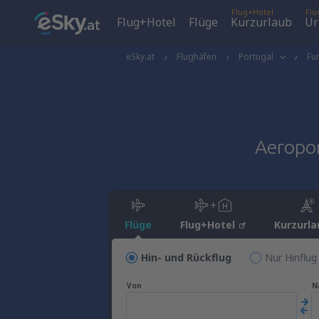
Flug+Hotel
Flu
Flug+Hotel
Flüge
Kurzurlaub
Ur
eSky.at
Flughäfen
Portugal
Fu
Aeropor
Flüge
Flug+Hotel
Kurzurla
Hin- und Rückflug
Nur Hinflug
Von
N