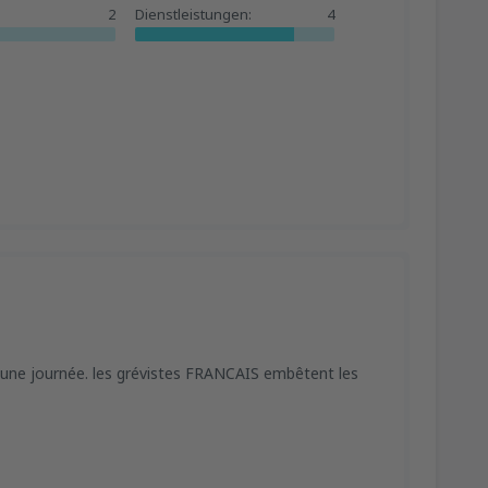
2
Dienstleistungen:
4
ne journée. les grévistes FRANCAIS embêtent les