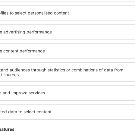
wertungen
 Lisboa Portela
3.9
 auf der Grundlage von
ertungen
der
ten Nutzer