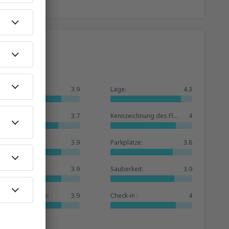
Allgemein:
3.9
Lage:
4.3
Warteraum:
3.7
Kennzeichnung des Flughafens:
4
Geschäfte:
3.9
Parkplätze:
3.8
Hotelbasis:
3.9
Sauberkeit:
3.9
Dienstleistungen:
3.9
Check-in :
4