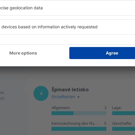
Johann
Schöner Flughafen
ktober 2024
4
Einzelheiten
Der Flughafen ist ein wenig unübersichtli
Hilfreich!
Špinavé letisko
ia,
4
Einzelheiten
025
Allgemein:
2
Lage:
Kennzeichnung des Flughafens:
5
Geschäfte: