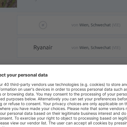
von
Wien, Schwechat
(VIE)
von
Wien, Schwechat
(VIE)
tovermietung