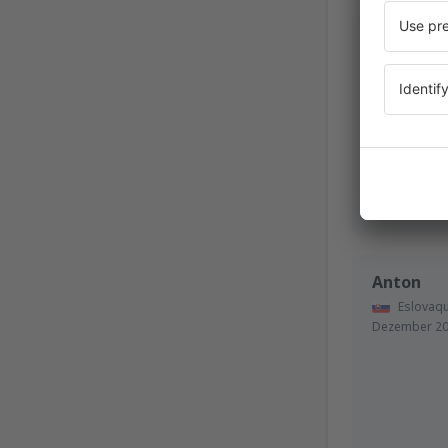
Richard 
Alemania,
O
Anton
Eslovaqu
Dezember 2