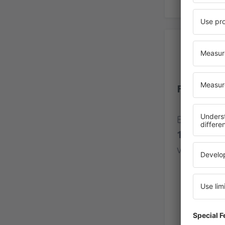
Be
Flughafen
Bewertung
1475 Bew
verifizier