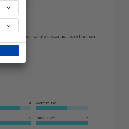
ch. Das Einchecken könnte besser ausgezeichnet sein.
4
Warteraum:
3
5
Parkplätze:
5