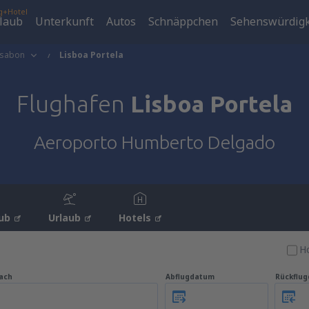
g+Hotel
laub
Unterkunft
Autos
Schnäppchen
Sehenswürdigk
ssabon
Lisboa Portela
Flughafen
Lisboa Portela
Aeroporto Humberto Delgado
ub
Urlaub
Hotels
Ho
ach
Abflugdatum
Rückflu