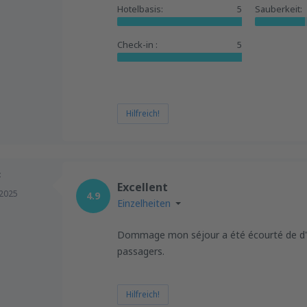
Hotelbasis:
5
Sauberkeit:
Check-in :
5
Hilfreich!
F
Excellent
 2025
4.9
Einzelheiten
Dommage mon séjour a été écourté de d'u
passagers.
Hilfreich!