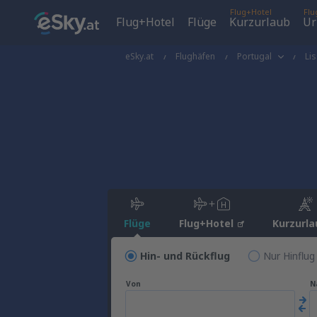
Flug+Hotel
Flu
Flug+Hotel
Flüge
Kurzurlaub
Ur
eSky.at
Flughäfen
Portugal
Li
Flüge
Flug+Hotel
Kurzurla
Hin- und Rückflug
Nur Hinflug
Von
N