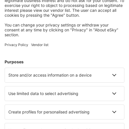
Sveg Airport (EVG)
Torsby Apt. (TYF)
Trollhättan-Vänersborg Airport (THN)
Umea Airport (UME)
Vilhelmina Airport (VHM)
Visby Airport (VBY)
Stockholm
Vaxjo Smaland (VXO)