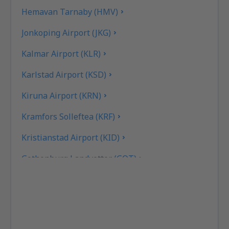
Hemavan Tarnaby (HMV)
Jonkoping Airport (JKG)
Kalmar Airport (KLR)
Karlstad Airport (KSD)
Kiruna Airport (KRN)
Kramfors Solleftea (KRF)
Kristianstad Airport (KID)
Gothenburg Landvetter (GOT)
Gällivare Lapland (GEV)
Linkoping City Airport (LPI)
Lulea Airport (LLA)