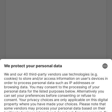
Lycksele Airport (LYC)
Mora Siljan (MXX)
Norrköping Airport (NRK)
Ornskoldsvik Airport (OER)
Pajala Yllas (PJA)
Ronneby Airport (RNB)
Salen Scandinavian Mountains Apt. (SCR)
Skelleftea Airport (SFT)
Stockholm
Malmo Sturup (MMX)
Sundsvall Harnosand (SDL)