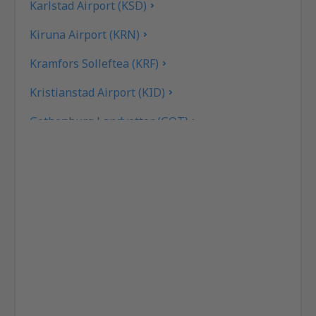
Karlstad Airport (KSD)
Kiruna Airport (KRN)
Kramfors Solleftea (KRF)
Kristianstad Airport (KID)
Gothenburg Landvetter (GOT)
Gällivare Lapland (GEV)
Linkoping City Airport (LPI)
Lulea Airport (LLA)
Lycksele Airport (LYC)
Mora Siljan (MXX)
Norrköping Airport (NRK)