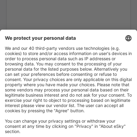
Ornskoldsvik Airport (OER)
Pajala Yllas (PJA)
Ronneby Airport (RNB)
Salen Scandinavian Mountains Apt. (SCR)
Skelleftea Airport (SFT)
Stockholm
Malmo Sturup (MMX)
Sundsvall Harnosand (SDL)
Sveg Airport (EVG)
Torsby Apt. (TYF)
Trollhättan-Vänersborg Airport (THN)