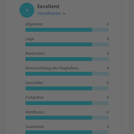
Excellent
4
Einzelheiten
Allgemein:
4
Lage:
4
Warteraum:
4
Kennzeichnung des Flughafens:
4
Geschäfte:
4
Parkplätze:
4
Hotelbasis:
4
Sauberkeit:
4