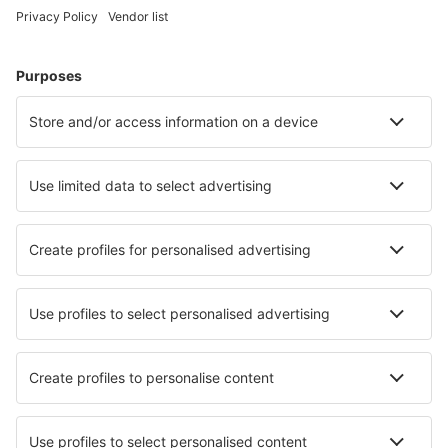
Umea Airport (UME)
Vilhelmina Airport (VHM)
Visby Airport (VBY)
Stockholm
Vaxjo Smaland (VXO)