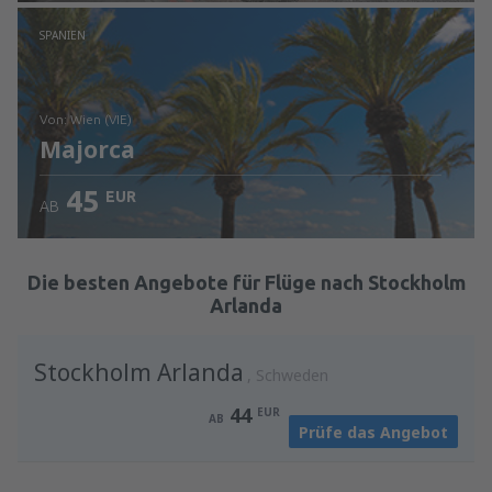
Prüfe die Einzelheiten
SPANIEN
von: Wien (VIE)
Majorca
45
EUR
AB
Prüfe die Einzelheiten
Die besten Angebote für Flüge nach Stockholm
Arlanda
Stockholm Arlanda
Schweden
44
EUR
AB
Prüfe das Angebot