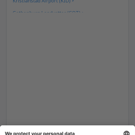
Kristianstad Airport (KID)
Gothenburg Landvetter (GOT)
Gällivare Lapland (GEV)
Linkoping City Airport (LPI)
Lulea Airport (LLA)
Lycksele Airport (LYC)
Mora Siljan (MXX)
Norrköping Airport (NRK)
Ornskoldsvik Airport (OER)
Pajala Yllas (PJA)
Ronneby Airport (RNB)