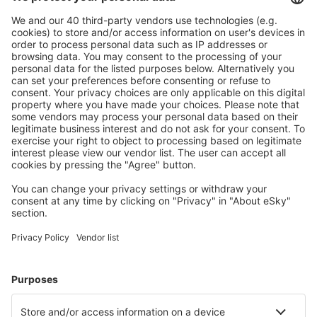
Salen Scandinavian Mountains Apt. (SCR)
Skelleftea Airport (SFT)
Stockholm
Malmo Sturup (MMX)
Sundsvall Harnosand (SDL)
Sveg Airport (EVG)
Torsby Apt. (TYF)
Trollhättan-Vänersborg Airport (THN)
Umea Airport (UME)
Vilhelmina Airport (VHM)
Visby Airport (VBY)