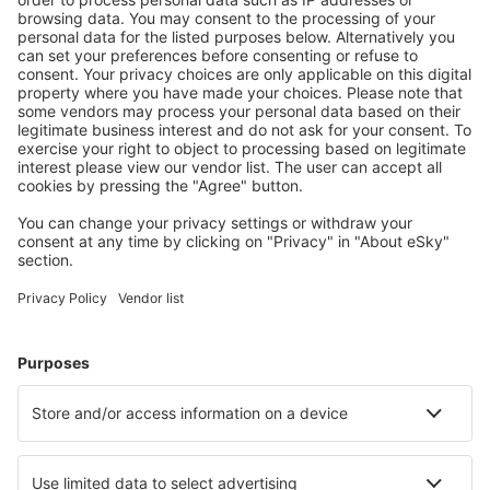
Bangkok
Trang Airport (TST)
Trat Airport (TDX)
Ubon Ratchathani Airport (UBP)
Udon Thani Intl Airport (UTH)
Rayong U-Tapao (UTP)