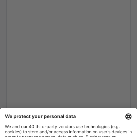
Nakhon Si Thammarat Airport (NST)
Nan Nakhon (NNT)
Narathiwat Airport (NAW)
Phitsanulok Airport (PHS)
Phrae Airport (PRH)
Phuket Intl Airport (HKT)
Ranong Airport (UNN)
Roi Et (ROI)
Sakon Nakhon Airport (SNO)
Sukhothai Airport (THS)
Surat Thani Airport (URT)