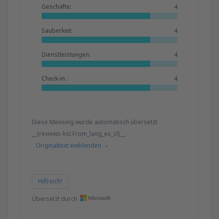
Geschäfte:
4
Sauberkeit:
4
Dienstleistungen:
4
Check-in :
4
Diese Meinung wurde automatisch übersetzt
__{reviews-list.From_lang_es_cl}__.
Originaltext einblenden
Hilfreich!
Übersetzt durch