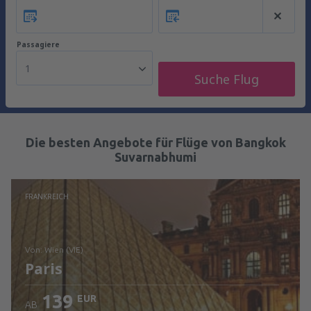
Passagiere
1
Suche Flug
Die besten Angebote für Flüge von Bangkok
Suvarnabhumi
FRANKREICH
von: Wien (VIE)
Paris
139
EUR
AB