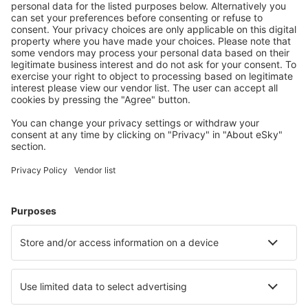
Trang Airport (TST)
Trat Airport (TDX)
Ubon Ratchathani Airport (UBP)
Udon Thani Intl Airport (UTH)
Rayong U-Tapao (UTP)