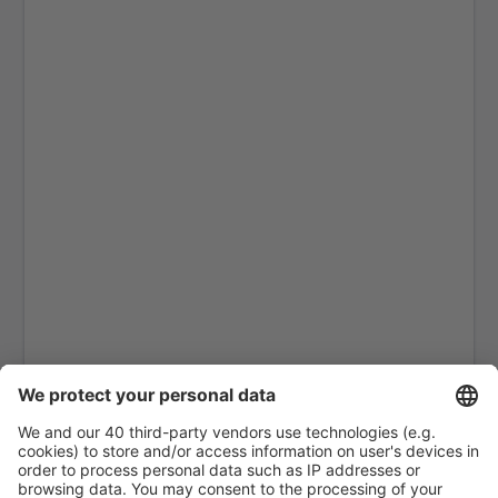
Nan Nakhon (NNT)
Narathiwat Airport (NAW)
Phitsanulok Airport (PHS)
Phrae Airport (PRH)
Phuket Intl Airport (HKT)
Ranong Airport (UNN)
Roi Et (ROI)
Sakon Nakhon Airport (SNO)
Sukhothai Airport (THS)
Surat Thani Airport (URT)
Bangkok