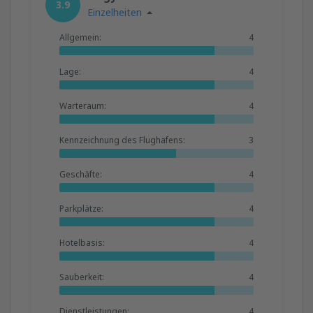
3.9
Einzelheiten
Allgemein:
4
Lage:
4
Warteraum:
4
Kennzeichnung des Flughafens:
3
Geschäfte:
4
Parkplätze:
4
Hotelbasis:
4
Sauberkeit:
4
Dienstleistungen:
4