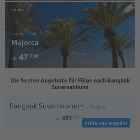
Prüfe die Einzelheiten
SPANIEN
von: Wien (VIE)
Majorca
47
EUR
AB
Prüfe die Einzelheiten
Die besten Angebote für Flüge nach Bangkok
Suvarnabhumi
Bangkok Suvarnabhumi
Thailand
693
EUR
AB
Prüfe das Angebot