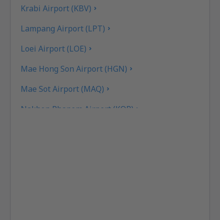
Krabi Airport (KBV)
Lampang Airport (LPT)
Loei Airport (LOE)
Mae Hong Son Airport (HGN)
Mae Sot Airport (MAQ)
Nakhon Phanom Airport (KOP)
Nakhon Si Thammarat Airport (NST)
Nan Nakhon (NNT)
Narathiwat Airport (NAW)
Phitsanulok Airport (PHS)
Phrae Airport (PRH)