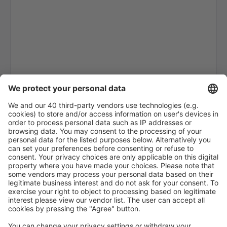
Phuket Intl Airport (HKT)
Ranong Airport (UNN)
Roi Et (ROI)
Sakon Nakhon Airport (SNO)
Sukhothai Airport (THS)
Surat Thani Airport (URT)
Bangkok
Trang Airport (TST)
Trat Airport (TDX)
Ubon Ratchathani Airport (UBP)
Udon Thani Intl Airport (UTH)