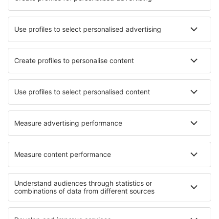
Cabo Frio Airport (CFB)
Cajazeiras Pedro Vieira Moreira (CJZ)
Caldas Novas Airport (CLV)
Campo Mourao Airport (CBW)
Campinas
Canela Airport (CEL)
Cacoal Capital do Café (OAL)
Carajas Airport (CKS)
Juazeiro do Norte Cariri (JDO)
Cacador Carlos Alberto da Costa Neves (CFC)
Foz do Iguacu Intl Airport (IGU)