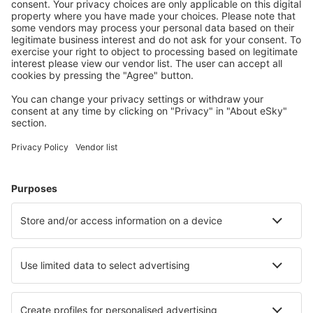
Barreiras Airport (BRA)
Barreirinhas Airport (BRB)
Campos dos Goytacazes Bartolomeo Lisandro
(CAW)
Araraquara Bartolomeu de Gusmao (AQA)
Bauru Arealva (JTC)
Bom Jesus da Lapa Airport (LAZ)
Bonito Airport (BYO)
Borba Airport (RBB)
Vilhena Brigadeiro Camarao (BVH)
Patos Brigadeiro Firmino Ayres (JPO)