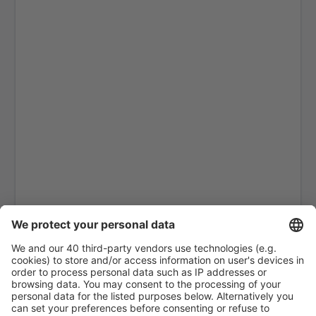
Aragarcas Airport (ARS)
Araguaina Airport (AUX)
Arapongas Airport (APX)
Araripina Airport (JAW)
Ariquemes Airport (AQM)
Arraias Airport (AAI)
Braganca Paulista Arthur Siqueira (BJP)
Boa Vista Atlas Brasil Cantanhade (BVB)
Balsas Airport (BSS)
Barcelos Airport (BAZ)
Barra Do Garcas Airport (BPG)