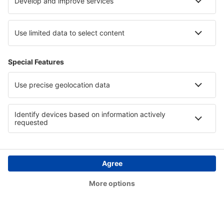
Lencois Chapada Diamantina (LEC)
Cianorte Airport (GGH)
Coari Airport (CIZ)
Conceicao do Araguaia Airport (CDJ)
Concórdia Airport (CCI)
Confresa Airport (CFO)
Sao Paulo
Conselheiro Lafaiete Airport (QDF)
Cornelio Procopio Airport (CKO)
Lages Antônio Correia Pinto de Macedo Airport
(LAJ)