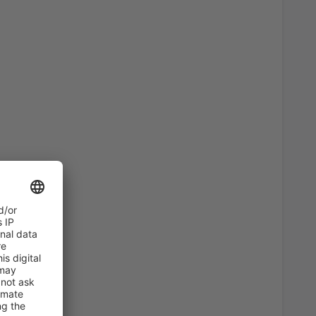
60
port
(KLU)
AB
EUR
45
AB
EUR