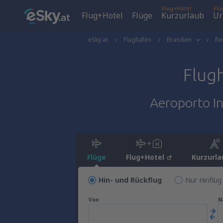
Flug+Hotel
Flu
Flug+Hotel
Flüge
Kurzurlaub
Ur
eSky.at
Flughäfen
Brasilien
Re
Flug
Aeroporto In
Flüge
Flug+Hotel
Kurzurla
Hin- und Rückflug
Nur Hinflug
Von
N