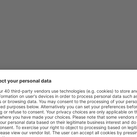
von
Klagenfurt, Klagenfurt Air
von
Wien, Schwechat
(VIE)