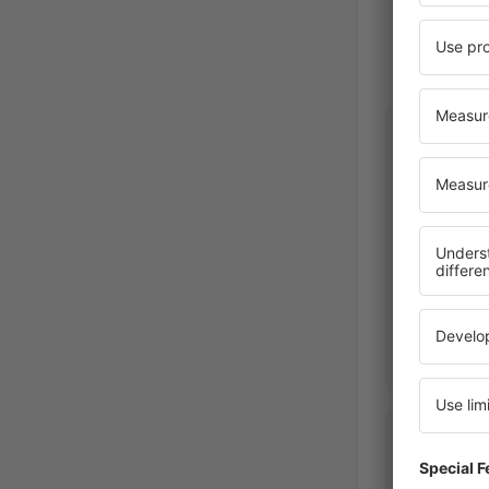
Gabriel
Brazil,
F
GILBERT
Brazil,