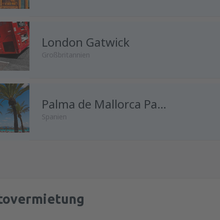
London Gatwick
Großbritannien
von
Wien, Schwechat
Palma de Mallorca Palma de Mallorca Airport
(VIE)
Spanien
von
Innsbruck, Kranebitten
(I
von
Wien, Schwechat
(VIE)
von
Salzburg, W. A. Mozart
(S
tovermietung
von
Salzburg, W. A. Mozart
(S