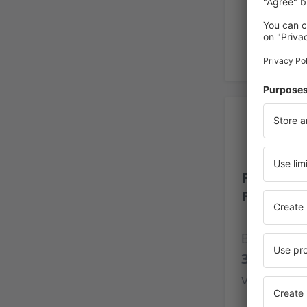
Be
Flughafen
Freyre
Bewertung
303 Bewe
verifizier