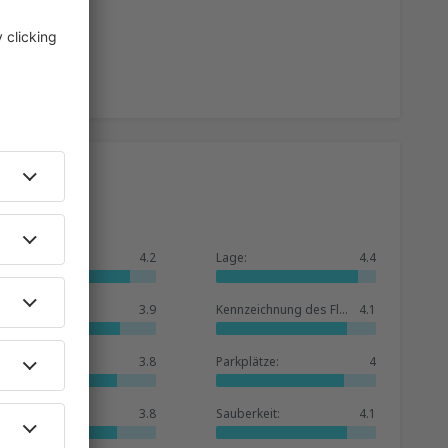
Allgemein:
4.2
Lage:
4.4
Warteraum:
3.9
Kennzeichnung des Flughafens:
4.1
Geschäfte:
3.8
Parkplätze:
4
Hotelbasis:
3.8
Sauberkeit:
4.1