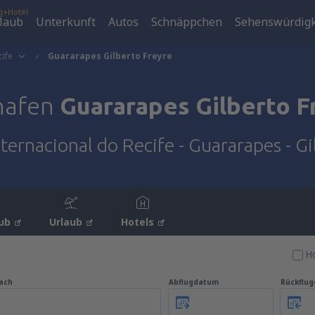
g+Hotel
laub
Unterkunft
Autos
Schnäppchen
Sehenswürdigk
cife
Guararapes Gilberto Freyre
hafen
Guararapes Gilberto F
ternacional do Recife - Guararapes - Gi
ub
Urlaub
Hotels
Ho
ach
Abflugdatum
Rückflu