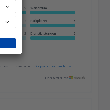
5
Warteraum:
5
4
Parkplätze:
5
3
Dienstleistungen:
5
s dem Portugiesischen.
Originaltext einblenden
Übersetzt durch