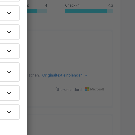
Dienstleistungen:
4
Check-in :
4.3
s dem Portugiesischen.
Originaltext einblenden
Übersetzt durch