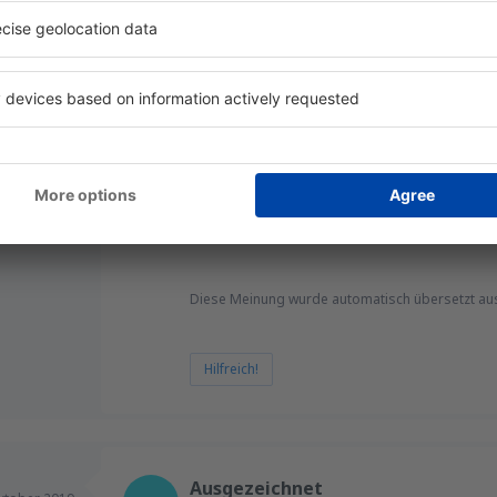
019
Allgemein:
5
Lage:
Kennzeichnung des Flughafens:
5
Geschäfte:
Hotelbasis:
5
Sauberkeit:
Check-in :
5
Diese Meinung wurde automatisch übersetzt au
Hilfreich!
Ausgezeichnet