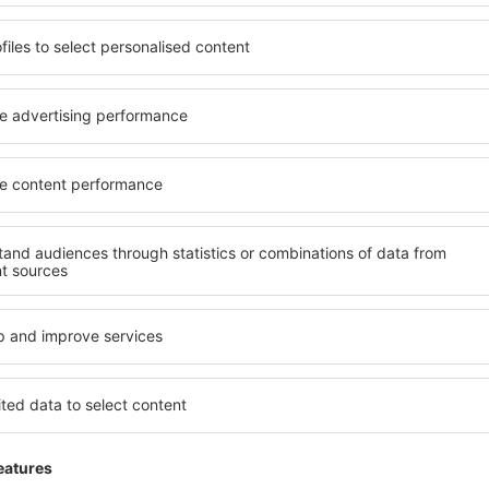
Komfortabel
ebruar 2020
5
Einzelheiten
Es war alles ruhig!
Diese Meinung wurde automatisch übersetzt au
Hilfreich!
O
gut
4.7
Einzelheiten