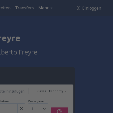
eiten
Transfers
Mehr
Einloggen
reyre
lberto Freyre
tel hinzufügen
Klasse:
Economy
gdatum
Passagiere
1