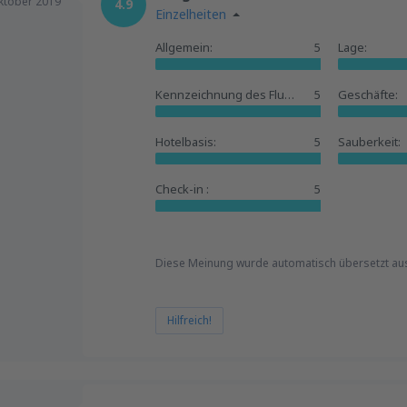
ktober 2019
4.9
Einzelheiten
Allgemein:
5
Lage:
Kennzeichnung des Flughafens:
5
Geschäfte:
Hotelbasis:
5
Sauberkeit:
Check-in :
5
Diese Meinung wurde automatisch übersetzt au
Hilfreich!