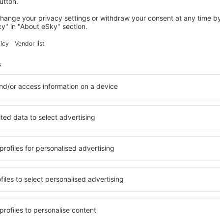
wertungen
 Guararapes Gilberto
4.1
 auf der Grundlage von
rtungen
der
ten Nutzer