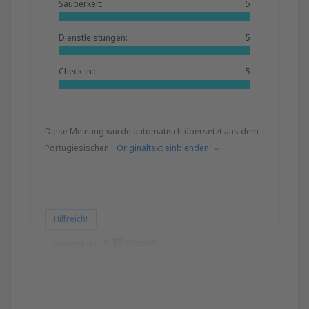
Sauberkeit:
5
Dienstleistungen:
5
Check-in :
5
Diese Meinung wurde automatisch übersetzt aus dem
Portugiesischen.
Originaltext einblenden
Hilfreich!
Übersetzt durch
Alan
Brasile,
Oktober 2019