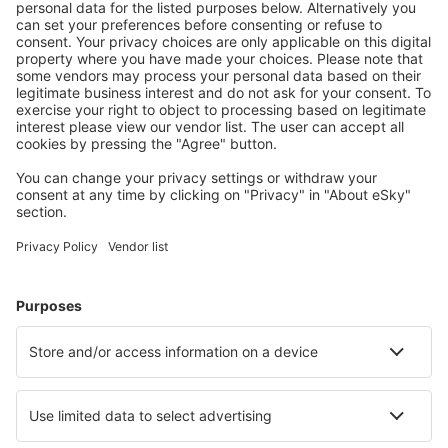
Barra Do Garcas Airport (BPG)
Barreiras Airport (BRA)
Barreirinhas Airport (BRB)
Campos dos Goytacazes Bartolomeo Lisandro
(CAW)
Araraquara Bartolomeu de Gusmao (AQA)
Bauru Arealva (JTC)
Bom Jesus da Lapa Airport (LAZ)
Bonito Airport (BYO)
Borba Airport (RBB)
Vilhena Brigadeiro Camarao (BVH)