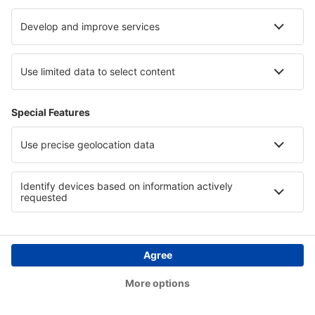
Foz do Iguacu Intl Airport (IGU)
Lencois Chapada Diamantina (LEC)
Cianorte Airport (GGH)
Coari Airport (CIZ)
Conceicao do Araguaia Airport (CDJ)
Concórdia Airport (CCI)
Confresa Airport (CFO)
Sao Paulo
Conselheiro Lafaiete Airport (QDF)
Cornelio Procopio Airport (CKO)
Lages Antônio Correia Pinto de Macedo Airport