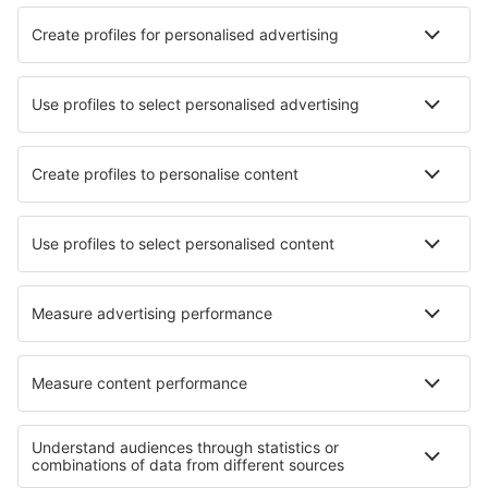
Patos Brigadeiro Firmino Ayres (JPO)
Cabo Frio Airport (CFB)
Cajazeiras Pedro Vieira Moreira (CJZ)
Caldas Novas Airport (CLV)
Campo Mourao Airport (CBW)
Campinas
Canela Airport (CEL)
Cacoal Capital do Café (OAL)
Carajas Airport (CKS)
Juazeiro do Norte Cariri (JDO)
Cacador Carlos Alberto da Costa Neves (CFC)