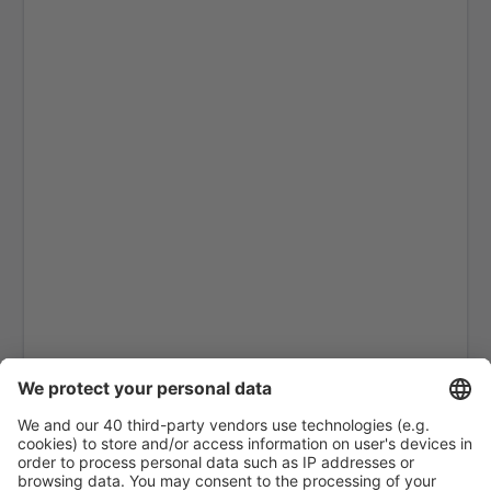
Aracatuba Dario Guarita (ARU)
Aragarcas Airport (ARS)
Araguaina Airport (AUX)
Arapongas Airport (APX)
Araripina Airport (JAW)
Ariquemes Airport (AQM)
Arraias Airport (AAI)
Braganca Paulista Arthur Siqueira (BJP)
Boa Vista Atlas Brasil Cantanhade (BVB)
Balsas Airport (BSS)
Barcelos Airport (BAZ)