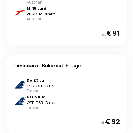
Austrian
Mi 16 Juni
VIE
-
OTP
·
Direkt
Austrian
€ 91
ab
Timisoara
-
Bukarest
6 Tage
Do 29 Juli
TSR
-
OTP
·
Direkt
Tarom
Di 03 Aug.
OTP
-
TSR
·
Direkt
Tarom
€ 92
ab