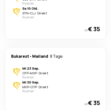
Ryanair
Sa 10 Okt.
STN
-
CLJ
·
Direkt
Ryanair
€ 35
ab
Bukarest
-
Mailand
8 Tage
Mi 23 Sep.
OTP
-
MXP
·
Direkt
Ryanair
Mi 30 Sep.
MXP
-
OTP
·
Direkt
Ryanair
€ 35
ab