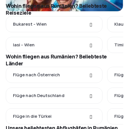
Wohin fliegen aus Rumänien? Beliebteste
Reiseziele
Bukarest - Wien
Klause
Iasi - Wien
Timiso
Wohin fliegen aus Rumänien? Beliebteste
Länder
Flüge nach Österreich
Flüge 
Flüge nach Deutschland
Flüge 
Flüge in die Türkei
Flüge 
Unsere beliebtesten Abflughäfen in Rumänien