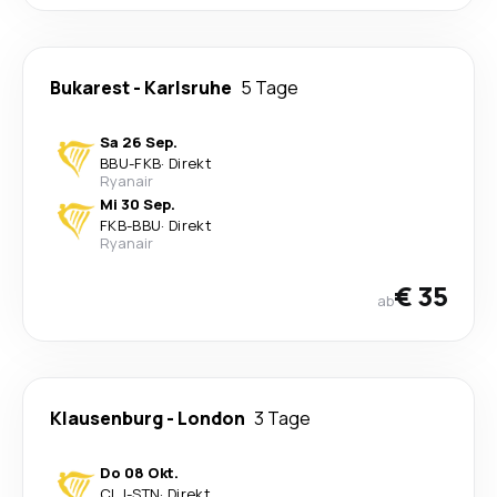
Bukarest
-
Karlsruhe
5 Tage
Sa 26 Sep.
BBU
-
FKB
·
Direkt
Ryanair
Mi 30 Sep.
FKB
-
BBU
·
Direkt
Ryanair
€ 35
ab
Klausenburg
-
London
3 Tage
Do 08 Okt.
CLJ
-
STN
·
Direkt