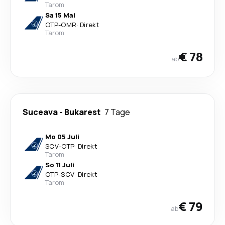
Tarom
Sa 15 Mai
OTP
-
OMR
·
Direkt
Tarom
€ 78
ab
Suceava
-
Bukarest
7 Tage
Mo 05 Juli
SCV
-
OTP
·
Direkt
Tarom
So 11 Juli
OTP
-
SCV
·
Direkt
Tarom
€ 79
ab