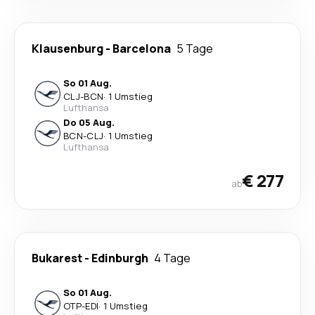
Klausenburg
-
Barcelona
5 Tage
So 01 Aug.
CLJ
-
BCN
·
1 Umstieg
Lufthansa
Do 05 Aug.
BCN
-
CLJ
·
1 Umstieg
Lufthansa
€ 277
ab
Bukarest
-
Edinburgh
4 Tage
So 01 Aug.
OTP
-
EDI
·
1 Umstieg