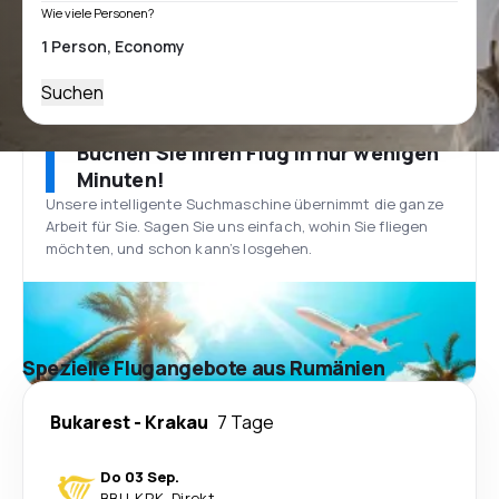
Wie viele Personen?
Suchen
Buchen Sie Ihren Flug in nur wenigen
Minuten!
Unsere intelligente Suchmaschine übernimmt die ganze
Arbeit für Sie. Sagen Sie uns einfach, wohin Sie fliegen
möchten, und schon kann’s losgehen.
Spezielle Flugangebote aus Rumänien
Bukarest
-
Krakau
7 Tage
Do 03 Sep.
BBU
-
KRK
·
Direkt