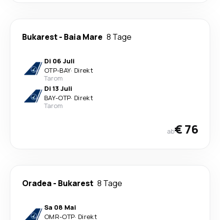
Bukarest
-
Baia Mare
8 Tage
Di 06 Juli
OTP
-
BAY
·
Direkt
Tarom
Di 13 Juli
BAY
-
OTP
·
Direkt
Tarom
€ 76
ab
Oradea
-
Bukarest
8 Tage
Sa 08 Mai
OMR
-
OTP
·
Direkt