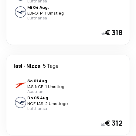
Lufthansa
Mi 04 Aug.
EDI
-
OTP
·
1 Umstieg
Lufthansa
€ 318
ab
Iasi
-
Nizza
5 Tage
So 01 Aug.
IAS
-
NCE
·
1 Umstieg
Austrian
Do 05 Aug.
NCE
-
IAS
·
2 Umstiege
Lufthansa
€ 312
ab