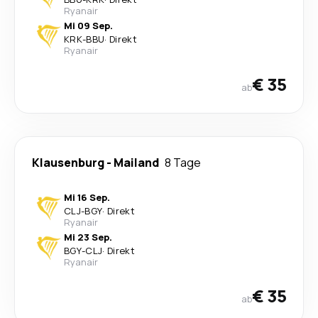
Ryanair
Mi 09 Sep.
KRK
-
BBU
·
Direkt
Ryanair
€ 35
ab
Klausenburg
-
Mailand
8 Tage
Mi 16 Sep.
CLJ
-
BGY
·
Direkt
Ryanair
Mi 23 Sep.
BGY
-
CLJ
·
Direkt
Ryanair
€ 35
ab