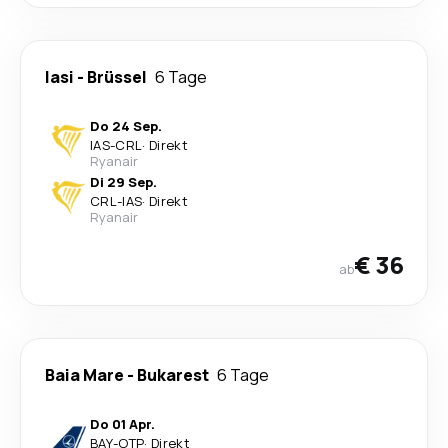
Iasi
-
Brüssel
6 Tage
Do 24 Sep.
IAS
-
CRL
·
Direkt
Ryanair
Di 29 Sep.
CRL
-
IAS
·
Direkt
Ryanair
€ 36
ab
Baia Mare
-
Bukarest
6 Tage
Do 01 Apr.
BAY
-
OTP
·
Direkt