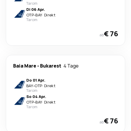
Tarom
Di 06 Apr.
OTP
-
BAY
·
Direkt
Tarom
€ 76
ab
Baia Mare
-
Bukarest
4 Tage
Do 01 Apr.
BAY
-
OTP
·
Direkt
Tarom
So 04 Apr.
OTP
-
BAY
·
Direkt
Tarom
€ 76
ab