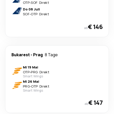
OTP
-
SOF
·
Direkt
Do 08 Juli
SOF
-
OTP
·
Direkt
€ 146
ab
Bukarest
-
Prag
8 Tage
Mi 19 Mai
OTP
-
PRG
·
Direkt
Smart Wings
Mi 26 Mai
PRG
-
OTP
·
Direkt
Smart Wings
€ 147
ab