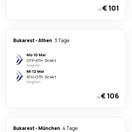
€ 101
ab
Bukarest
-
Athen
3 Tage
Mo 10 Mai
OTP
-
ATH
·
Direkt
Aegean
Mi 12 Mai
ATH
-
OTP
·
Direkt
Aegean
€ 106
ab
Bukarest
-
München
4 Tage