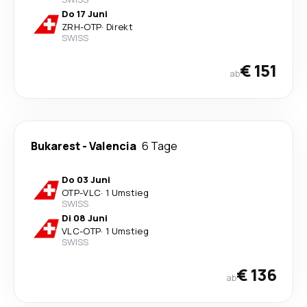
Do 17 Juni
ZRH
-
OTP
·
Direkt
SWISS
€ 151
ab
Bukarest
-
Valencia
6 Tage
Do 03 Juni
OTP
-
VLC
·
1 Umstieg
SWISS
Di 08 Juni
VLC
-
OTP
·
1 Umstieg
SWISS
€ 136
ab