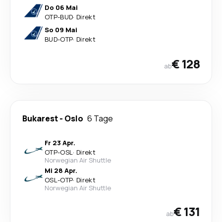
Do 06 Mai
OTP
-
BUD
·
Direkt
So 09 Mai
BUD
-
OTP
·
Direkt
€ 128
ab
Bukarest
-
Oslo
6 Tage
Fr 23 Apr.
OTP
-
OSL
·
Direkt
Norwegian Air Shuttle
Mi 28 Apr.
OSL
-
OTP
·
Direkt
Norwegian Air Shuttle
€ 131
ab