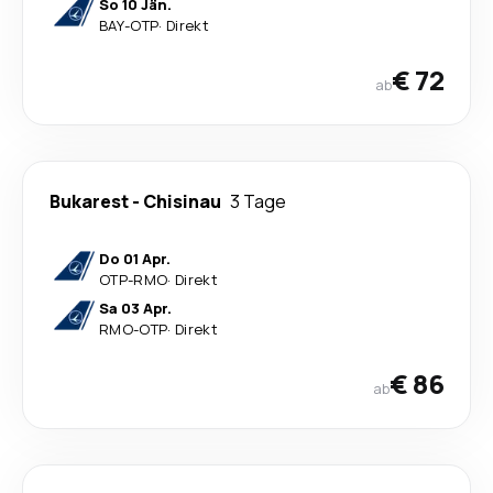
So 10 Jän.
BAY
-
OTP
·
Direkt
€ 72
ab
Bukarest
-
Chisinau
3 Tage
Do 01 Apr.
OTP
-
RMO
·
Direkt
Sa 03 Apr.
RMO
-
OTP
·
Direkt
€ 86
ab