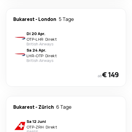
Bukarest
-
London
5 Tage
Di 20 Apr.
OTP
-
LHR
·
Direkt
British Airways
Sa 24 Apr.
LHR
-
OTP
·
Direkt
British Airways
€ 149
ab
Bukarest
-
Zürich
6 Tage
Sa 12 Juni
OTP
-
ZRH
·
Direkt
SWISS