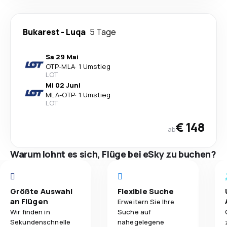
Bukarest
-
Luqa
5 Tage
Sa 29 Mai
OTP
-
MLA
·
1 Umstieg
LOT
Mi 02 Juni
MLA
-
OTP
·
1 Umstieg
LOT
€ 148
ab
Warum lohnt es sich, Flüge bei eSky zu buchen?
Größte Auswahl
Flexible Suche
an Flügen
Erweitern Sie Ihre
Wir finden in
Suche auf
Sekundenschnelle
nahegelegene