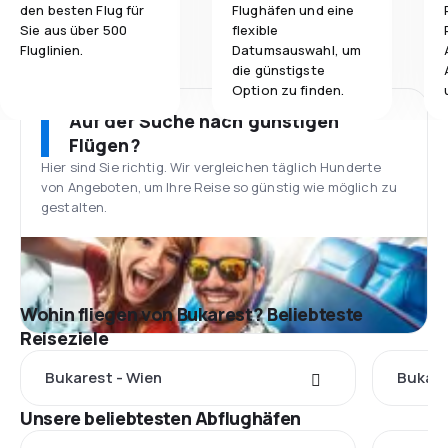
den besten Flug für
Flughäfen und eine
Sie aus über 500
flexible
Fluglinien.
Datumsauswahl, um
die günstigste
Option zu finden.
Auf der Suche nach günstigen
Flügen?
Hier sind Sie richtig. Wir vergleichen täglich Hunderte
von Angeboten, um Ihre Reise so günstig wie möglich zu
gestalten.
Wohin fliegen von Bukarest? Beliebteste
Reiseziele
Bukarest - Wien
Bukare
Unsere beliebtesten Abflughäfen