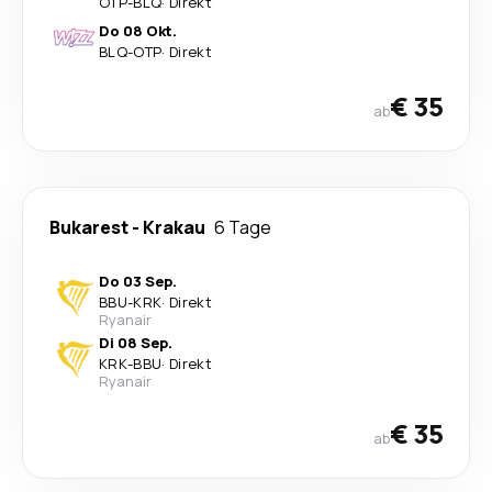
OTP
-
BLQ
·
Direkt
Do 08 Okt.
BLQ
-
OTP
·
Direkt
€ 35
ab
Bukarest
-
Krakau
6 Tage
Do 03 Sep.
BBU
-
KRK
·
Direkt
Ryanair
Di 08 Sep.
KRK
-
BBU
·
Direkt
Ryanair
€ 35
ab