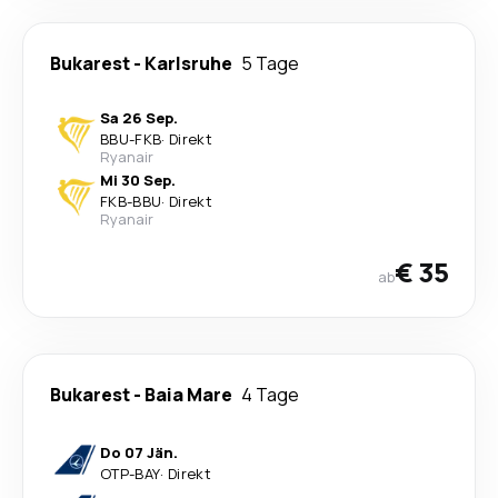
Bukarest
-
Karlsruhe
5 Tage
Sa 26 Sep.
BBU
-
FKB
·
Direkt
Ryanair
Mi 30 Sep.
FKB
-
BBU
·
Direkt
Ryanair
€ 35
ab
Bukarest
-
Baia Mare
4 Tage
Do 07 Jän.
OTP
-
BAY
·
Direkt