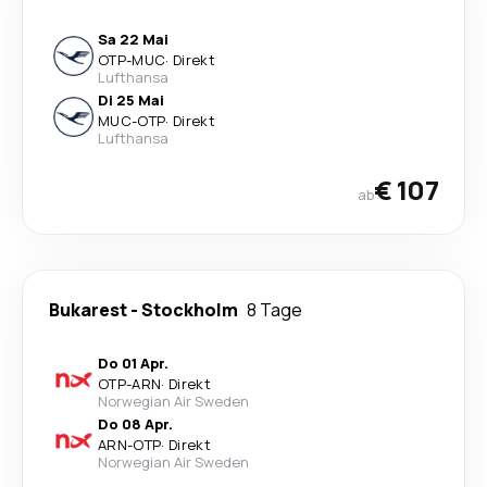
Sa 22 Mai
OTP
-
MUC
·
Direkt
Lufthansa
Di 25 Mai
MUC
-
OTP
·
Direkt
Lufthansa
€ 107
ab
Bukarest
-
Stockholm
8 Tage
Do 01 Apr.
OTP
-
ARN
·
Direkt
Norwegian Air Sweden
Do 08 Apr.
ARN
-
OTP
·
Direkt
Norwegian Air Sweden