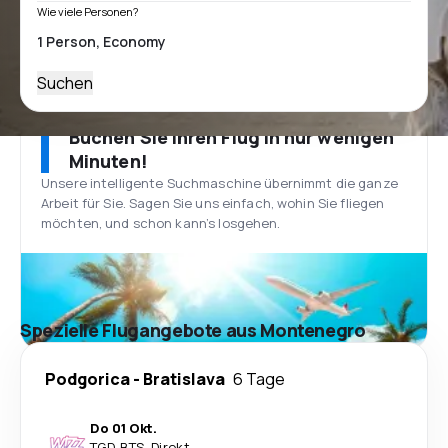
Wie viele Personen?
Suchen
Buchen Sie Ihren Flug in nur wenigen
Minuten!
Unsere intelligente Suchmaschine übernimmt die ganze
Arbeit für Sie. Sagen Sie uns einfach, wohin Sie fliegen
möchten, und schon kann’s losgehen.
Spezielle Flugangebote aus Montenegro
Podgorica
-
Bratislava
6 Tage
Do 01 Okt.
TGD
-
BTS
·
Direkt