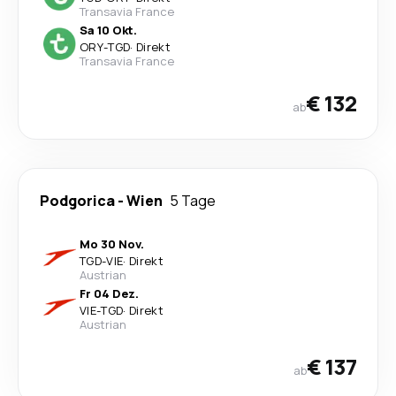
Transavia France
Sa 10 Okt.
ORY
-
TGD
·
Direkt
Transavia France
€ 132
ab
Podgorica
-
Wien
5 Tage
Mo 30 Nov.
TGD
-
VIE
·
Direkt
Austrian
Fr 04 Dez.
VIE
-
TGD
·
Direkt
Austrian
€ 137
ab