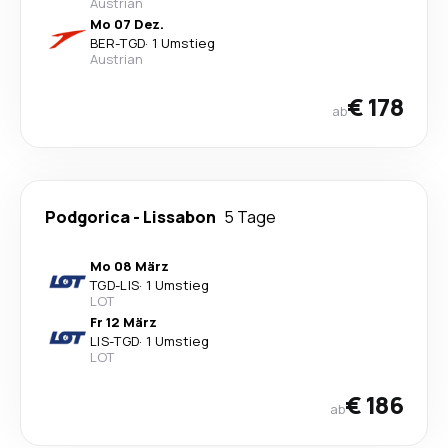
Austrian
Mo 07 Dez.
BER
-
TGD
·
1 Umstieg
Austrian
€ 178
ab
Podgorica
-
Lissabon
5 Tage
Mo 08 März
TGD
-
LIS
·
1 Umstieg
LOT
Fr 12 März
LIS
-
TGD
·
1 Umstieg
LOT
€ 186
ab