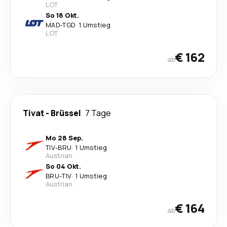
LOT
So 18 Okt.
MAD
-
TGD
·
1 Umstieg
LOT
€ 162
ab
Tivat
-
Brüssel
7 Tage
Mo 28 Sep.
TIV
-
BRU
·
1 Umstieg
Austrian
So 04 Okt.
BRU
-
TIV
·
1 Umstieg
Austrian
€ 164
ab