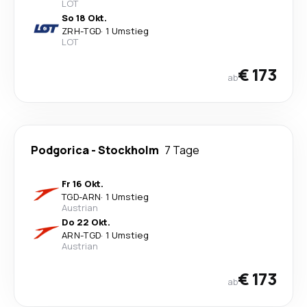
LOT
So 18 Okt.
ZRH
-
TGD
·
1 Umstieg
LOT
€ 173
ab
Podgorica
-
Stockholm
7 Tage
Fr 16 Okt.
TGD
-
ARN
·
1 Umstieg
Austrian
Do 22 Okt.
ARN
-
TGD
·
1 Umstieg
Austrian
€ 173
ab