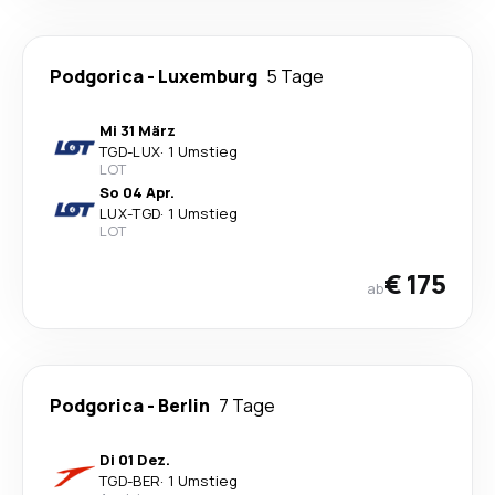
Podgorica
-
Luxemburg
5 Tage
Mi 31 März
TGD
-
LUX
·
1 Umstieg
LOT
So 04 Apr.
LUX
-
TGD
·
1 Umstieg
LOT
€ 175
ab
Podgorica
-
Berlin
7 Tage
Di 01 Dez.
TGD
-
BER
·
1 Umstieg