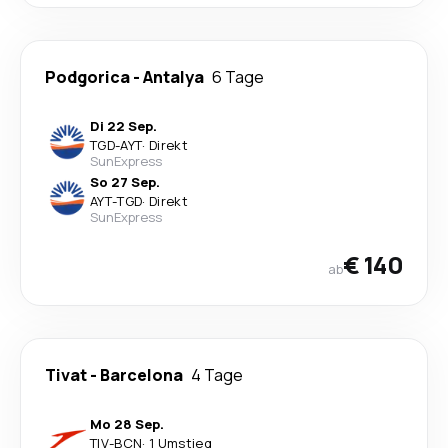
Podgorica
-
Antalya
6 Tage
Di 22 Sep.
TGD
-
AYT
·
Direkt
SunExpress
So 27 Sep.
AYT
-
TGD
·
Direkt
SunExpress
€ 140
ab
Tivat
-
Barcelona
4 Tage
Mo 28 Sep.
TIV
-
BCN
·
1 Umstieg