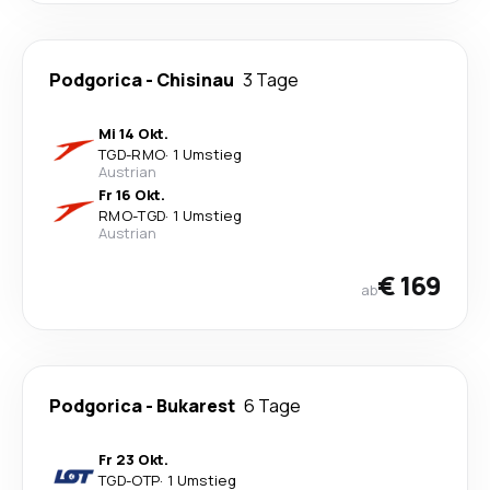
Podgorica
-
Chisinau
3 Tage
Mi 14 Okt.
TGD
-
RMO
·
1 Umstieg
Austrian
Fr 16 Okt.
RMO
-
TGD
·
1 Umstieg
Austrian
€ 169
ab
Podgorica
-
Bukarest
6 Tage
Fr 23 Okt.
TGD
-
OTP
·
1 Umstieg