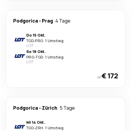
Podgorica
-
Prag
4 Tage
Do 15 Okt.
TGD
-
PRG
·
1 Umstieg
LOT
So 18 Okt.
PRG
-
TGD
·
1 Umstieg
LOT
€ 172
ab
Podgorica
-
Zürich
5 Tage
Mi 14 Okt.
TGD
-
ZRH
·
1 Umstieg