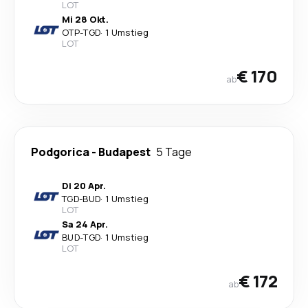
LOT
Mi 28 Okt.
OTP
-
TGD
·
1 Umstieg
LOT
€ 170
ab
Podgorica
-
Budapest
5 Tage
Di 20 Apr.
TGD
-
BUD
·
1 Umstieg
LOT
Sa 24 Apr.
BUD
-
TGD
·
1 Umstieg
LOT
€ 172
ab