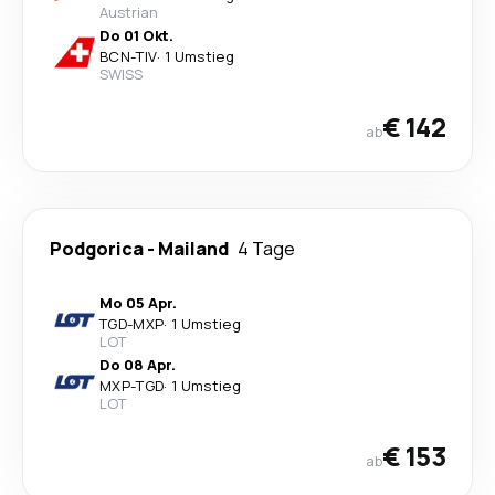
Austrian
Do 01 Okt.
BCN
-
TIV
·
1 Umstieg
SWISS
€ 142
ab
Podgorica
-
Mailand
4 Tage
Mo 05 Apr.
TGD
-
MXP
·
1 Umstieg
LOT
Do 08 Apr.
MXP
-
TGD
·
1 Umstieg
LOT
€ 153
ab