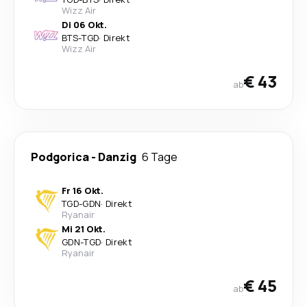
Wizz Air
Di 06 Okt.
BTS
-
TGD
·
Direkt
Wizz Air
€ 43
ab
Podgorica
-
Danzig
6 Tage
Fr 16 Okt.
TGD
-
GDN
·
Direkt
Ryanair
Mi 21 Okt.
GDN
-
TGD
·
Direkt
Ryanair
€ 45
ab