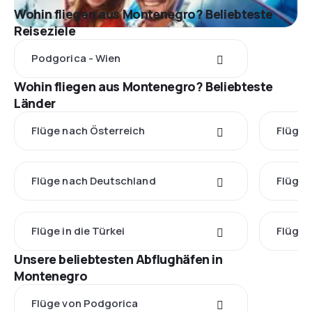
Wohin fliegen aus Montenegro? Beliebteste
Reiseziele
Podgorica - Wien
Wohin fliegen aus Montenegro? Beliebteste
Länder
Flüge nach Österreich
Flüge 
Flüge nach Deutschland
Flüge 
Flüge in die Türkei
Flüge 
Unsere beliebtesten Abflughäfen in
Montenegro
Flüge von Podgorica