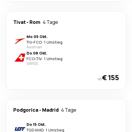
Tivat
-
Rom
4 Tage
Mo 05 Okt.
TIV
-
FCO
·
1 Umstieg
Austrian
Do 08 Okt.
FCO
-
TIV
·
1 Umstieg
SWISS
€ 155
ab
Podgorica
-
Madrid
4 Tage
Do 15 Okt.
TGD
-
MAD
·
1 Umstieg