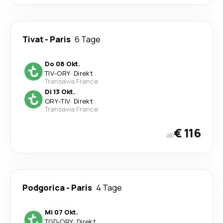
Tivat
-
Paris
6 Tage
Do 08 Okt.
TIV
-
ORY
·
Direkt
Transavia France
Di 13 Okt.
ORY
-
TIV
·
Direkt
Transavia France
€ 116
ab
Podgorica
-
Paris
4 Tage
Mi 07 Okt.
TGD
-
ORY
·
Direkt