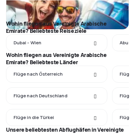
Wohin fliegen aus Vereinigte Arabische
Emirate? Beliebteste Reiseziele
Dubai - Wien
Abu Dh
Wohin fliegen aus Vereinigte Arabische
Emirate? Beliebteste Länder
Flüge nach Österreich
Flüge 
Flüge nach Deutschland
Flüge 
Flüge in die Türkei
Flüge 
Unsere beliebtesten Abflughäfen in Vereinigte