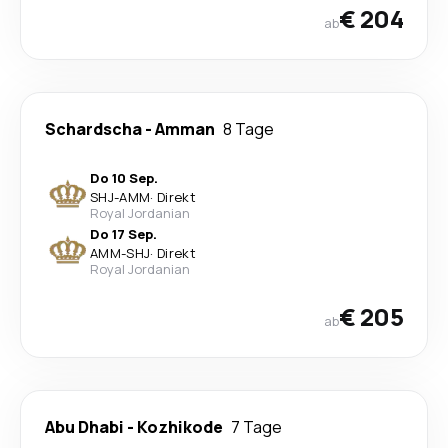
€ 204
ab
Schardscha
-
Amman
8 Tage
Do 10 Sep.
SHJ
-
AMM
·
Direkt
Royal Jordanian
Do 17 Sep.
AMM
-
SHJ
·
Direkt
Royal Jordanian
€ 205
ab
Abu Dhabi
-
Kozhikode
7 Tage