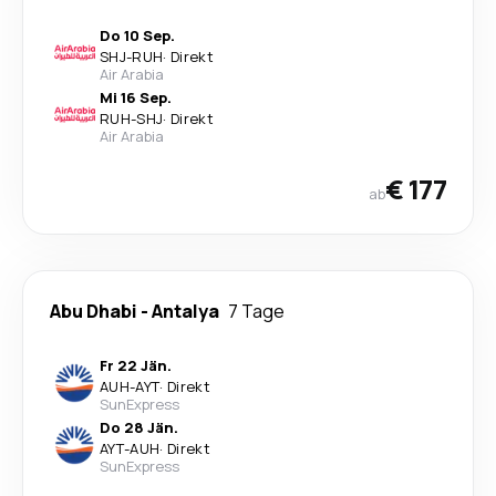
Do 10 Sep.
SHJ
-
RUH
·
Direkt
Air Arabia
Mi 16 Sep.
RUH
-
SHJ
·
Direkt
Air Arabia
€ 177
ab
Abu Dhabi
-
Antalya
7 Tage
Fr 22 Jän.
AUH
-
AYT
·
Direkt
SunExpress
Do 28 Jän.
AYT
-
AUH
·
Direkt
SunExpress