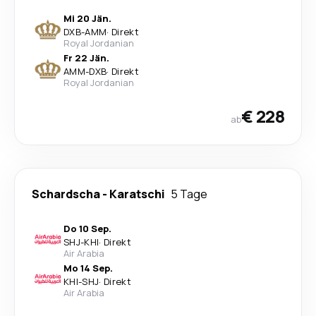
Mi 20 Jän.
DXB
-
AMM
·
Direkt
Royal Jordanian
Fr 22 Jän.
AMM
-
DXB
·
Direkt
Royal Jordanian
€ 228
ab
Schardscha
-
Karatschi
5 Tage
Do 10 Sep.
SHJ
-
KHI
·
Direkt
Air Arabia
Mo 14 Sep.
KHI
-
SHJ
·
Direkt
Air Arabia