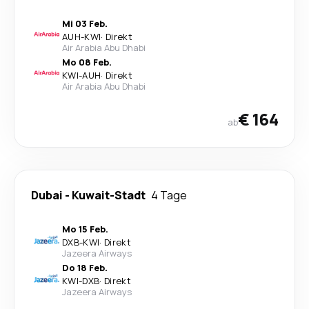
Mi 03 Feb.
AUH
-
KWI
·
Direkt
Air Arabia Abu Dhabi
Mo 08 Feb.
KWI
-
AUH
·
Direkt
Air Arabia Abu Dhabi
€ 164
ab
Dubai
-
Kuwait-Stadt
4 Tage
Mo 15 Feb.
DXB
-
KWI
·
Direkt
Jazeera Airways
Do 18 Feb.
KWI
-
DXB
·
Direkt
Jazeera Airways