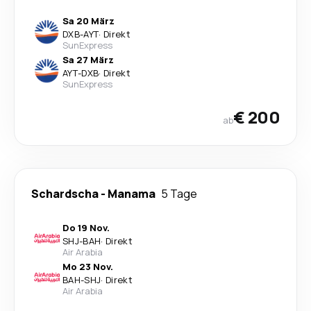
Sa 20 März
DXB
-
AYT
·
Direkt
SunExpress
Sa 27 März
AYT
-
DXB
·
Direkt
SunExpress
€ 200
ab
Schardscha
-
Manama
5 Tage
Do 19 Nov.
SHJ
-
BAH
·
Direkt
Air Arabia
Mo 23 Nov.
BAH
-
SHJ
·
Direkt
Air Arabia