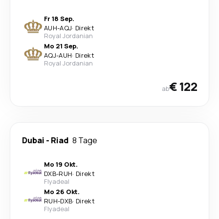
Fr 18 Sep.
AUH
-
AQJ
·
Direkt
Royal Jordanian
Mo 21 Sep.
AQJ
-
AUH
·
Direkt
Royal Jordanian
€ 122
ab
Dubai
-
Riad
8 Tage
Mo 19 Okt.
DXB
-
RUH
·
Direkt
Flyadeal
Mo 26 Okt.
RUH
-
DXB
·
Direkt
Flyadeal