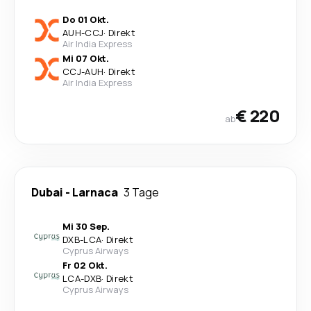
Do 01 Okt.
AUH
-
CCJ
·
Direkt
Air India Express
Mi 07 Okt.
CCJ
-
AUH
·
Direkt
Air India Express
€ 220
ab
Dubai
-
Larnaca
3 Tage
Mi 30 Sep.
DXB
-
LCA
·
Direkt
Cyprus Airways
Fr 02 Okt.
LCA
-
DXB
·
Direkt
Cyprus Airways