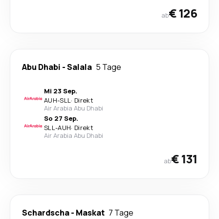
€ 126
ab
Abu Dhabi
-
Salala
5 Tage
Mi 23 Sep.
AUH
-
SLL
·
Direkt
Air Arabia Abu Dhabi
So 27 Sep.
SLL
-
AUH
·
Direkt
Air Arabia Abu Dhabi
€ 131
ab
Schardscha
-
Maskat
7 Tage