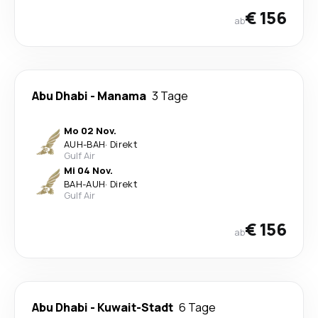
€ 156
ab
Abu Dhabi
-
Manama
3 Tage
Mo 02 Nov.
AUH
-
BAH
·
Direkt
Gulf Air
Mi 04 Nov.
BAH
-
AUH
·
Direkt
Gulf Air
€ 156
ab
Abu Dhabi
-
Kuwait-Stadt
6 Tage