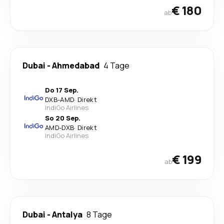
€ 180
ab
Dubai
-
Ahmedabad
4 Tage
Do 17 Sep.
DXB
-
AMD
·
Direkt
IndiGo Airlines
So 20 Sep.
AMD
-
DXB
·
Direkt
IndiGo Airlines
€ 199
ab
Dubai
-
Antalya
8 Tage