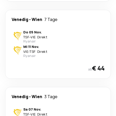
Venedig
-
Wien
7 Tage
Do 05 Nov.
TSF
-
VIE
·
Direkt
Ryanair
Mi 11 Nov.
VIE
-
TSF
·
Direkt
Ryanair
€ 44
ab
Venedig
-
Wien
3 Tage
Sa 07 Nov.
TSF
-
VIE
·
Direkt