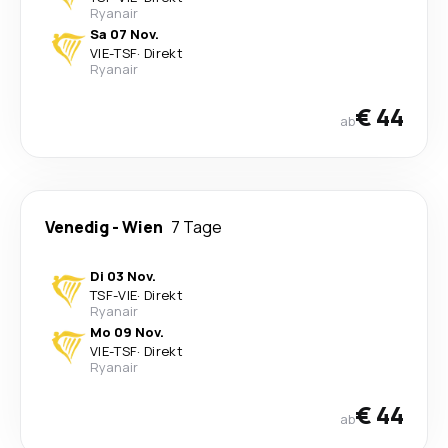
Ryanair
Sa 07 Nov.
VIE
-
TSF
·
Direkt
Ryanair
€ 44
ab
Venedig
-
Wien
7 Tage
Di 03 Nov.
TSF
-
VIE
·
Direkt
Ryanair
Mo 09 Nov.
VIE
-
TSF
·
Direkt
Ryanair
€ 44
ab