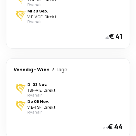
Ryanair
Mi 30 Sep.
VIE
-
VCE
·
Direkt
Ryanair
€ 41
ab
Venedig
-
Wien
3 Tage
Di 03 Nov.
TSF
-
VIE
·
Direkt
Ryanair
Do 05 Nov.
VIE
-
TSF
·
Direkt
Ryanair
€ 44
ab