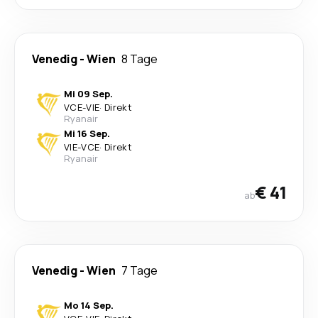
Venedig
-
Wien
8 Tage
Mi 09 Sep.
VCE
-
VIE
·
Direkt
Ryanair
Mi 16 Sep.
VIE
-
VCE
·
Direkt
Ryanair
€ 41
ab
Venedig
-
Wien
7 Tage
Mo 14 Sep.