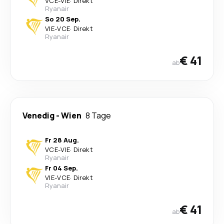
VCE
-
VIE
·
Direkt
Ryanair
So 20 Sep.
VIE
-
VCE
·
Direkt
Ryanair
€ 41
ab
Venedig
-
Wien
8 Tage
Fr 28 Aug.
VCE
-
VIE
·
Direkt
Ryanair
Fr 04 Sep.
VIE
-
VCE
·
Direkt
Ryanair
€ 41
ab