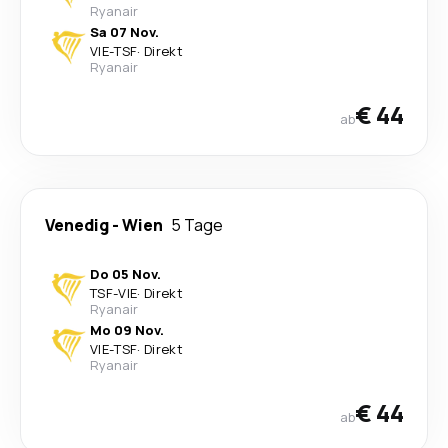
Ryanair
Sa 07 Nov.
VIE
-
TSF
·
Direkt
Ryanair
€ 44
ab
Venedig
-
Wien
5 Tage
Do 05 Nov.
TSF
-
VIE
·
Direkt
Ryanair
Mo 09 Nov.
VIE
-
TSF
·
Direkt
Ryanair
€ 44
ab