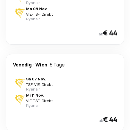
Ryanair
Mo 09 Nov.
VIE
-
TSF
·
Direkt
Ryanair
€ 44
ab
Venedig
-
Wien
5 Tage
Sa 07 Nov.
TSF
-
VIE
·
Direkt
Ryanair
Mi 11 Nov.
VIE
-
TSF
·
Direkt
Ryanair
€ 44
ab