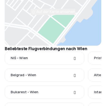
Auf der Karte ansehen
Beliebteste Flugverbindungen nach Wien
Niš - Wien
Pristin
Belgrad - Wien
Altenr
Bukarest - Wien
Istanb