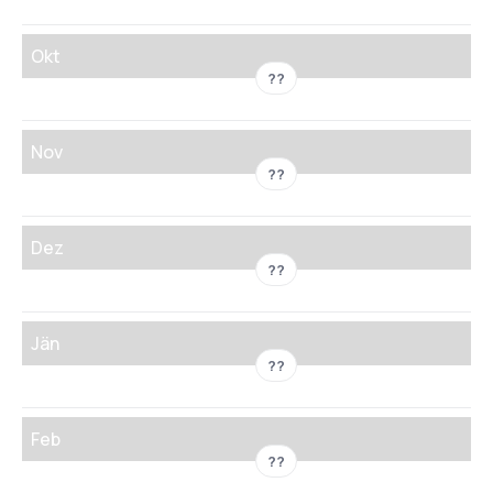
Okt
??
Nov
??
Dez
??
Jän
??
Feb
??