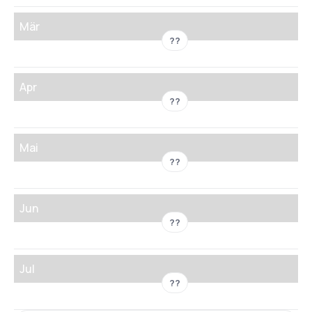
Mär
??
Apr
??
Mai
??
Jun
??
Jul
??