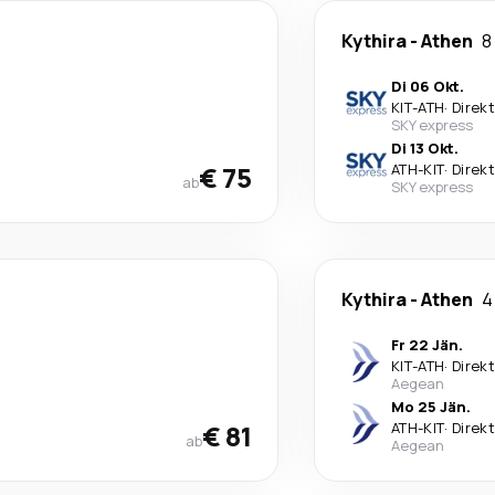
Kythira
-
Athen
8
Di 06 Okt.
KIT
-
ATH
·
Direkt
SKY express
Di 13 Okt.
€ 75
ATH
-
KIT
·
Direkt
ab
SKY express
Kythira
-
Athen
4
Fr 22 Jän.
KIT
-
ATH
·
Direkt
Aegean
Mo 25 Jän.
€ 81
ATH
-
KIT
·
Direkt
ab
Aegean