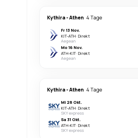
Kythira
-
Athen
4 Tage
Fr 13 Nov.
KIT
-
ATH
·
Direkt
Aegean
Mo 16 Nov.
ATH
-
KIT
·
Direkt
Aegean
Kythira
-
Athen
4 Tage
Mi 28 Okt.
KIT
-
ATH
·
Direkt
SKY express
Sa 31 Okt.
ATH
-
KIT
·
Direkt
SKY express