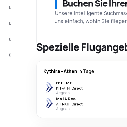
Buchen Sie Ihre
Schnäppchen
Unsere intelligente Suchmasc
uns einfach, wohin Sie flieg
Vervollständigen
Sie die Reise
Inspirationen
und
Spezielle Flugange
Ratschläge
Kundenservice
Kythira
-
Athen
4 Tage
Fr 11 Dez.
KIT
-
ATH
·
Direkt
Aegean
Mo 14 Dez.
ATH
-
KIT
·
Direkt
Aegean