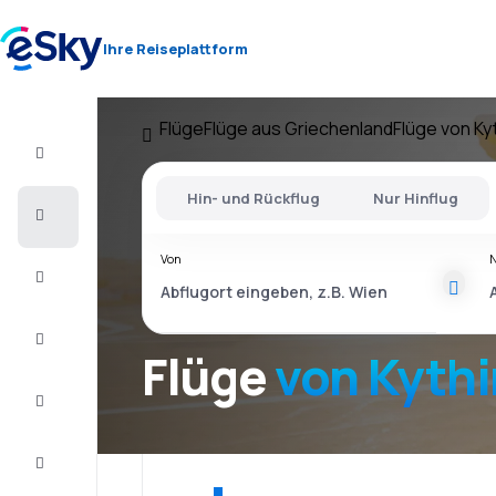
Ihre Reiseplattform
Flüge
Flüge aus Griechenland
Flüge von Ky
Flug+Hotel
Hin- und Rückflug
Nur Hinflug
Flüge
Von
Urlaub
Last
Minute
Flüge
von Kythi
Kurzurlaub
Unterkunft