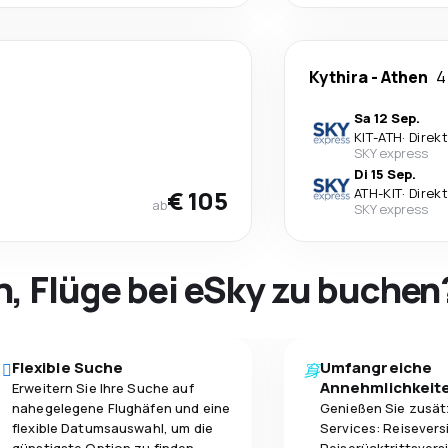
Kythira
-
Athen
4
Sa 12 Sep.
KIT
-
ATH
·
Direkt
SKY express
Di 15 Sep.
€ 105
ATH
-
KIT
·
Direkt
ab
SKY express
h, Flüge bei eSky zu buchen
Flexible Suche
Umfangreiche
Annehmlichkeit
Erweitern Sie Ihre Suche auf
nahegelegene Flughäfen und eine
Genießen Sie zusät
flexible Datumsauswahl, um die
Services: Reisevers