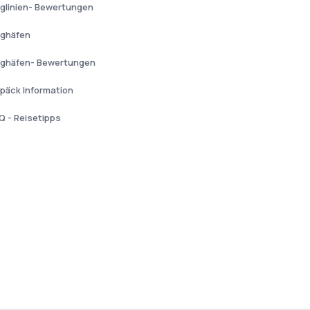
uglinien- Bewertungen
ughäfen
ughäfen- Bewertungen
päck Information
Q - Reisetipps