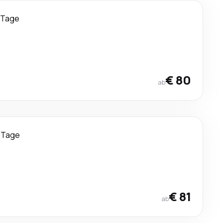
 Tage
€ 80
ab
 Tage
€ 81
ab