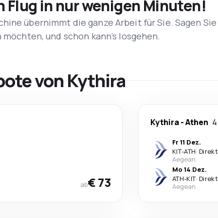
n Flug in nur wenigen Minuten!
hine übernimmt die ganze Arbeit für Sie. Sagen Sie
en möchten, und schon kann’s losgehen.
bote von Kythira
Kythira
-
Athen
4
Fr 11 Dez.
KIT
-
ATH
·
Direkt
Aegean
Mo 14 Dez.
€ 73
ATH
-
KIT
·
Direkt
ab
Aegean