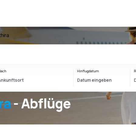
thira
Nach
Hinflugdatum
R
ra
- Abflüge