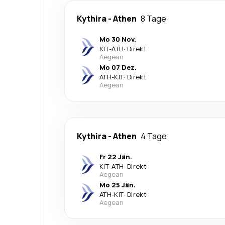
Kythira
-
Athen
8 Tage
Mo 30 Nov.
KIT
-
ATH
·
Direkt
Aegean
Mo 07 Dez.
ATH
-
KIT
·
Direkt
Aegean
Kythira
-
Athen
4 Tage
Fr 22 Jän.
KIT
-
ATH
·
Direkt
Aegean
Mo 25 Jän.
ATH
-
KIT
·
Direkt
Aegean