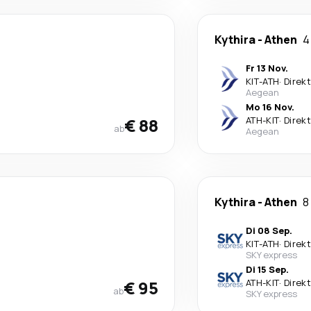
Kythira
-
Athen
4
Fr 13 Nov.
KIT
-
ATH
·
Direkt
Aegean
Mo 16 Nov.
€ 88
ATH
-
KIT
·
Direkt
ab
Aegean
Kythira
-
Athen
8
Di 08 Sep.
KIT
-
ATH
·
Direkt
SKY express
Di 15 Sep.
€ 95
ATH
-
KIT
·
Direkt
ab
SKY express