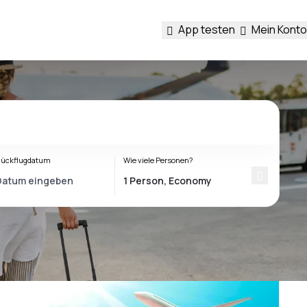
App testen
Mein Konto
ückflugdatum
Wie viele Personen?