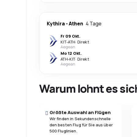
Kythira
-
Athen
4 Tage
Fr 09 Okt.
KIT
-
ATH
·
Direkt
Aegean
Mo 12 Okt.
ATH
-
KIT
·
Direkt
Aegean
Warum lohnt es sic
Größte Auswahl an Flügen
Wir finden in Sekundenschnelle
den besten Flug für Sie aus über
500 Fluglinien.