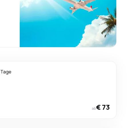
 Tage
€ 73
ab