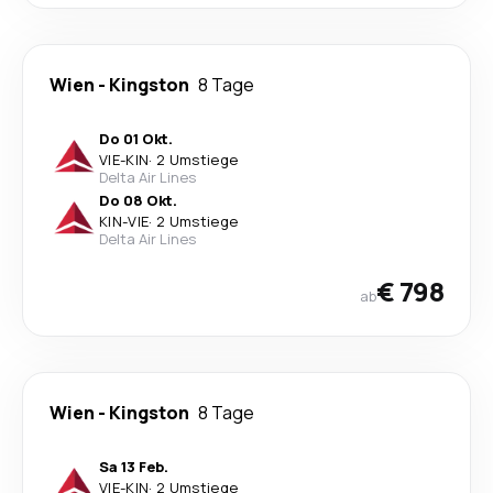
Wien
-
Kingston
8 Tage
Do 01 Okt.
VIE
-
KIN
·
2 Umstiege
Delta Air Lines
Do 08 Okt.
KIN
-
VIE
·
2 Umstiege
Delta Air Lines
€ 798
ab
Wien
-
Kingston
8 Tage
Sa 13 Feb.
VIE
-
KIN
·
2 Umstiege