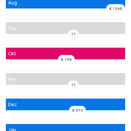
Aug
€ 1 568
Sep
??
Okt
€ 798
Nov
??
Dez
€ 973
Jän