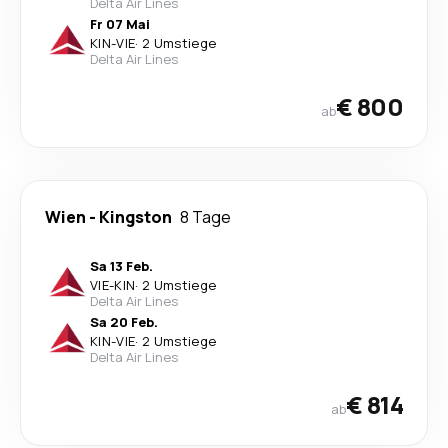
Delta Air Lines
Fr 07 Mai
KIN
-
VIE
·
2 Umstiege
Delta Air Lines
€ 800
ab
Wien
-
Kingston
8 Tage
Sa 13 Feb.
VIE
-
KIN
·
2 Umstiege
Delta Air Lines
Sa 20 Feb.
KIN
-
VIE
·
2 Umstiege
Delta Air Lines
€ 814
ab