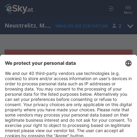
Menü
Neustrelitz, Mecklenburg-Vorpommern, Deutschland
,
WÄHLEN SIE EIN DATUM
2
Es tut uns leid, wir können keine
Ergebnisse aufzeigen
Bitte starten Sie Ihre Suche erneut mit anderen Suchkriterien.