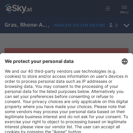
Menü
Gras, Rhone-Alpen, Frankreich
,
WÄHLEN SIE EIN DATUM
2
Es tut uns leid, wir können keine
Ergebnisse aufzeigen
Bitte starten Sie Ihre Suche erneut mit anderen Suchkriterien.