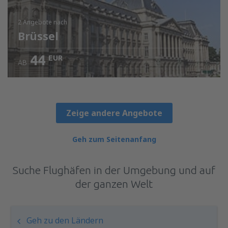
2 Angebote
nach
Brüssel
44
EUR
AB
Zeige andere Angebote
Geh zum Seitenanfang
Suche Flughäfen in der Umgebung und auf
der ganzen Welt
Geh zu den Ländern