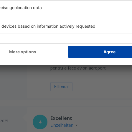
Hilfreich!
 Ovidiu
Excellent
,
5
Einzelheiten
025
Este bun loc de asteptare al Domnului Isu
pentru a face avion aeroport
Hilfreich!
E
Excellent
 2025
4
Einzelheiten