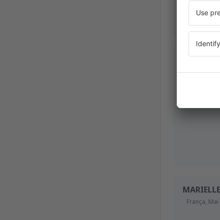
Augustin
Romênia
November 2
MARIELL
França,
Mai