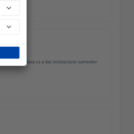
s este toata Slava ca a dat intelepciune oamenilor