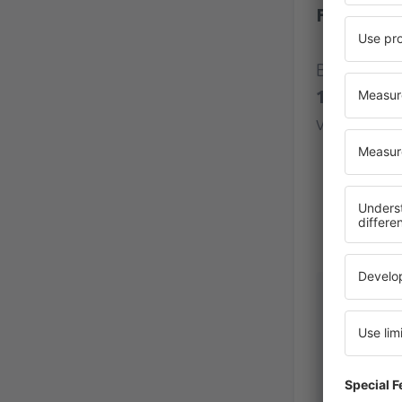
Flughafen
Bewertung
1773 Bew
verifizier
Martina 
Anna
Alemanha,