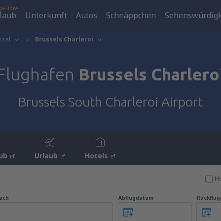
g+Hotel
laub
Unterkunft
Autos
Schnäppchen
Sehenswürdigk
ssel
Brussels Charleroi
Flughafen
Brussels Charlero
Brussels South Charleroi Airport
ub
Urlaub
Hotels
Ho
ach
Abflugdatum
Rückflu