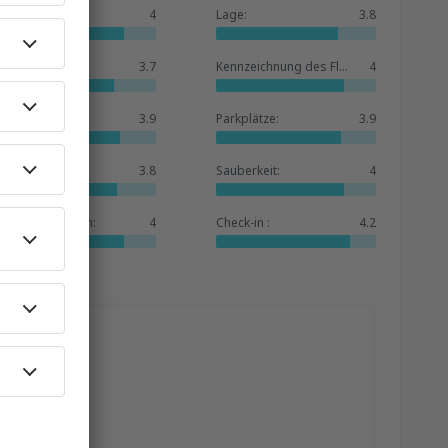
Allgemein:
4
Lage:
3.8
Warteraum:
3.7
Kennzeichnung des Flughafens:
4
Geschäfte:
3.9
Parkplätze:
3.9
Hotelbasis:
3.8
Sauberkeit:
4
Dienstleistungen:
4
Check-in :
4.2