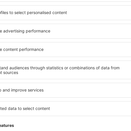
 Brussels Charleroi
3.9
 auf der Grundlage von
ertungen
der
ten Nutzer
Josee
Klein und einfach
4.6
Einzelheiten
Juni 2024
Angenehm und unkompliziert