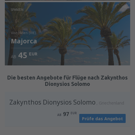
Prüfe die Einzelheiten
SPANIEN
von: Wien (VIE)
Majorca
45
EUR
AB
Prüfe die Einzelheiten
Die besten Angebote für Flüge nach Zakynthos
Dionysios Solomo
Zakynthos Dionysios Solomo
Griechenland
97
EUR
AB
Prüfe das Angebot