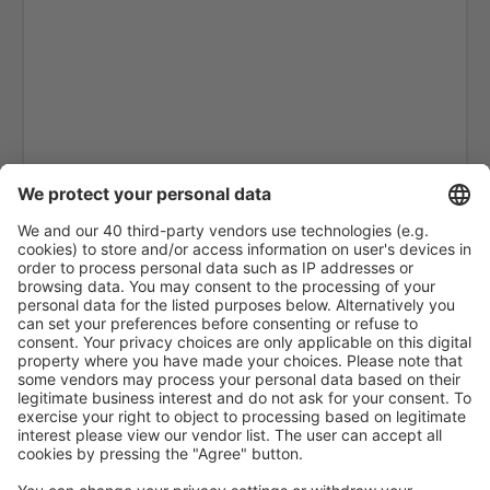
Cephalonia Intl Airport (EFL)
Kithira Airport (KIT)
Kos Island Hippocrates (KGS)
Kozani Airport (KZI)
Lemnos Airport (LXS)
Leros Island Airport (LRS)
Thessaloniki Makedonia (SKG)
Milos National Airport (MLO)
Mykonos Airport (JMK)
Mitylena Intl Airport (MJT)
Naxos Island Airport (JNX)