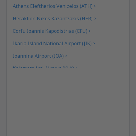
Athens Eleftherios Venizelos (ATH)
Heraklion Nikos Kazantzakis (HER)
Corfu Ioannis Kapodistrias (CFU)
Ikaria Island National Airport (JIK)
Ioannina Airport (IOA)
Kalamata Intl Airport (KLX)
Pothia Kalimnos (JKL)
Karpathos Airport (AOK)
Kasos Island Airport (KSJ)
Kastelorizo Airport (KZS)
Kavala Intl Airport (KVA)