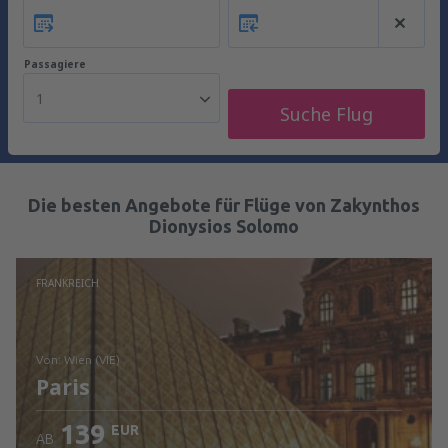
Passagiere
1
Suche Flug
Die besten Angebote für Flüge von Zakynthos
Dionysios Solomo
FRANKREICH
von: Wien (VIE)
Paris
139
EUR
AB