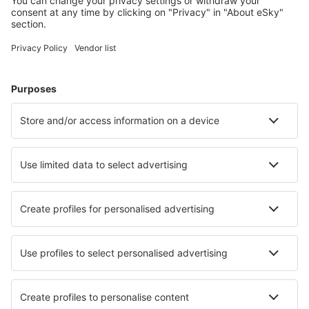
Volos Nea Anchialos (VOL)
Paros Airport (PAS)
Preveza Lefkada Aktion (PVK)
Santorini Kamari (JTR)
Sitia Airport (JSH)
Skiathos Airport (JSI)
Skyros Airport (SKU)
Syros Airport (JSY)