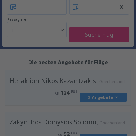
Passagiere
1
Suche Flug
Die besten Angebote für Flüge
Heraklion Nikos Kazantzakis
Griechenland
124
EUR
AB
2 Angebote
von
Wien, Schwechat
(VIE)
Zakynthos Dionysios Solomo
200
Griechenland
AB
EUR
92
EUR
AB