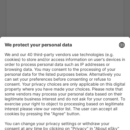
Kithira Airport (KIT)
Kos Island Hippocrates (KGS)
Kozani Airport (KZI)
Lemnos Airport (LXS)
Leros Island Airport (LRS)
Thessaloniki Makedonia (SKG)
Milos National Airport (MLO)
Mykonos Airport (JMK)
Mitylena Intl Airport (MJT)
Naxos Island Airport (JNX)