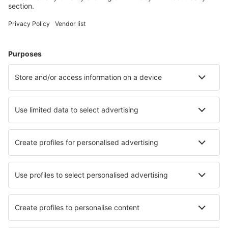
Volos Nea Anchialos (VOL)
Paros Airport (PAS)
Preveza Lefkada Aktion (PVK)
Santorini Kamari (JTR)
Sitia Airport (JSH)
Skiathos Airport (JSI)
Skyros Airport (SKU)
Syros Airport (JSY)