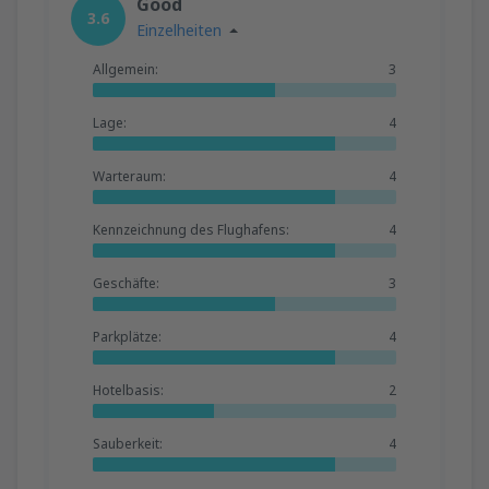
Good
3.6
Einzelheiten
Allgemein:
3
Lage:
4
Warteraum:
4
Kennzeichnung des Flughafens:
4
Geschäfte:
3
Parkplätze:
4
Hotelbasis:
2
Sauberkeit:
4