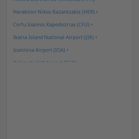
Heraklion Nikos Kazantzakis (HER)
Corfu Ioannis Kapodistrias (CFU)
Ikaria Island National Airport (JIK)
Ioannina Airport (IOA)
Kalamata Intl Airport (KLX)
Pothia Kalimnos (JKL)
Karpathos Airport (AOK)
Kasos Island Airport (KSJ)
Kastelorizo Airport (KZS)
Kavala Intl Airport (KVA)
Cephalonia Intl Airport (EFL)