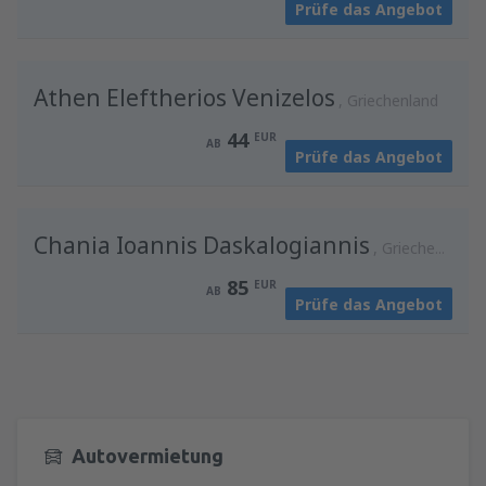
Prüfe das Angebot
von
Wien, Schwechat
(VIE)
124
AB
EUR
Athen Eleftherios Venizelos
Griechenland
44
EUR
AB
Prüfe das Angebot
Chania Ioannis Daskalogiannis
Griechenland
85
EUR
AB
Prüfe das Angebot
Autovermietung