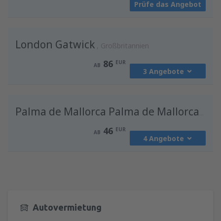
Prüfe das Angebot
London Gatwick
Großbritannien
86
EUR
AB
3 Angebote
von
Wien, Schwechat
(VIE)
86
Palma de Mallorca Palma de Mallorca Airport
AB
EUR
46
EUR
AB
4 Angebote
von
Innsbruck, Kranebitten
(INN)
118
AB
EUR
von
Wien, Schwechat
(VIE)
46
von
Salzburg, W. A. Mozart
(SZG)
AB
EUR
128
AB
EUR
Autovermietung
von
Salzburg, W. A. Mozart
(SZG)
128
AB
EUR