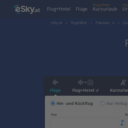
Flug+Hotel
Flu
Flug+Hotel
Flüge
Kurzurlaub
Ur
eSky.at
Flughäfen
Pakistan
Qu
Flüge
Flug+Hotel
Kurzurla
Hin- und Rückflug
Nur Hinflug
Von
N