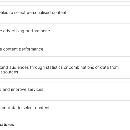
a Intl Airport
✔️ Wie sieht der Zei
vom Quetta Intl Airp
tiLine an, dank der Sie nach
Die Abflug- und Ankunftstaf
können, die nicht direkt
unter der Liste der Angebot
Website auch weitere Info
Flughafenservice.
n in der Umgebung und auf 