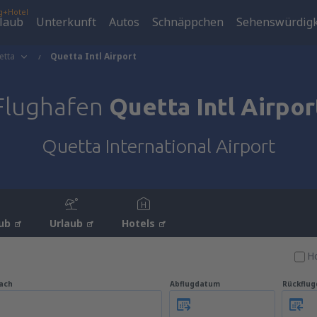
g+Hotel
laub
Unterkunft
Autos
Schnäppchen
Sehenswürdigk
etta
Quetta Intl Airport
Flughafen
Quetta Intl Airpor
Quetta International Airport
ub
Urlaub
Hotels
Ho
ach
Abflugdatum
Rückflu