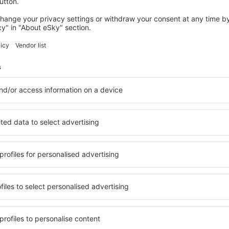
n fliegen vom
✔️ Wann sind Flüge 
rt?
Airport am billigsten
ten, die Flüge vom und zum
Das Linienangebot ändert si
en, finden Sie direkt auf
zu machen, die günstigsten T
die verfügbaren Möglichkeit
einstellen, informieren wir 