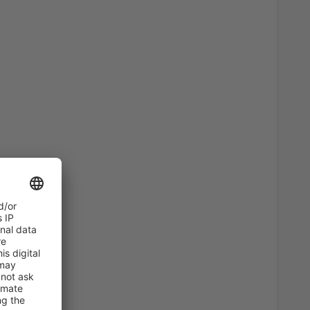
57
port
(KLU)
AB
EUR
45
AB
EUR