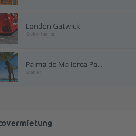
London Gatwick
Großbritannien
von
Wien, Schwechat
Palma de Mallorca Palma de Mallorca Airport
(VIE)
Spanien
von
Innsbruck, Kranebitten
(I
von
Wien, Schwechat
(VIE)
von
Salzburg, W. A. Mozart
(S
tovermietung
von
Salzburg, W. A. Mozart
(S