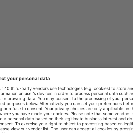
von
Klagenfurt, Klagenfurt Air
von
Wien, Schwechat
(VIE)