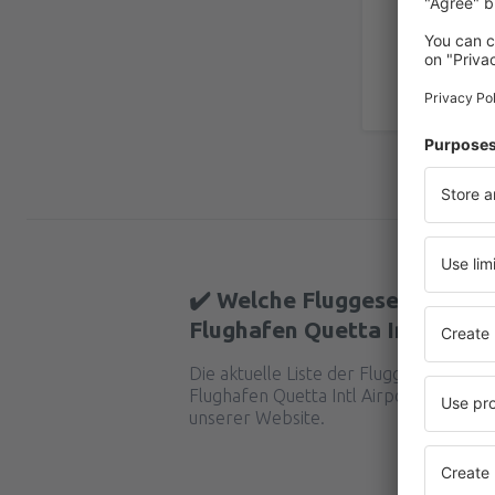
✔️ Welche Fluggesellschafte
Flughafen Quetta Intl Airpo
Die aktuelle Liste der Fluggesellschaf
Flughafen Quetta Intl Airport durchführ
unserer Website.