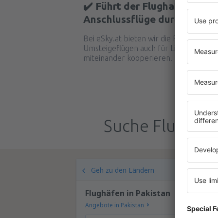
✔️ Führt der Flughafen Quett
Anschlussflüge durch?
Bei eSky.at bieten wir die Funktion Mul
Umsteigeflügen auch für Linien suchen 
miteinander kooperieren.
Suche Flughäfe
Geh zu den Ländern
Flughäfen in Pakistan
Angebote in Pakistan