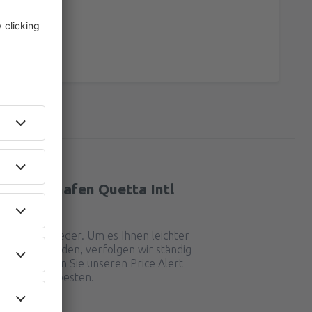
vom Flughafen Quetta Intl
?
ch immer wieder. Um es Ihnen leichter
ickets zu finden, verfolgen wir ständig
en, und wenn Sie unseren Price Alert
Sie über die besten.