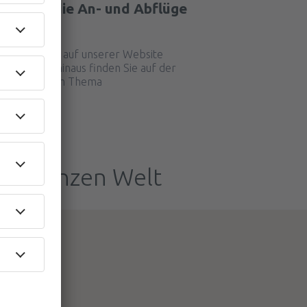
tplan für die An- und Abflüge
ort aus?
el finden Sie auf unserer Website
e. Darüber hinaus finden Sie auf der
rmationen zum Thema
der ganzen Welt