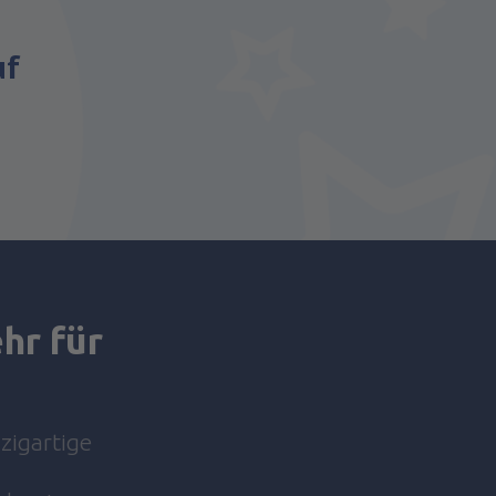
uf
hr für
nzigartige