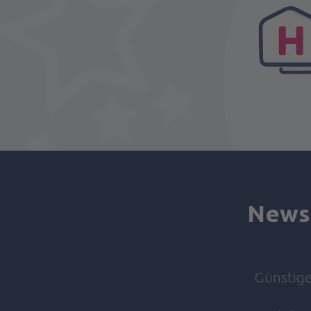
Rahim Yar Khan Airport (RYK)
Sialkot Intl Airport (SKT)
Skardu Airport (KDU)
Sukkur Airport (SKZ)
Turbat Intl Airport (TUK)
Newsl
Günstige 