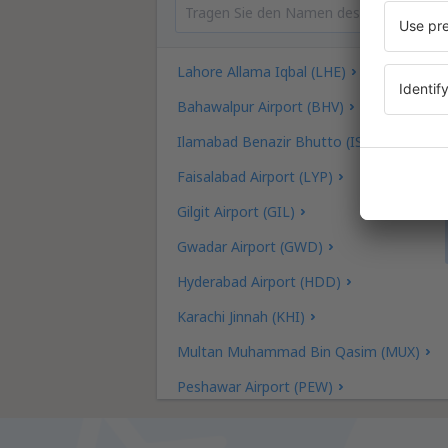
Lahore Allama Iqbal (LHE)
Bahawalpur Airport (BHV)
Ilamabad Benazir Bhutto (ISB)
Faisalabad Airport (LYP)
Gilgit Airport (GIL)
Gwadar Airport (GWD)
Hyderabad Airport (HDD)
Karachi Jinnah (KHI)
Multan Muhammad Bin Qasim (MUX)
Peshawar Airport (PEW)
Quetta Intl Airport (UET)