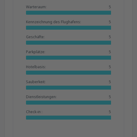
Warteraum:
5
Kennzeichnung des Flughafens:
5
Geschäfte:
5
Parkplätze:
5
Hotelbasis:
5
Sauberkeit:
5
Dienstleistungen:
5
Check-in :
5