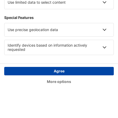
Trabzon Airport (TZX)
Uşak Airport (USQ)
Bursa Yenisehir (YEI)
Kütahya Zafer (KZR)
Zonguldak Airport (ONQ)