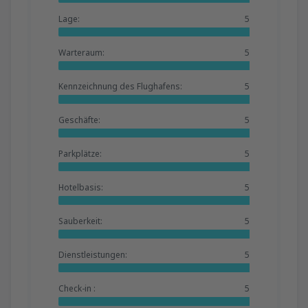
Lage:
5
Warteraum:
5
Kennzeichnung des Flughafens:
5
Geschäfte:
5
Parkplätze:
5
Hotelbasis:
5
Sauberkeit:
5
Dienstleistungen:
5
Check-in :
5