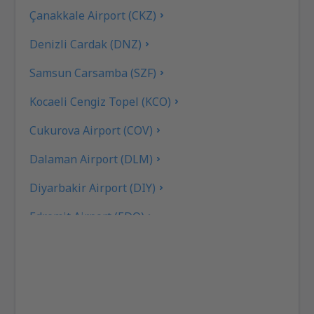
Çanakkale Airport (CKZ)
Denizli Cardak (DNZ)
Samsun Carsamba (SZF)
Kocaeli Cengiz Topel (KCO)
Cukurova Airport (COV)
Dalaman Airport (DLM)
Diyarbakir Airport (DIY)
Edremit Airport (EDO)
Elazig Airport (EZS)
Kayseri Erkilet (ASR)
Erzincan Airport (ERC)