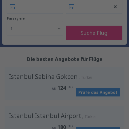
Passagiere
1
Suche Flug
Die besten Angebote für Flüge
Istanbul Sabiha Gokcen
Türkei
124
EUR
AB
Prüfe das Angebot
Istanbul Istanbul Airport
Türkei
180
EUR
AB