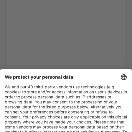
Erzurum Airport (ERZ)
Ankara
Ankara
Van Ferit Melen (VAN)
Gazipasa Airport (GZP)
Hakkari Yüksekova Airport (YKO)
Hatay Airport (HTY)
Iğdır Airport (IGD)
Bodrum
Isparta Airport (ISE)
Istanbul