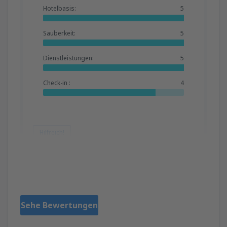
Hotelbasis:
5
Sauberkeit:
5
Dienstleistungen:
5
Check-in :
4
Hilfreich!
PERIDE
Verenigd Koninkrijk,
Juli 2024
Sehe Bewertungen