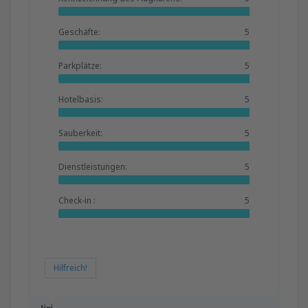
Geschäfte:
5
Parkplätze:
5
Hotelbasis:
5
Sauberkeit:
5
Dienstleistungen:
5
Check-in :
5
Hilfreich!