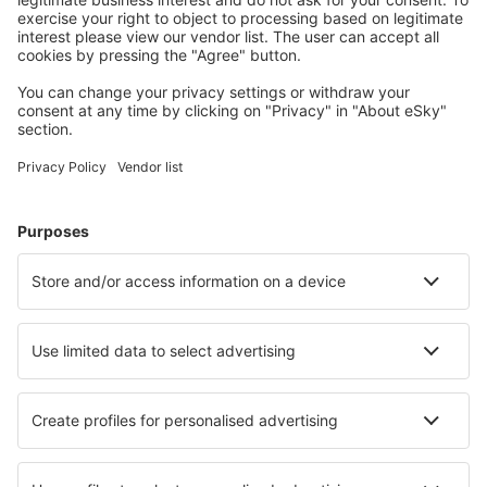
Izmir Adnan Menderes (ADB)
Kahramanmaras Airport (KCM)
Kars Airport (KSY)
Kastamonu Airport (KFS)
Konya Airport (KYA)
Malatya Erhac (MLX)
Mardin Airport (MQM)
Merzifon Airport (MZH)
Bodrum
Mus Airport (MSR)
Nevsehir Airport (NAV)