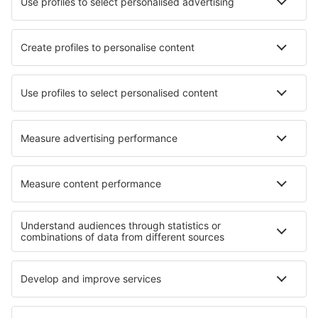
Gaziantep Oguzeli (GZT)
Ordu-Giresun Airport (OGU)
Flughafen Rize-Artvin (RZV)
Istanbul
Sanliurfa Airport (GNY)
Siirt Airport (SXZ)
Sinop Airport (NOP)
Sirnak Airport (NKT)
Sivas Nuri Demirag (VAS)
Tekirdag Corlu Airport (TEQ)
Tokat Airport (TJK)