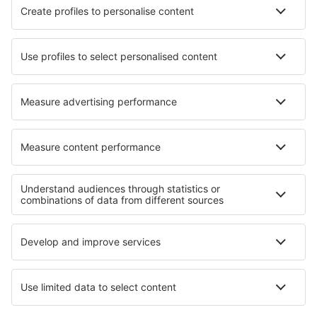
Ordu-Giresun Airport (OGU)
Flughafen Rize-Artvin (RZV)
Istanbul
Sanliurfa Airport (GNY)
Siirt Airport (SXZ)
Sinop Airport (NOP)
Sirnak Airport (NKT)
Sivas Nuri Demirag (VAS)
Tekirdag Corlu Airport (TEQ)
Tokat Airport (TJK)
Trabzon Airport (TZX)