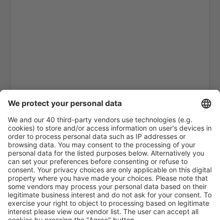
Ankara
Ankara
Van Ferit Melen (VAN)
Gazipasa Airport (GZP)
Hakkari Yüksekova Airport (YKO)
Hatay Airport (HTY)
Iğdır Airport (IGD)
Bodrum
Isparta Airport (ISE)
Istanbul
Izmir Adnan Menderes (ADB)