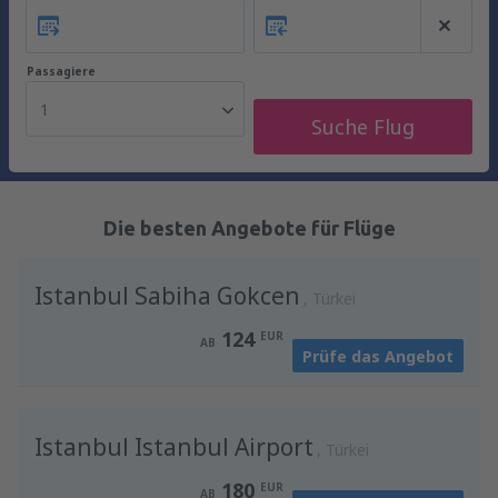
Passagiere
1
Suche Flug
Die besten Angebote für Flüge
Istanbul Sabiha Gokcen
Türkei
124
EUR
AB
Prüfe das Angebot
Istanbul Istanbul Airport
Türkei
180
EUR
AB