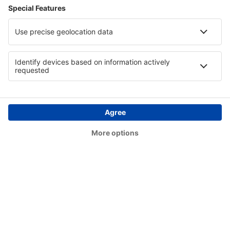
Uşak Airport (USQ)
Bursa Yenisehir (YEI)
Kütahya Zafer (KZR)
Zonguldak Airport (ONQ)