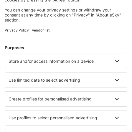
Kahramanmaras Airport (KCM)
Kars Airport (KSY)
Kastamonu Airport (KFS)
Konya Airport (KYA)
Malatya Erhac (MLX)
Mardin Airport (MQM)
Merzifon Airport (MZH)
Bodrum
Mus Airport (MSR)
Nevsehir Airport (NAV)
Gaziantep Oguzeli (GZT)