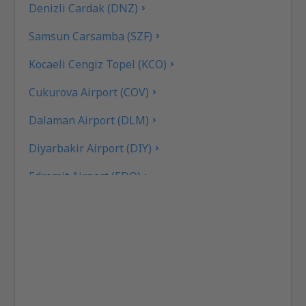
Denizli Cardak (DNZ)
Samsun Carsamba (SZF)
Kocaeli Cengiz Topel (KCO)
Cukurova Airport (COV)
Dalaman Airport (DLM)
Diyarbakir Airport (DIY)
Edremit Airport (EDO)
Elazig Airport (EZS)
Kayseri Erkilet (ASR)
Erzincan Airport (ERC)
Erzurum Airport (ERZ)