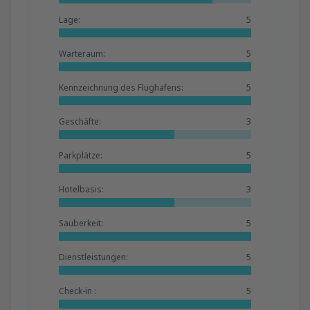
Lage:
5
Warteraum:
5
Kennzeichnung des Flughafens:
5
Geschäfte:
3
Parkplätze:
5
Hotelbasis:
3
Sauberkeit:
5
Dienstleistungen:
5
Check-in :
5