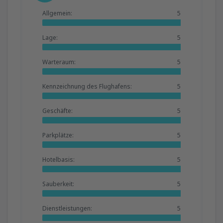
Allgemein:
5
Lage:
5
Warteraum:
5
Kennzeichnung des Flughafens:
5
Geschäfte:
5
Parkplätze:
5
Hotelbasis:
5
Sauberkeit:
5
Dienstleistungen:
5