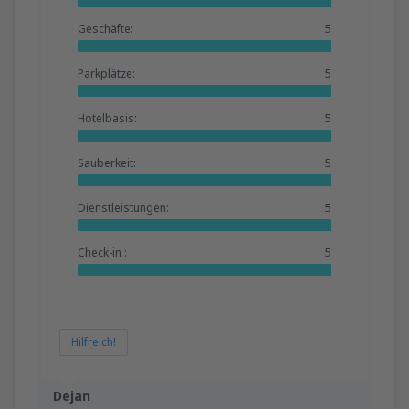
Geschäfte:
5
Parkplätze:
5
Hotelbasis:
5
Sauberkeit:
5
Dienstleistungen:
5
Check-in :
5
Hilfreich!
Dejan