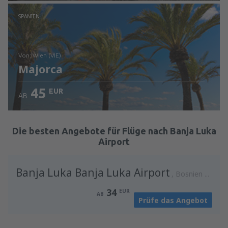
Prüfe die Einzelheiten
SPANIEN
von: Wien (VIE)
Majorca
45
EUR
AB
Prüfe die Einzelheiten
Die besten Angebote für Flüge nach Banja Luka
Airport
Banja Luka Banja Luka Airport
Bosnien und Herzegowina
34
EUR
AB
Prüfe das Angebot