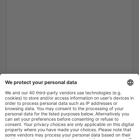
Erzurum Airport (ERZ)
Ankara
Ankara
Van Ferit Melen (VAN)
Gazipasa Airport (GZP)
Hakkari Yüksekova Airport (YKO)
Hatay Airport (HTY)
Iğdır Airport (IGD)
Bodrum
Isparta Airport (ISE)
Istanbul