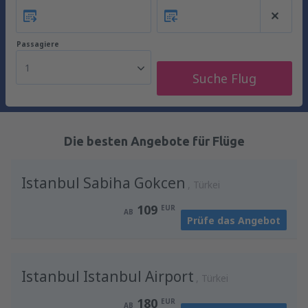
Passagiere
1
Suche Flug
Die besten Angebote für Flüge
Istanbul Sabiha Gokcen
Türkei
109
EUR
AB
Prüfe das Angebot
Istanbul Istanbul Airport
Türkei
180
EUR
AB