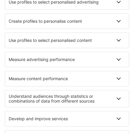
Gaziantep Oguzeli (GZT)
Ordu-Giresun Airport (OGU)
Flughafen Rize-Artvin (RZV)
Istanbul
Sanliurfa Airport (GNY)
Siirt Airport (SXZ)
Sinop Airport (NOP)
Sirnak Airport (NKT)
Sivas Nuri Demirag (VAS)
Tekirdag Corlu Airport (TEQ)
Tokat Airport (TJK)