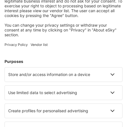
Izmir Adnan Menderes (ADB)
Kahramanmaras Airport (KCM)
Kars Airport (KSY)
Kastamonu Airport (KFS)
Konya Airport (KYA)
Malatya Erhac (MLX)
Mardin Airport (MQM)
Merzifon Airport (MZH)
Bodrum
Mus Airport (MSR)
Nevsehir Airport (NAV)