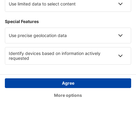
Trabzon Airport (TZX)
Uşak Airport (USQ)
Bursa Yenisehir (YEI)
Kütahya Zafer (KZR)
Zonguldak Airport (ONQ)