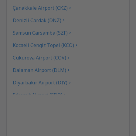
Çanakkale Airport (CKZ)
Denizli Cardak (DNZ)
Samsun Carsamba (SZF)
Kocaeli Cengiz Topel (KCO)
Cukurova Airport (COV)
Dalaman Airport (DLM)
Diyarbakir Airport (DIY)
Edremit Airport (EDO)
Elazig Airport (EZS)
Kayseri Erkilet (ASR)
Erzincan Airport (ERC)