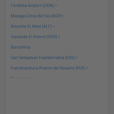
Córdoba Airport (ODB)
Malaga Costa del Sol (AGP)
Alicante El Altet (ALC)
Valverde El Hierro (VDE)
Barcelona
San Sebastian Fuenterrabia (EAS)
Fuerteventura Puerto del Rosario (FUE)
Barcelona
Las Palmas Gran Canaria (LPA)
Granada Federico García Lorca (GRX)
Ibiza Airport (IBZ)