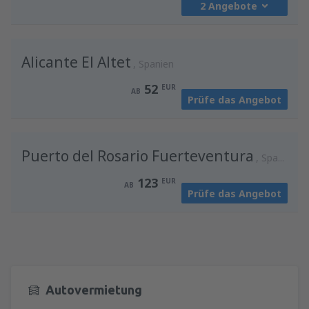
2 Angebote
von
Salzburg, W. A. Mozart
(SZG)
128
AB
EUR
von
Wien, Schwechat
(VIE)
Alicante El Altet
66
von
Klagenfurt, Klagenfurt Airport
Spanien
(KLU)
AB
EUR
60
AB
EUR
52
EUR
AB
Prüfe das Angebot
von
Wien, Schwechat
(VIE)
54
von
Wien, Schwechat
(VIE)
AB
EUR
45
AB
EUR
Puerto del Rosario Fuerteventura
Spanien
123
EUR
AB
Prüfe das Angebot
Autovermietung