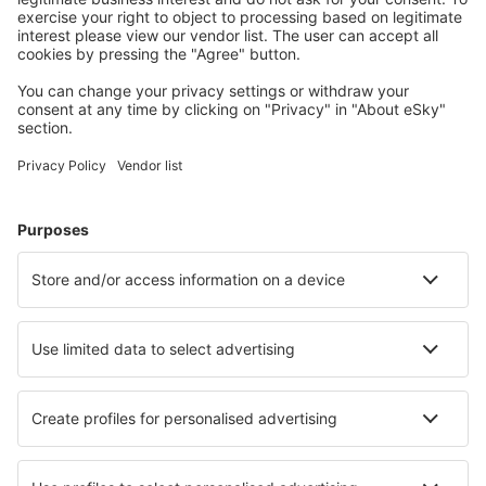
Melilla Airport (MLN)
Mahon Menorca (MAH)
Murcia
Palma de Mallorca Airport (PMI)
Pamplona Airport (PNA)
Santander Parayas (SDR)
Vigo Peinador (VGO)
Barcelona
Murcia
Sewilla San Pablo (SVQ)
Badajoz Talavera la Real (BJZ)