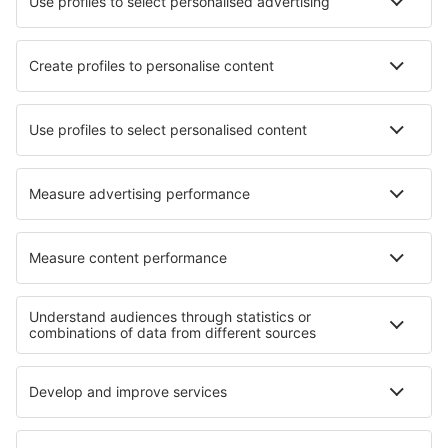
Tenerife Norte (TFN)
Tenerife South (TFS)
Valladolid Airport (VLL)
Vitoria-Gasteiz Airport (VIT)
Zaragoza Airport (ZAZ)