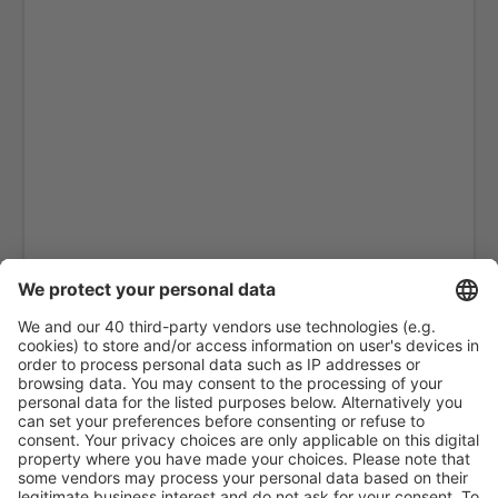
La Coruna Airport (LCG)
San Sebastan La Gomera (GMZ)
Santa Cruz de La Palma Airport (SPC)
Jerez de la Frontera La Parra (XRY)
Arrecife Lanzarote (ACE)
Santiago de Compostela Lavacolla (SCQ)
Leon Airport (LEN)
Lleida-Alguaire Airport (ILD)
Madrid Barajas (MAD)
Valencia Manises (VLC)
Salamanca Matacan (SLM)