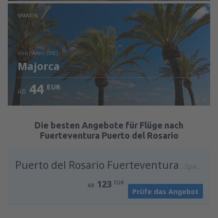
Prüfe die Einzelheiten
SPANIEN
von: Wien (VIE)
Majorca
44
EUR
AB
Prüfe die Einzelheiten
Die besten Angebote für Flüge nach
Fuerteventura Puerto del Rosario
Puerto del Rosario Fuerteventura
Spanien
123
EUR
AB
Prüfe das Angebot