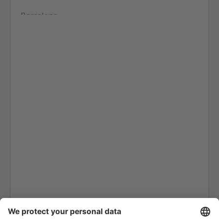
Barcelona
Las Palmas Gran Canaria (LPA)
Granada Federico García Lorca (GRX)
Ibiza Airport (IBZ)
La Coruna Airport (LCG)
San Sebastan La Gomera (GMZ)
Santa Cruz de La Palma Airport (SPC)
Jerez de la Frontera La Parra (XRY)
Arrecife Lanzarote (ACE)
Santiago de Compostela Lavacolla (SCQ)
Leon Airport (LEN)