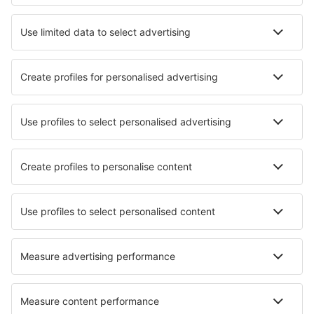
Barcelona
Murcia
Sewilla San Pablo (SVQ)
Badajoz Talavera la Real (BJZ)
Tenerife Norte (TFN)
Tenerife South (TFS)
Valladolid Airport (VLL)
Vitoria-Gasteiz Airport (VIT)
Zaragoza Airport (ZAZ)