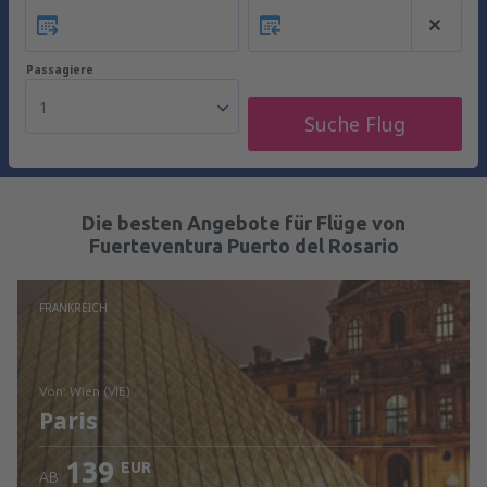
Passagiere
1
Suche Flug
Die besten Angebote für Flüge von
Fuerteventura Puerto del Rosario
FRANKREICH
von: Wien (VIE)
Paris
139
EUR
AB