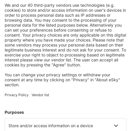
Lleida-Alguaire Airport (ILD)
Madrid Barajas (MAD)
Valencia Manises (VLC)
Salamanca Matacan (SLM)
Melilla Airport (MLN)
Mahon Menorca (MAH)
Murcia
Palma de Mallorca Airport (PMI)
Pamplona Airport (PNA)
Santander Parayas (SDR)
Vigo Peinador (VGO)