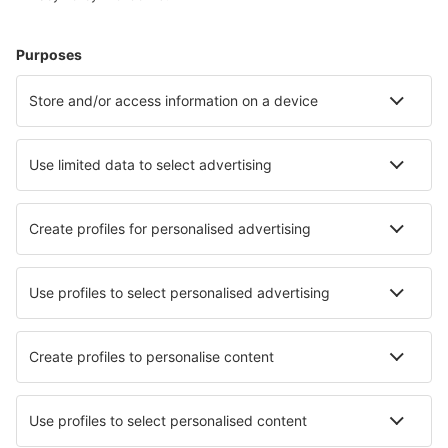
Pamplona Airport (PNA)
Santander Parayas (SDR)
Vigo Peinador (VGO)
Barcelona
Murcia
Sewilla San Pablo (SVQ)
Badajoz Talavera la Real (BJZ)
Tenerife Norte (TFN)
Tenerife South (TFS)
Valladolid Airport (VLL)
Vitoria-Gasteiz Airport (VIT)