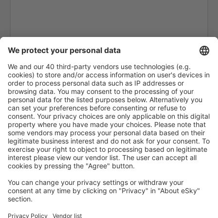
Arrecife Lanzarote (ACE)
Santiago de Compostela Lavacolla (SCQ)
Leon Airport (LEN)
Lleida-Alguaire Airport (ILD)
Madrid Barajas (MAD)
Valencia Manises (VLC)
Salamanca Matacan (SLM)
Melilla Airport (MLN)
Mahon Menorca (MAH)
Murcia
Palma de Mallorca Airport (PMI)