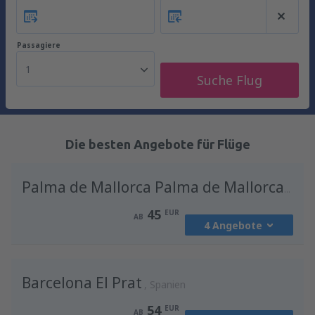
Passagiere
1
Suche Flug
Die besten Angebote für Flüge
Palma de Mallorca Palma de Mallorca Airport
45
EUR
AB
4 Angebote
von
Wien, Schwechat
(VIE)
Barcelona El Prat
45
Spanien
AB
EUR
54
EUR
AB