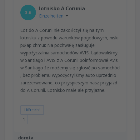
lotnisko A Corunia
3.6
Einzelheiten
Lot do A Coruni nie zakończył się na tym
lotnisku z powodu warunków pogodowych, niski
pułap chmur. Na pochwałę zasługuje
wypożyczalnia samochodów AVIS. Lądowaliśmy
w Santiago i AVIS z A Corunii poinformował Avis
w Santiago że możemy się zgłosić po samochód
, bez problemu wypożyczyliśmy auto uprzednio
zarezerwowane, co przyspieszyło nasz przyjazd
do A Corunii. Lotnisko małe ale przyjazne.
Hilfreich!
1
dorota