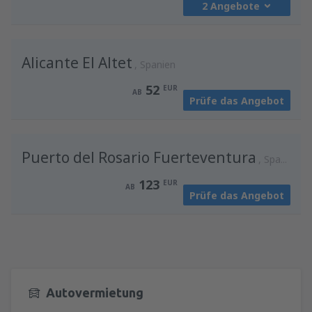
2 Angebote
von
Salzburg, W. A. Mozart
(SZG)
128
AB
EUR
von
Wien, Schwechat
(VIE)
Alicante El Altet
66
von
Klagenfurt, Klagenfurt Airport
Spanien
(KLU)
AB
EUR
60
AB
EUR
52
EUR
AB
Prüfe das Angebot
von
Wien, Schwechat
(VIE)
54
von
Wien, Schwechat
(VIE)
AB
EUR
45
AB
EUR
Puerto del Rosario Fuerteventura
Spanien
123
EUR
AB
Prüfe das Angebot
Autovermietung