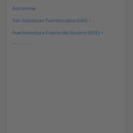
Barcelona
San Sebastian Fuenterrabia (EAS)
Fuerteventura Puerto del Rosario (FUE)
Barcelona
Las Palmas Gran Canaria (LPA)
Granada Federico García Lorca (GRX)
Ibiza Airport (IBZ)
La Coruna Airport (LCG)
San Sebastan La Gomera (GMZ)
Santa Cruz de La Palma Airport (SPC)
Jerez de la Frontera La Parra (XRY)