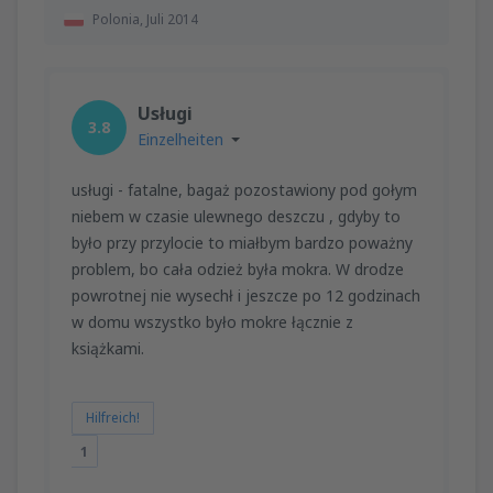
Polonia,
Juli 2014
Usługi
3.8
Einzelheiten
usługi - fatalne, bagaż pozostawiony pod gołym
niebem w czasie ulewnego deszczu , gdyby to
było przy przylocie to miałbym bardzo poważny
problem, bo cała odzież była mokra. W drodze
powrotnej nie wysechł i jeszcze po 12 godzinach
w domu wszystko było mokre łącznie z
książkami.
Hilfreich!
1