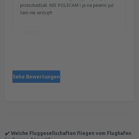
przeszkadzali. NIE POLECAM i ja na pewno już
tam nie wrócę!!!
Hilfreich!
InoMyk
Polonia,
Juni 2012
Sehe Bewertungen
✔️ Welche Fluggesellschaften fliegen vom Flughafen