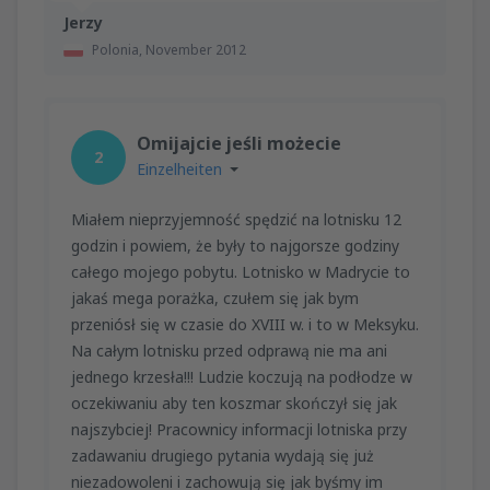
Jerzy
Polonia,
November 2012
Omijajcie jeśli możecie
2
Einzelheiten
Miałem nieprzyjemność spędzić na lotnisku 12
godzin i powiem, że były to najgorsze godziny
całego mojego pobytu. Lotnisko w Madrycie to
jakaś mega porażka, czułem się jak bym
przeniósł się w czasie do XVIII w. i to w Meksyku.
Na całym lotnisku przed odprawą nie ma ani
jednego krzesła!!! Ludzie koczują na podłodze w
oczekiwaniu aby ten koszmar skończył się jak
najszybciej! Pracownicy informacji lotniska przy
zadawaniu drugiego pytania wydają się już
niezadowoleni i zachowują się jak byśmy im