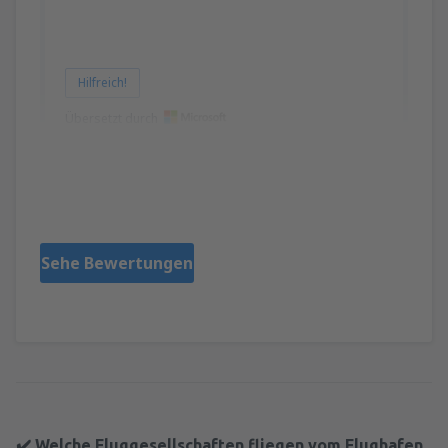
Hilfreich!
Übersetzt durch
Beverley
United Kingdom,
Oktober 2019
Sehe Bewertungen
✔️ Welche Fluggesellschaften fliegen vom Flughafen