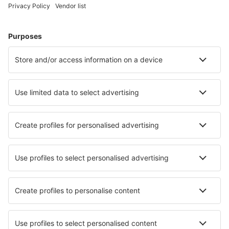
Paros Airport (PAS)
Preveza Lefkada Aktion (PVK)
Santorini Kamari (JTR)
Sitia Airport (JSH)
Skiathos Airport (JSI)
Skyros Airport (SKU)
Syros Airport (JSY)