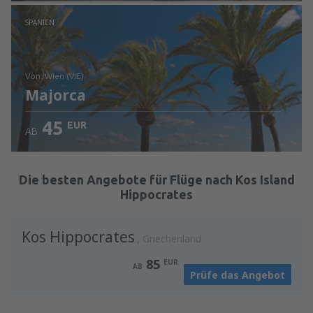
Prüfe die Einzelheiten
SPANIEN
von: Wien (VIE)
Majorca
45
EUR
AB
Prüfe die Einzelheiten
Die besten Angebote für Flüge nach Kos Island
Hippocrates
Kos Hippocrates
Griechenland
85
EUR
AB
Prüfe das Angebot