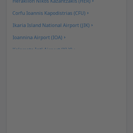
Heraklion Nikos Kazantzakis (HER)
Corfu Ioannis Kapodistrias (CFU)
Ikaria Island National Airport (JIK)
Ioannina Airport (IOA)
Kalamata Intl Airport (KLX)
Pothia Kalimnos (JKL)
Karpathos Airport (AOK)
Kasos Island Airport (KSJ)
Kastelorizo Airport (KZS)
Kavala Intl Airport (KVA)
Cephalonia Intl Airport (EFL)