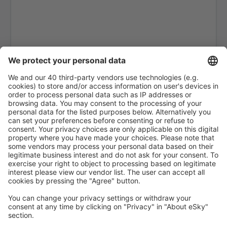
Kithira Airport (KIT)
Kos Island Hippocrates (KGS)
Kozani Airport (KZI)
Lemnos Airport (LXS)
Leros Island Airport (LRS)
Thessaloniki Makedonia (SKG)
Milos National Airport (MLO)
Mykonos Airport (JMK)
Mitylena Intl Airport (MJT)
Naxos Island Airport (JNX)
Volos Nea Anchialos (VOL)