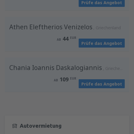
Prüfe das Angebot
von
Wien, Schwechat
(VIE)
139
AB
EUR
Athen Eleftherios Venizelos
Griechenland
44
EUR
AB
Prüfe das Angebot
Chania Ioannis Daskalogiannis
Griechenland
109
EUR
AB
Prüfe das Angebot
Autovermietung