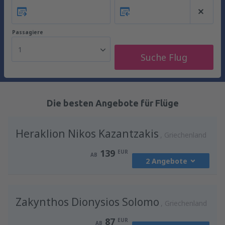
Passagiere
1
Suche Flug
Die besten Angebote für Flüge
Heraklion Nikos Kazantzakis
Griechenland
139
EUR
AB
2 Angebote
von
Wien, Schwechat
(VIE)
Zakynthos Dionysios Solomo
201
Griechenland
AB
EUR
87
EUR
AB