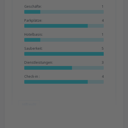
Geschäfte:
1
Parkplätze:
4
Hotelbasis:
1
Sauberkeit:
5
Dienstleistungen:
3
Check-in :
4
Hilfreich!
EFSTATHIOS