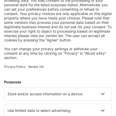
Thessaloniki Makedonia (SKG)
Milos National Airport (MLO)
Mykonos Airport (JMK)
Mitylena Intl Airport (MJT)
Naxos Island Airport (JNX)
Volos Nea Anchialos (VOL)
Paros Airport (PAS)
Preveza Lefkada Aktion (PVK)
Santorini Kamari (JTR)
Sitia Airport (JSH)
Skiathos Airport (JSI)