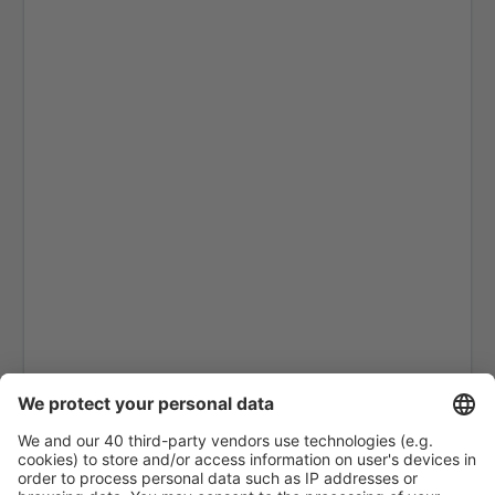
Pothia Kalimnos (JKL)
Karpathos Airport (AOK)
Kasos Island Airport (KSJ)
Kastelorizo Airport (KZS)
Kavala Intl Airport (KVA)
Cephalonia Intl Airport (EFL)
Kithira Airport (KIT)
Kos Island Hippocrates (KGS)
Kozani Airport (KZI)
Lemnos Airport (LXS)
Leros Island Airport (LRS)