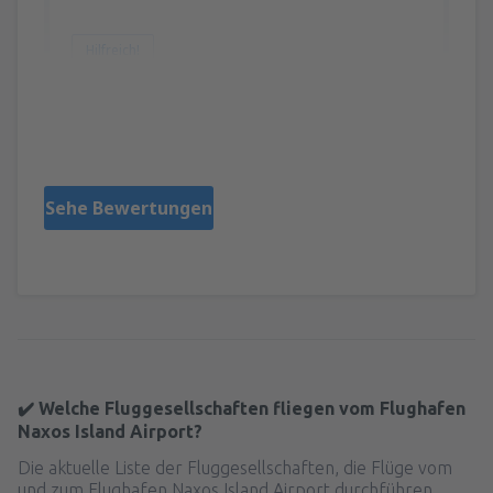
Hilfreich!
KONSTANTINOS
Grecia,
Februar 2026
Sehe Bewertungen
✔️ Welche Fluggesellschaften fliegen vom Flughafen
Naxos Island Airport?
Die aktuelle Liste der Fluggesellschaften, die Flüge vom
und zum Flughafen Naxos Island Airport durchführen,