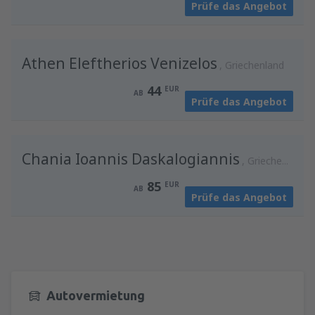
Prüfe das Angebot
von
Wien, Schwechat
(VIE)
127
AB
EUR
Athen Eleftherios Venizelos
Griechenland
44
EUR
AB
Prüfe das Angebot
Chania Ioannis Daskalogiannis
Griechenland
85
EUR
AB
Prüfe das Angebot
Autovermietung