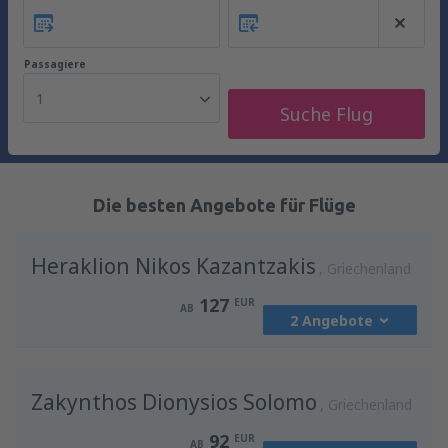
Passagiere
1
Suche Flug
Die besten Angebote für Flüge
Heraklion Nikos Kazantzakis
Griechenland
127
EUR
AB
2 Angebote
von
Wien, Schwechat
(VIE)
Zakynthos Dionysios Solomo
201
Griechenland
AB
EUR
92
EUR
AB