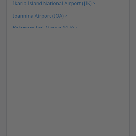
Ikaria Island National Airport (JIK)
Ioannina Airport (IOA)
Kalamata Intl Airport (KLX)
Pothia Kalimnos (JKL)
Karpathos Airport (AOK)
Kasos Island Airport (KSJ)
Kastelorizo Airport (KZS)
Kavala Intl Airport (KVA)
Cephalonia Intl Airport (EFL)
Kithira Airport (KIT)
Kos Island Hippocrates (KGS)