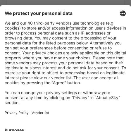
Kozani Airport (KZI)
Lemnos Airport (LXS)
Leros Island Airport (LRS)
Thessaloniki Makedonia (SKG)
Milos National Airport (MLO)
Mykonos Airport (JMK)
Mitylena Intl Airport (MJT)
Naxos Island Airport (JNX)
Volos Nea Anchialos (VOL)
Paros Airport (PAS)
Preveza Lefkada Aktion (PVK)