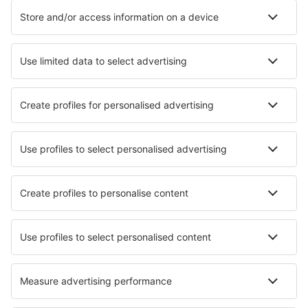
Vigo Peinador (VGO)
Barcelona
Murcia
Sewilla San Pablo (SVQ)
Badajoz Talavera la Real (BJZ)
Tenerife Norte (TFN)
Tenerife South (TFS)
Valladolid Airport (VLL)
Vitoria-Gasteiz Airport (VIT)
Zaragoza Airport (ZAZ)