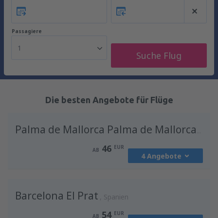
Passagiere
1
Suche Flug
Die besten Angebote für Flüge
Palma de Mallorca Palma de Mallorca Airport
46
EUR
AB
4 Angebote
von
Wien, Schwechat
(VIE)
Barcelona El Prat
46
Spanien
AB
EUR
54
EUR
AB