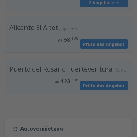
2 Angebote
von
Salzburg, W. A. Mozart
(SZG)
128
AB
EUR
von
Wien, Schwechat
(VIE)
Alicante El Altet
57
von
Klagenfurt, Klagenfurt Airport
Spanien
(KLU)
AB
EUR
55
AB
EUR
58
EUR
AB
Prüfe das Angebot
von
Wien, Schwechat
(VIE)
54
von
Wien, Schwechat
(VIE)
AB
EUR
46
AB
EUR
Puerto del Rosario Fuerteventura
Spanien
123
EUR
AB
Prüfe das Angebot
Autovermietung