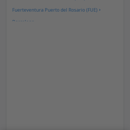
Fuerteventura Puerto del Rosario (FUE)
Barcelona
Las Palmas Gran Canaria (LPA)
Granada Federico García Lorca (GRX)
Ibiza Airport (IBZ)
La Coruna Airport (LCG)
San Sebastan La Gomera (GMZ)
Santa Cruz de La Palma Airport (SPC)
Jerez de la Frontera La Parra (XRY)
Arrecife Lanzarote (ACE)
Santiago de Compostela Lavacolla (SCQ)