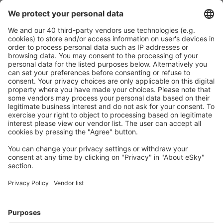
Leon Airport (LEN)
Lleida-Alguaire Airport (ILD)
Madrid Barajas (MAD)
Valencia Manises (VLC)
Salamanca Matacan (SLM)
Melilla Airport (MLN)
Mahon Menorca (MAH)
Murcia
Palma de Mallorca Airport (PMI)
Pamplona Airport (PNA)
Santander Parayas (SDR)