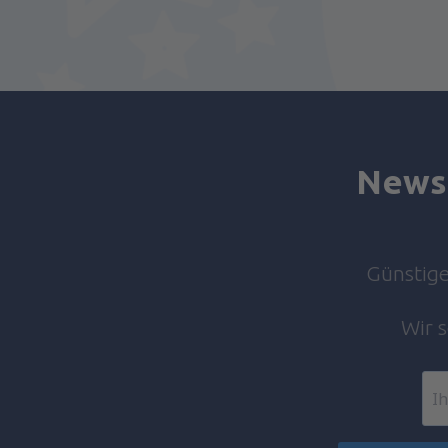
Elazig Airport (EZS)
Kayseri Erkilet (ASR)
Erzincan Airport (ERC)
Erzurum Airport (ERZ)
Ankara
Newsl
Ankara
Van Ferit Melen (VAN)
Gazipasa Airport (GZP)
Günstige 
Hakkari Yüksekova Airport (YKO)
Wir 
Hatay Airport (HTY)
Iğdır Airport (IGD)
Bodrum
Isparta Airport (ISE)