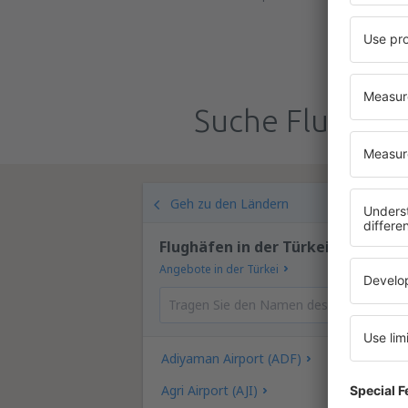
Suche Flughäfe
Geh zu den Ländern
Flughäfen in der Türkei
Angebote in der Türkei
Adiyaman Airport (ADF)
Agri Airport (AJI)