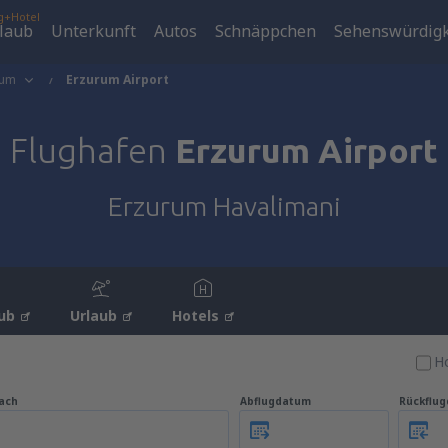
g+Hotel
laub
Unterkunft
Autos
Schnäppchen
Sehenswürdigk
rum
Erzurum Airport
Flughafen
Erzurum Airport
Erzurum Havalimani
ub
Urlaub
Hotels
Ho
ach
Abflugdatum
Rückflu