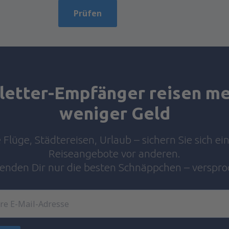
Prüfen
etter-Empfänger reisen me
weniger Geld
Flüge, Städtereisen, Urlaub – sichern Sie sich ei
Reiseangebote vor anderen.
senden Dir nur die besten Schnäppchen – verspro