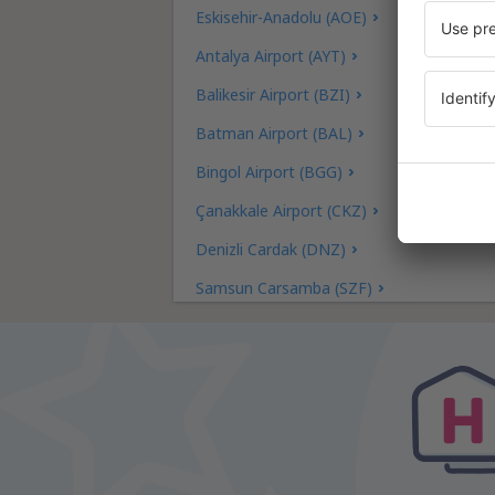
Eskisehir-Anadolu (AOE)
Antalya Airport (AYT)
Balikesir Airport (BZI)
Batman Airport (BAL)
Bingol Airport (BGG)
Çanakkale Airport (CKZ)
Denizli Cardak (DNZ)
Samsun Carsamba (SZF)
Kocaeli Cengiz Topel (KCO)
Cukurova Airport (COV)
Dalaman Airport (DLM)
Diyarbakir Airport (DIY)
Edremit Airport (EDO)