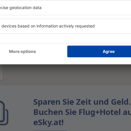
Sparen Sie Zeit und Geld.
Buchen Sie Flug+Hotel a
eSky.at!