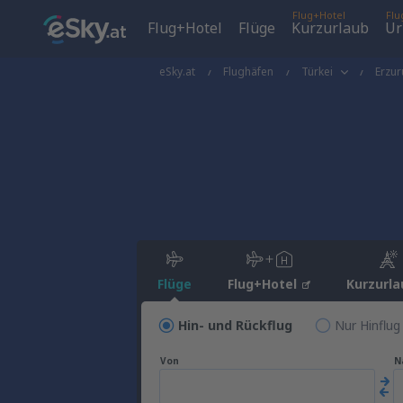
Flug+Hotel
Flu
Flug+Hotel
Flüge
Kurzurlaub
Ur
eSky.at
Flughäfen
Türkei
Erzu
Flüge
Flug+Hotel
Kurzurla
Hin- und Rückflug
Nur Hinflug
Von
N