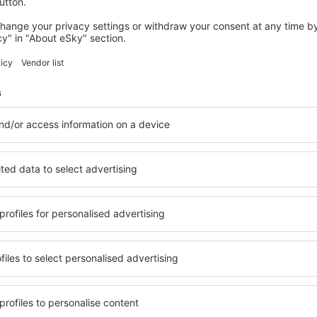
n fliegen vom
✔️ Wann sind Flüge
Airport am billigsten
ten, die Flüge vom und zum
Das Linienangebot ändert si
, finden Sie direkt auf
zu machen, die günstigsten T
die verfügbaren Möglichkeit
einstellen, informieren wir 
rum Airport
✔️ Wie sieht der Zei
vom Erzurum Airpor
tiLine an, dank der Sie nach
Die Abflug- und Ankunftstaf
können, die nicht direkt
unter der Liste der Angebot
Website auch weitere Info