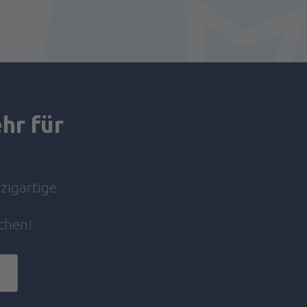
hr für
nzigartige
chen!