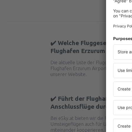
✔️ Welche Fluggesellschafte
Flughafen Erzurum Airport?
Die aktuelle Liste der Fluggesellschaf
Flughafen Erzurum Airport durchführen
unserer Website.
✔️ Führt der Flughafen Erzu
Anschlussflüge durch?
Bei eSky.at bieten wir die Funktion Mul
Umsteigeflügen auch für Linien suchen 
miteinander kooperieren.