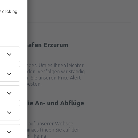
 vom Flughafen Erzurum
?
ch immer wieder. Um es Ihnen leichter
ickets zu finden, verfolgen wir ständig
en, und wenn Sie unseren Price Alert
Sie über die besten.
tplan für die An- und Abflüge
t aus?
el finden Sie auf unserer Website
e. Darüber hinaus finden Sie auf der
rmationen zum Thema