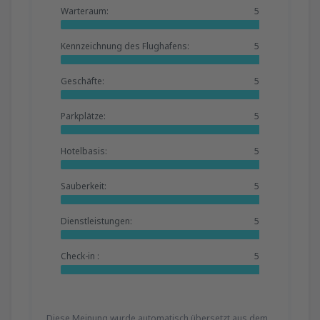
Warteraum:
5
Kennzeichnung des Flughafens:
5
Geschäfte:
5
Parkplätze:
5
Hotelbasis:
5
Sauberkeit:
5
Dienstleistungen:
5
Check-in :
5
Diese Meinung wurde automatisch übersetzt aus dem