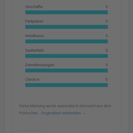
Geschäfte:
5
Parkplätze:
5
Hotelbasis:
5
Sauberkeit:
5
Dienstleistungen:
5
Check-in :
5
Diese Meinung wurde automatisch übersetzt aus dem
Polnischen.
Originaltext einblenden