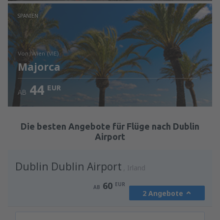
Prüfe die Einzelheiten
SPANIEN
von: Wien (VIE)
Majorca
44
EUR
AB
Prüfe die Einzelheiten
Die besten Angebote für Flüge nach Dublin
Airport
Dublin Dublin Airport
Irland
60
EUR
AB
2 Angebote