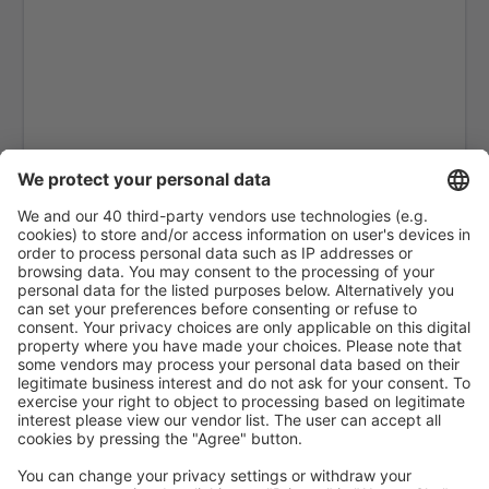
Cephalonia Intl Airport (EFL)
Kithira Airport (KIT)
Kos Island Hippocrates (KGS)
Kozani Airport (KZI)
Lemnos Airport (LXS)
Leros Island Airport (LRS)
Thessaloniki Makedonia (SKG)
Milos National Airport (MLO)
Mykonos Airport (JMK)
Mitylena Intl Airport (MJT)
Naxos Island Airport (JNX)