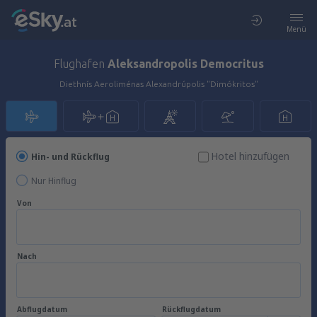
Menü
Flughafen
Aleksandropolis Democritus
Diethnís Aeroliménas Alexandrúpolis "Dimókritos"
Hotel hinzufügen
Hin- und Rückflug
Nur Hinflug
Von
Nach
Abflugdatum
Rückflugdatum