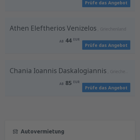
Prüfe das Angebot
von
Wien, Schwechat
(VIE)
127
AB
EUR
Athen Eleftherios Venizelos
Griechenland
44
EUR
AB
Prüfe das Angebot
Chania Ioannis Daskalogiannis
Griechenland
85
EUR
AB
Prüfe das Angebot
Autovermietung