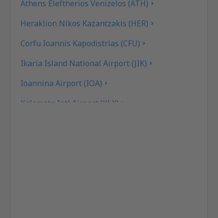
Athens Eleftherios Venizelos (ATH)
Heraklion Nikos Kazantzakis (HER)
Corfu Ioannis Kapodistrias (CFU)
Ikaria Island National Airport (JIK)
Ioannina Airport (IOA)
Kalamata Intl Airport (KLX)
Pothia Kalimnos (JKL)
Karpathos Airport (AOK)
Kasos Island Airport (KSJ)
Kastelorizo Airport (KZS)
Kavala Intl Airport (KVA)