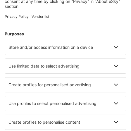
Volos Nea Anchialos (VOL)
Paros Airport (PAS)
Preveza Lefkada Aktion (PVK)
Santorini Kamari (JTR)
Sitia Airport (JSH)
Skiathos Airport (JSI)
Skyros Airport (SKU)
Syros Airport (JSY)