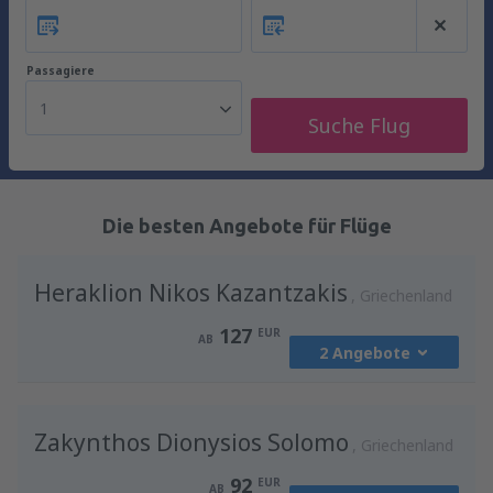
Passagiere
1
Suche Flug
Die besten Angebote für Flüge
Heraklion Nikos Kazantzakis
Griechenland
127
EUR
AB
2 Angebote
von
Wien, Schwechat
(VIE)
Zakynthos Dionysios Solomo
201
Griechenland
AB
EUR
92
EUR
AB