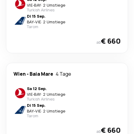
VIE
-
BAY
·
2 Umstiege
Turkish Airlines
Di 15 Sep.
BAY
-
VIE
·
2 Umstiege
Tarom
€ 660
ab
Wien
-
Baia Mare
4 Tage
Sa 12 Sep.
VIE
-
BAY
·
2 Umstiege
Turkish Airlines
Di 15 Sep.
BAY
-
VIE
·
2 Umstiege
Tarom
€ 660
ab