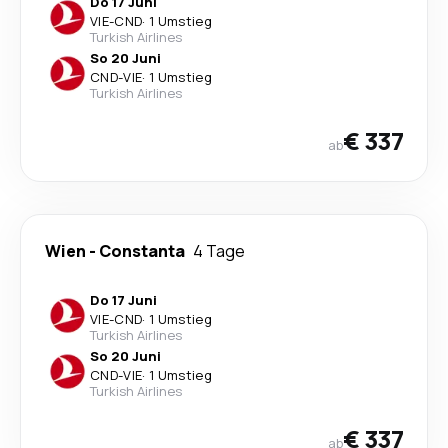
Do 17 Juni
VIE
-
CND
·
1 Umstieg
Turkish Airlines
So 20 Juni
CND
-
VIE
·
1 Umstieg
Turkish Airlines
€ 337
ab
Wien
-
Constanta
4 Tage
Do 17 Juni
VIE
-
CND
·
1 Umstieg
Turkish Airlines
So 20 Juni
CND
-
VIE
·
1 Umstieg
Turkish Airlines
€ 337
ab