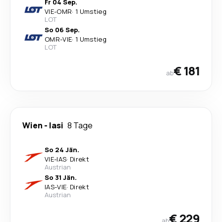
Fr 04 Sep.
VIE
-
OMR
·
1 Umstieg
LOT
So 06 Sep.
OMR
-
VIE
·
1 Umstieg
LOT
€ 181
ab
Wien
-
Iasi
8 Tage
So 24 Jän.
VIE
-
IAS
·
Direkt
Austrian
So 31 Jän.
IAS
-
VIE
·
Direkt
Austrian
€ 229
ab