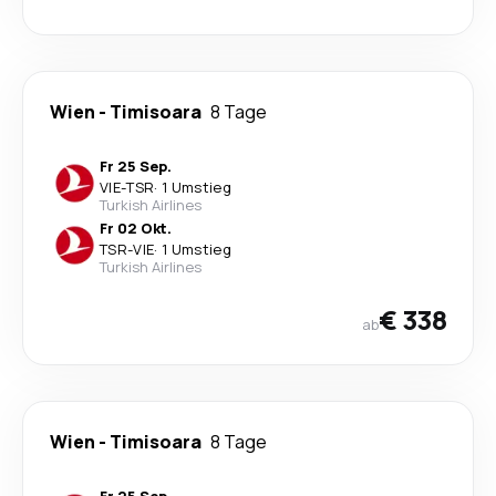
Wien
-
Timisoara
8 Tage
Fr 25 Sep.
VIE
-
TSR
·
1 Umstieg
Turkish Airlines
Fr 02 Okt.
TSR
-
VIE
·
1 Umstieg
Turkish Airlines
€ 338
ab
Wien
-
Timisoara
8 Tage