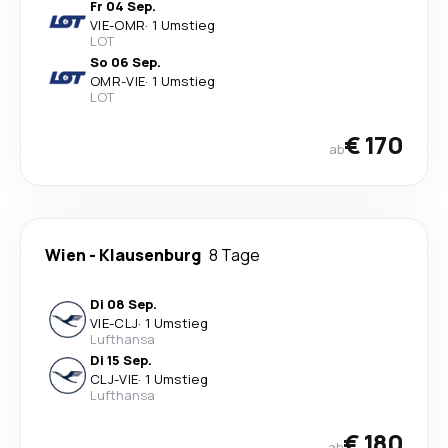
Fr 04 Sep.
VIE
-
OMR
·
1 Umstieg
LOT
So 06 Sep.
OMR
-
VIE
·
1 Umstieg
LOT
€ 170
ab
Wien
-
Klausenburg
8 Tage
Di 08 Sep.
VIE
-
CLJ
·
1 Umstieg
Lufthansa
Di 15 Sep.
CLJ
-
VIE
·
1 Umstieg
Lufthansa
€ 180
ab