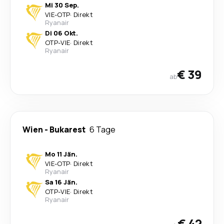
Mi 30 Sep.
VIE
-
OTP
·
Direkt
Ryanair
Di 06 Okt.
OTP
-
VIE
·
Direkt
Ryanair
€ 39
ab
Wien
-
Bukarest
6 Tage
Mo 11 Jän.
VIE
-
OTP
·
Direkt
Ryanair
Sa 16 Jän.
OTP
-
VIE
·
Direkt
Ryanair
€ 42