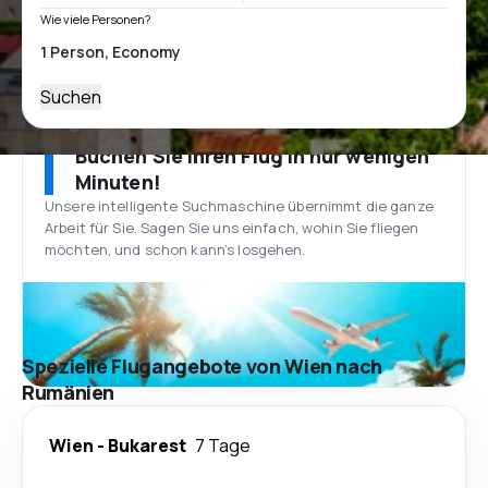
Wie viele Personen?
Suchen
Buchen Sie Ihren Flug in nur wenigen
Minuten!
Unsere intelligente Suchmaschine übernimmt die ganze
Arbeit für Sie. Sagen Sie uns einfach, wohin Sie fliegen
möchten, und schon kann’s losgehen.
Spezielle Flugangebote von Wien nach
Rumänien
Wien
-
Bukarest
7 Tage