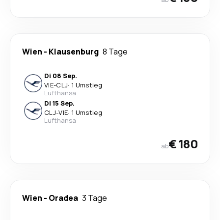
Wien
-
Klausenburg
8 Tage
Di 08 Sep.
VIE
-
CLJ
·
1 Umstieg
Lufthansa
Di 15 Sep.
CLJ
-
VIE
·
1 Umstieg
Lufthansa
€ 180
ab
Wien
-
Oradea
3 Tage