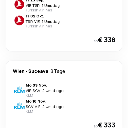
Fr 25 Sep.
VIE
-
TSR
·
1 Umstieg
Turkish Airlines
Fr 02 Okt.
TSR
-
VIE
·
1 Umstieg
Turkish Airlines
€ 338
ab
Wien
-
Suceava
8 Tage
Mo 09 Nov.
VIE
-
SCV
·
2 Umstiege
KLM
Mo 16 Nov.
SCV
-
VIE
·
2 Umstiege
KLM
€ 333
ab