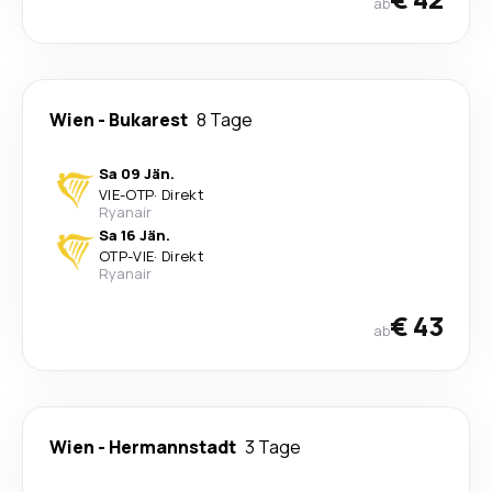
ab
Wien
-
Bukarest
8 Tage
Sa 09 Jän.
VIE
-
OTP
·
Direkt
Ryanair
Sa 16 Jän.
OTP
-
VIE
·
Direkt
Ryanair
€ 43
ab
Wien
-
Hermannstadt
3 Tage