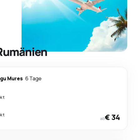
 Rumänien
rgu Mures
6 Tage
ekt
ekt
€ 34
ab