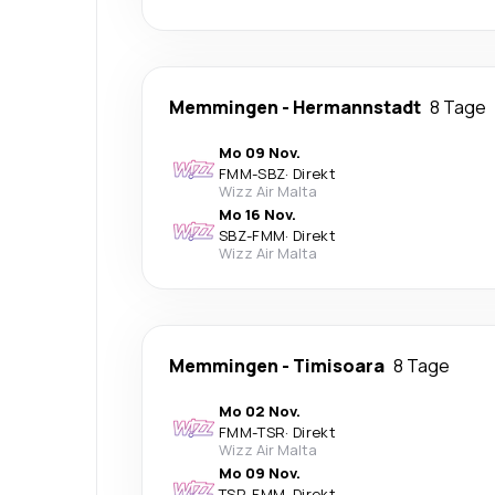
Memmingen
-
Hermannstadt
8 Tage
Mo 09 Nov.
FMM
-
SBZ
·
Direkt
Wizz Air Malta
Mo 16 Nov.
SBZ
-
FMM
·
Direkt
Wizz Air Malta
Memmingen
-
Timisoara
8 Tage
Mo 02 Nov.
FMM
-
TSR
·
Direkt
Wizz Air Malta
Mo 09 Nov.
TSR
-
FMM
·
Direkt