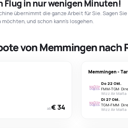
n Flug in nur wenigen Minuten!
hine übernimmt die ganze Arbeit für Sie. Sagen Sie
en möchten, und schon kann’s losgehen.
ebote von Memmingen nach
Memmingen
-
Ta
Do 22 Okt.
FMM
-
TGM
·
Dir
Wizz Air Malta
Di 27 Okt.
€ 34
TGM
-
FMM
·
Dir
ab
Wizz Air Malta