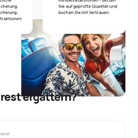
zliche
Kundenrezensionen - setzen
icherung,
Sie auf geprüfte Qualität und
icherung,
buchen Sie mit Vertrauen.
traktionen
rest ergattern?
monat