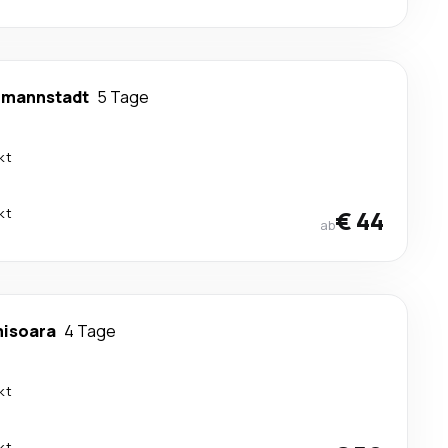
rmannstadt
5 Tage
kt
kt
€ 44
ab
misoara
4 Tage
kt
kt