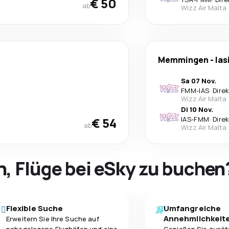
€ 50
ab
Wizz Air Malta
Memmingen
-
Ias
Sa 07 Nov.
FMM
-
IAS
·
Dire
Wizz Air Malta
Di 10 Nov.
€ 54
IAS
-
FMM
·
Dire
ab
Wizz Air Malta
h, Flüge bei eSky zu buchen
Flexible Suche
Umfangreiche
Annehmlichkeit
Erweitern Sie Ihre Suche auf