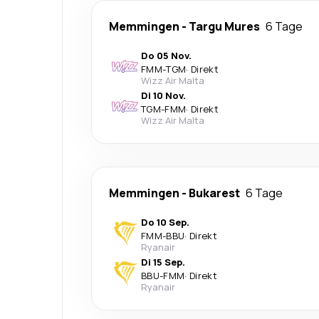
Memmingen
-
Targu Mures
6 Tage
Do 05 Nov.
FMM
-
TGM
·
Direkt
Wizz Air Malta
Di 10 Nov.
TGM
-
FMM
·
Direkt
Wizz Air Malta
Memmingen
-
Bukarest
6 Tage
Do 10 Sep.
FMM
-
BBU
·
Direkt
Ryanair
Di 15 Sep.
BBU
-
FMM
·
Direkt
Ryanair