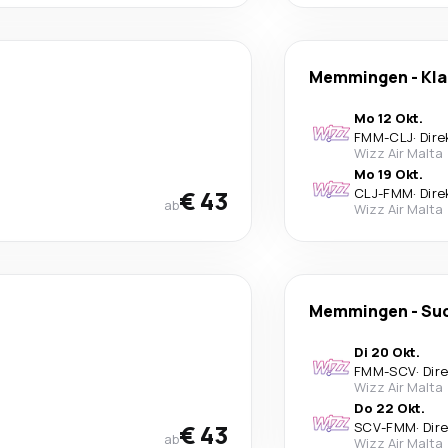
Memmingen
-
Kl
Mo 12 Okt.
FMM
-
CLJ
·
Dire
Wizz Air Malta
Mo 19 Okt.
€ 43
CLJ
-
FMM
·
Dire
ab
Wizz Air Malta
Memmingen
-
Su
Di 20 Okt.
FMM
-
SCV
·
Dir
Wizz Air Malta
Do 22 Okt.
€ 43
SCV
-
FMM
·
Dir
ab
Wizz Air Malta