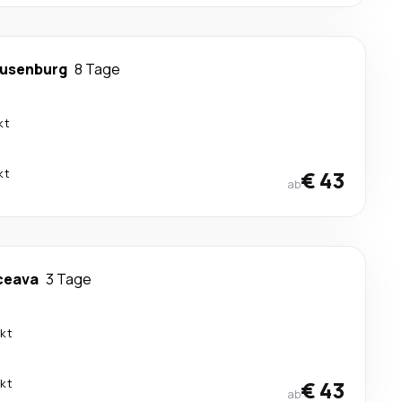
ausenburg
8 Tage
kt
kt
€ 43
ab
ceava
3 Tage
ekt
ekt
€ 43
ab