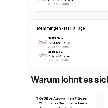
Wizz Air Malta
Memmingen
-
Iasi
8 Tage
Di 03 Nov.
FMM
-
IAS
·
Direkt
Wizz Air Malta
Di 10 Nov.
IAS
-
FMM
·
Direkt
Wizz Air Malta
Warum lohnt es sic
Größte Auswahl an Flügen
Wir finden in Sekundenschnelle