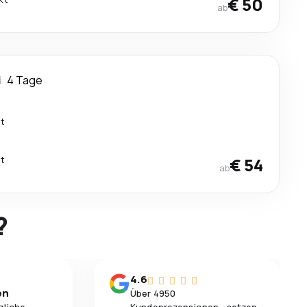
€ 50
ab
i
4 Tage
kt
kt
€ 54
ab
?
4.6
en
Über 4950