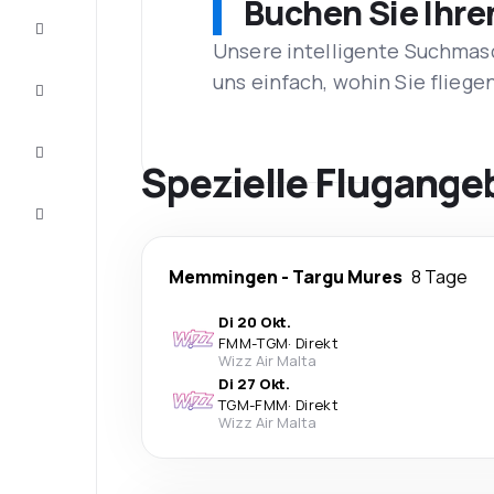
Buchen Sie Ihre
Schnäppchen
Unsere intelligente Suchmasc
uns einfach, wohin Sie flieg
Vervollständigen
Sie die Reise
Inspirationen
und
Spezielle Flugang
Ratschläge
Kundenservice
Memmingen
-
Targu Mures
8 Tage
Di 20 Okt.
FMM
-
TGM
·
Direkt
Wizz Air Malta
Di 27 Okt.
TGM
-
FMM
·
Direkt
Wizz Air Malta