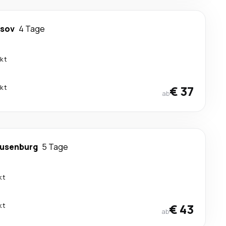
asov
4 Tage
ekt
ekt
€ 37
ab
ausenburg
5 Tage
kt
kt
€ 43
ab