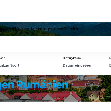
umänien
Flüge von Memmingen nach Rumänien
Nach
Hinflugdatum
R
en Rumänien