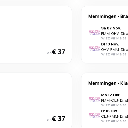
Memmingen
-
Br
Sa 07 Nov.
FMM
-
GHV
·
Dir
Wizz Air Malta
Di 10 Nov.
€ 37
GHV
-
FMM
·
Dir
ab
Wizz Air Malta
Memmingen
-
Kl
Mo 12 Okt.
FMM
-
CLJ
·
Dire
Wizz Air Malta
Fr 16 Okt.
€ 37
CLJ
-
FMM
·
Dire
ab
Wizz Air Malta