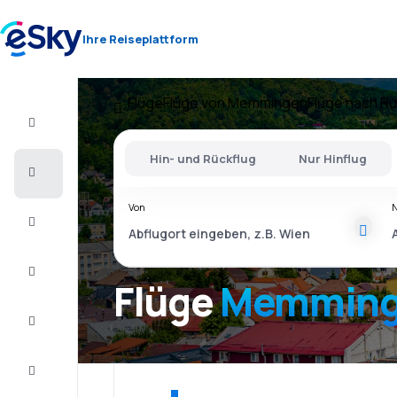
Ihre Reiseplattform
Flüge
Flüge von Memmingen
Flüge nach R
Flug+Hotel
Hin- und Rückflug
Nur Hinflug
Flüge
Von
Urlaub
Last
Minute
Flüge
Memming
Kurzurlaub
Unterkunft