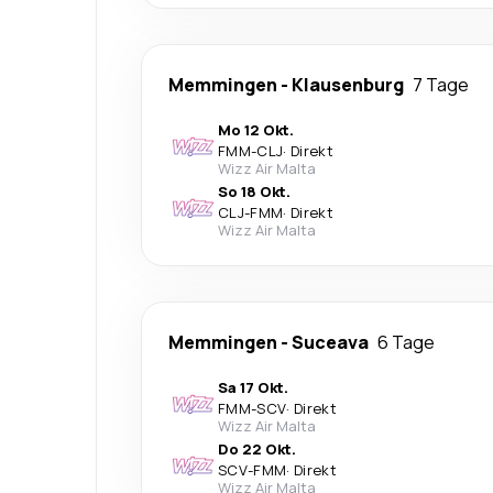
Memmingen
-
Klausenburg
7 Tage
Mo 12 Okt.
FMM
-
CLJ
·
Direkt
Wizz Air Malta
So 18 Okt.
CLJ
-
FMM
·
Direkt
Wizz Air Malta
Memmingen
-
Suceava
6 Tage
Sa 17 Okt.
FMM
-
SCV
·
Direkt
Wizz Air Malta
Do 22 Okt.
SCV
-
FMM
·
Direkt
Wizz Air Malta