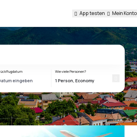
App testen
Mein Konto
ückflugdatum
Wie viele Personen?