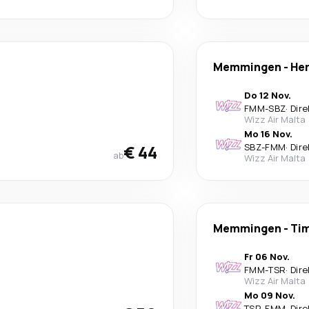
Memmingen
-
He
Do 12 Nov.
FMM
-
SBZ
·
Dire
Wizz Air Malta
Mo 16 Nov.
€ 44
SBZ
-
FMM
·
Dire
ab
Wizz Air Malta
Memmingen
-
Ti
Fr 06 Nov.
FMM
-
TSR
·
Dire
Wizz Air Malta
Mo 09 Nov.
TSR
-
FMM
·
Dire