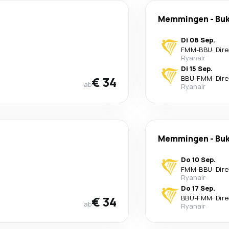
Memmingen
-
Buk
Di 08 Sep.
FMM
-
BBU
·
Dire
Ryanair
Di 15 Sep.
€ 34
BBU
-
FMM
·
Dire
ab
Ryanair
Memmingen
-
Buk
Do 10 Sep.
FMM
-
BBU
·
Dire
Ryanair
Do 17 Sep.
€ 34
BBU
-
FMM
·
Dire
ab
Ryanair