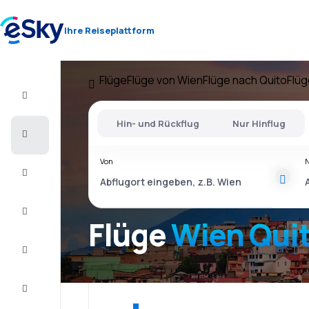
Ihre Reiseplattform
Flüge
Flüge von Wien
Flüge nach Quito
Flüg
Flug+Hotel
Hin- und Rückflug
Nur Hinflug
Flüge
Von
Urlaub
Last
Minute
Flüge
Wien Qui
Kurzurlaub
Unterkunft