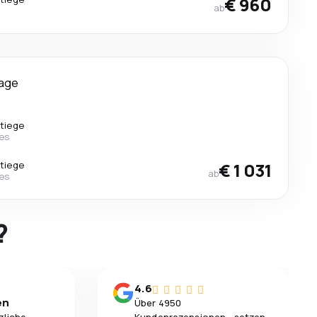
€ 960
ab
Tage
tiege
nes
tiege
€ 1 031
ab
nes
?
4.6
en
Über 4950