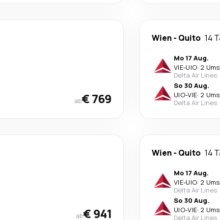
Wien
-
Quito
14 
Mo 17 Aug.
VIE
-
UIO
·
2 Ums
Delta Air Lines
So 30 Aug.
€ 769
UIO
-
VIE
·
2 Ums
ab
Delta Air Lines
Wien
-
Quito
14 
Mo 17 Aug.
VIE
-
UIO
·
2 Ums
Delta Air Lines
So 30 Aug.
€ 941
UIO
-
VIE
·
2 Ums
ab
Delta Air Lines