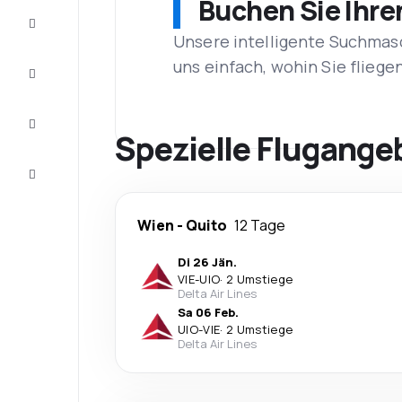
Buchen Sie Ihre
Schnäppchen
Unsere intelligente Suchmasc
uns einfach, wohin Sie flieg
Vervollständigen
Sie die Reise
Inspirationen
und
Spezielle Flugange
Ratschläge
Kundenservice
Wien
-
Quito
12 Tage
Di 26 Jän.
VIE
-
UIO
·
2 Umstiege
Delta Air Lines
Sa 06 Feb.
UIO
-
VIE
·
2 Umstiege
Delta Air Lines