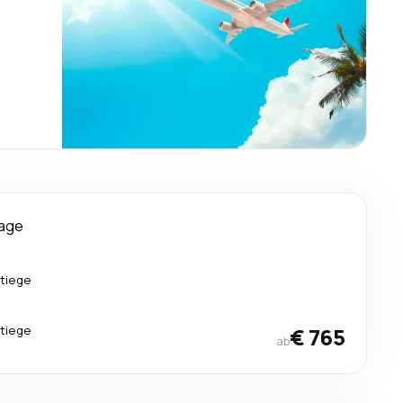
Tage
tiege
tiege
€ 765
ab