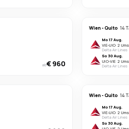
Wien
-
Quito
14 
Mo 17 Aug.
VIE
-
UIO
·
2 Ums
Delta Air Lines
So 30 Aug.
€ 960
UIO
-
VIE
·
2 Ums
ab
Delta Air Lines
Wien
-
Quito
14 
Mo 17 Aug.
VIE
-
UIO
·
2 Ums
Delta Air Lines
So 30 Aug.
UIO
-
VIE
·
2 Ums