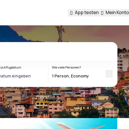
App testen
Mein Konto
ückflugdatum
Wie viele Personen?