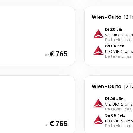
Wien
-
Quito
12 
Di 26 Jän.
VIE
-
UIO
·
2 Ums
Delta Air Lines
Sa 06 Feb.
€ 765
UIO
-
VIE
·
2 Ums
ab
Delta Air Lines
Wien
-
Quito
12 
Di 26 Jän.
VIE
-
UIO
·
2 Ums
Delta Air Lines
Sa 06 Feb.
€ 765
UIO
-
VIE
·
2 Ums
ab
Delta Air Lines