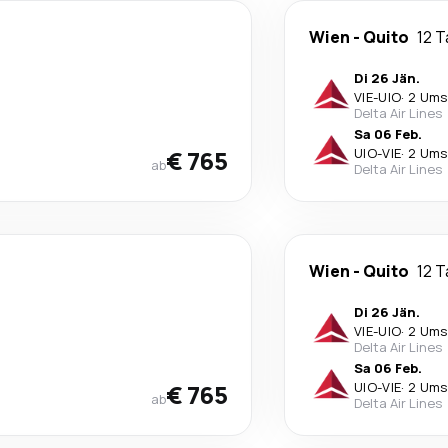
Wien
-
Quito
12 
Di 26 Jän.
VIE
-
UIO
·
2 Ums
Delta Air Lines
Sa 06 Feb.
€ 765
UIO
-
VIE
·
2 Ums
ab
Delta Air Lines
Wien
-
Quito
12 
Di 26 Jän.
VIE
-
UIO
·
2 Ums
Delta Air Lines
Sa 06 Feb.
€ 765
UIO
-
VIE
·
2 Ums
ab
Delta Air Lines