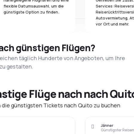
nahegelegene Flughäfen und eine
Genießen Sie zusät
flexible Datumsauswahl, um die
Services: Reisevers
günstigste Option zu finden.
Reiserücktrittsvers
Autovermietung, At
vor Ort und mehr.
nach günstigen Flügen?
rgleichen täglich Hunderte von Angeboten, um Ihre
zu gestalten.
tige Flüge nach nach Quit
m die günstigsten Tickets nach Quito zu buchen
Jänner
Günstigster Reise