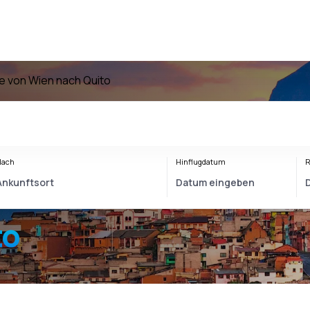
e von Wien nach Quito
Nach
Hinflugdatum
R
to