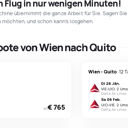
n Flug in nur wenigen Minuten!
hine übernimmt die ganze Arbeit für Sie. Sagen Sie
en möchten, und schon kann’s losgehen.
bote von Wien nach Quito
Wien
-
Quito
12 
Di 26 Jän.
VIE
-
UIO
·
2 Ums
Delta Air Lines
Sa 06 Feb.
€ 765
UIO
-
VIE
·
2 Ums
ab
Delta Air Lines