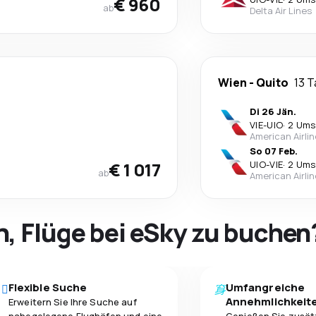
€ 960
ab
Delta Air Lines
Wien
-
Quito
13 
Di 26 Jän.
VIE
-
UIO
·
2 Ums
American Airli
So 07 Feb.
€ 1 017
UIO
-
VIE
·
2 Ums
ab
American Airli
h, Flüge bei eSky zu buchen
Flexible Suche
Umfangreiche
Annehmlichkeit
Erweitern Sie Ihre Suche auf