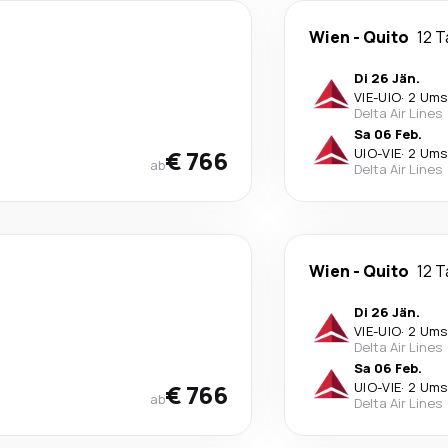
Wien
-
Quito
12 
Di 26 Jän.
VIE
-
UIO
·
2 Ums
Delta Air Lines
Sa 06 Feb.
€ 766
UIO
-
VIE
·
2 Ums
ab
Delta Air Lines
Wien
-
Quito
12 
Di 26 Jän.
VIE
-
UIO
·
2 Ums
Delta Air Lines
Sa 06 Feb.
€ 766
UIO
-
VIE
·
2 Ums
ab
Delta Air Lines