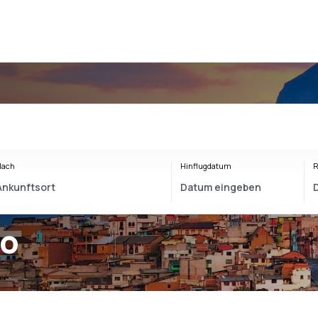
o
Nach
Hinflugdatum
R
to