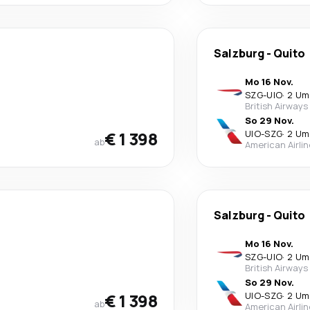
Salzburg
-
Quito
Mo 16 Nov.
SZG
-
UIO
·
2 Um
British Airways
So 29 Nov.
€ 1 398
UIO
-
SZG
·
2 Um
ab
American Airli
Salzburg
-
Quito
Mo 16 Nov.
SZG
-
UIO
·
2 Um
British Airways
So 29 Nov.
€ 1 398
UIO
-
SZG
·
2 Um
ab
American Airli