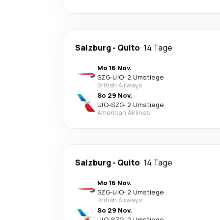
Salzburg
-
Quito
14 Tage
Mo 16 Nov.
SZG
-
UIO
·
2 Umstiege
British Airways
So 29 Nov.
UIO
-
SZG
·
2 Umstiege
American Airlines
Salzburg
-
Quito
14 Tage
Mo 16 Nov.
SZG
-
UIO
·
2 Umstiege
British Airways
So 29 Nov.
UIO
-
SZG
·
2 Umstiege