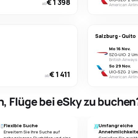
€ 1 398
ab
American Airli
Salzburg
-
Quito
Mo 16 Nov.
SZG
-
UIO
·
2 Um
British Airways
So 29 Nov.
€ 1 411
UIO
-
SZG
·
2 Um
ab
American Airli
h, Flüge bei eSky zu buchen
Flexible Suche
Umfangreiche
Annehmlichkeit
Erweitern Sie Ihre Suche auf