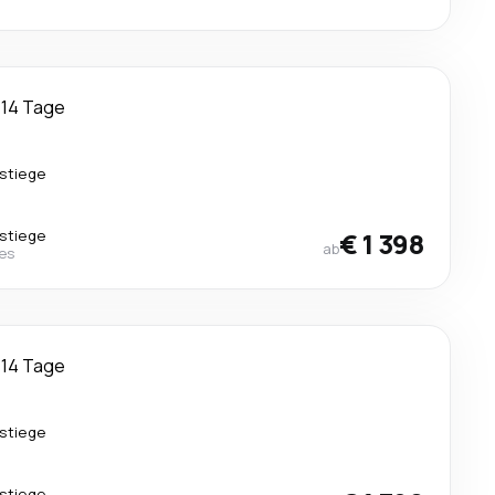
14 Tage
stiege
stiege
€ 1 398
ab
nes
14 Tage
stiege
stiege