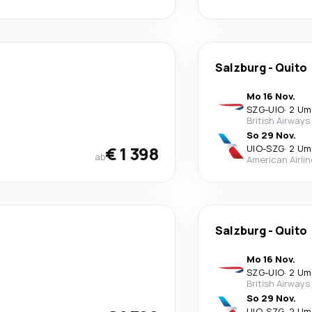
Salzburg
-
Quito
Mo 16 Nov.
SZG
-
UIO
·
2 Um
British Airways
So 29 Nov.
€ 1 398
UIO
-
SZG
·
2 Um
ab
American Airli
Salzburg
-
Quito
Mo 16 Nov.
SZG
-
UIO
·
2 Um
British Airways
So 29 Nov.
UIO
-
SZG
·
2 Um