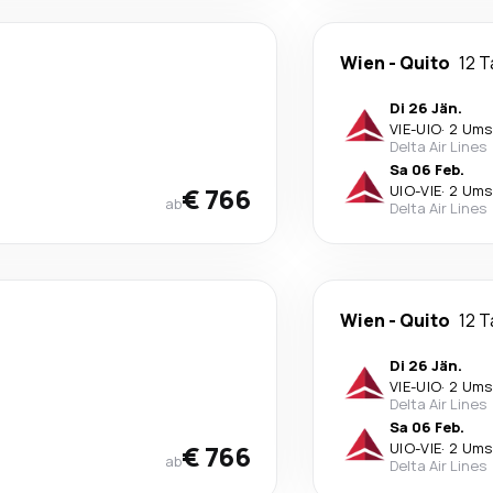
Wien
-
Quito
12 
Di 26 Jän.
VIE
-
UIO
·
2 Ums
Delta Air Lines
Sa 06 Feb.
€ 766
UIO
-
VIE
·
2 Ums
ab
Delta Air Lines
Wien
-
Quito
12 
Di 26 Jän.
VIE
-
UIO
·
2 Ums
Delta Air Lines
Sa 06 Feb.
€ 766
UIO
-
VIE
·
2 Ums
ab
Delta Air Lines