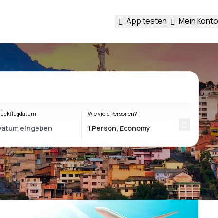
App testen
Mein Konto
ückflugdatum
Wie viele Personen?