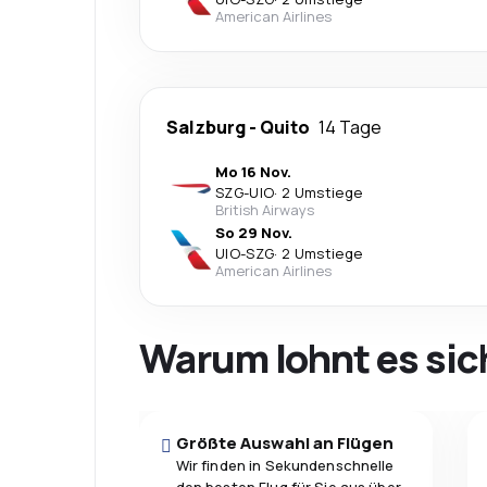
American Airlines
Salzburg
-
Quito
14 Tage
Mo 16 Nov.
SZG
-
UIO
·
2 Umstiege
British Airways
So 29 Nov.
UIO
-
SZG
·
2 Umstiege
American Airlines
Warum lohnt es sic
Größte Auswahl an Flügen
Wir finden in Sekundenschnelle