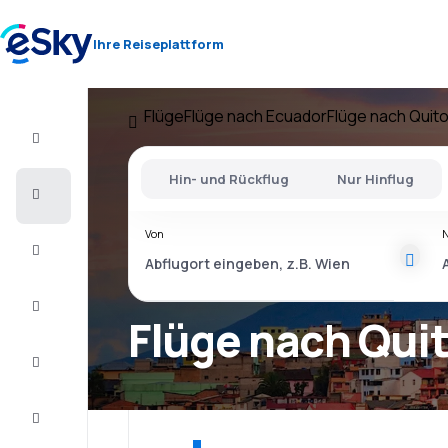
Ihre Reiseplattform
Flüge
Flüge nach Ecuador
Flüge nach Quit
Flug+Hotel
Hin- und Rückflug
Nur Hinflug
Flüge
Von
Urlaub
Last
Minute
Flüge nach Qui
Kurzurlaub
Unterkunft