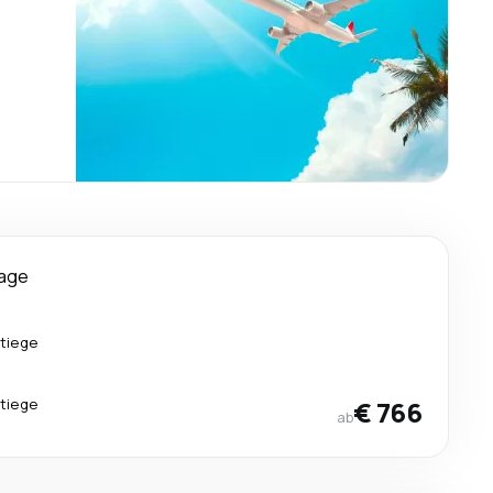
Tage
tiege
tiege
€ 766
ab