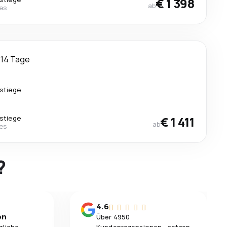
€ 1 398
ab
nes
14 Tage
stiege
stiege
€ 1 411
ab
nes
?
4.6
en
Über 4950