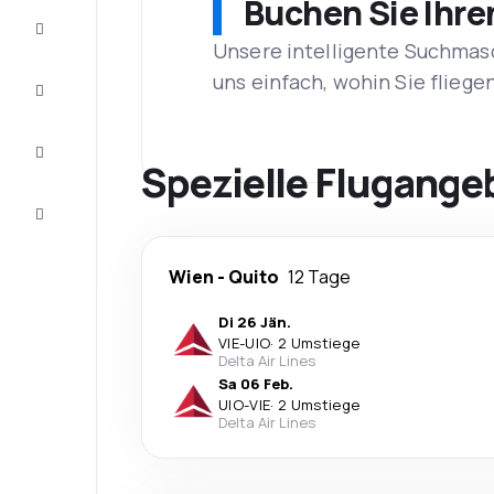
Buchen Sie Ihre
Schnäppchen
Unsere intelligente Suchmasc
uns einfach, wohin Sie flieg
Vervollständigen
Sie die Reise
Inspirationen
und
Spezielle Flugange
Ratschläge
Kundenservice
Wien
-
Quito
12 Tage
Di 26 Jän.
VIE
-
UIO
·
2 Umstiege
Delta Air Lines
Sa 06 Feb.
UIO
-
VIE
·
2 Umstiege
Delta Air Lines