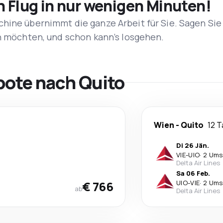
n Flug in nur wenigen Minuten!
hine übernimmt die ganze Arbeit für Sie. Sagen Sie
en möchten, und schon kann’s losgehen.
bote nach Quito
Wien
-
Quito
12 
Di 26 Jän.
VIE
-
UIO
·
2 Ums
Delta Air Lines
Sa 06 Feb.
€ 766
UIO
-
VIE
·
2 Ums
ab
Delta Air Lines