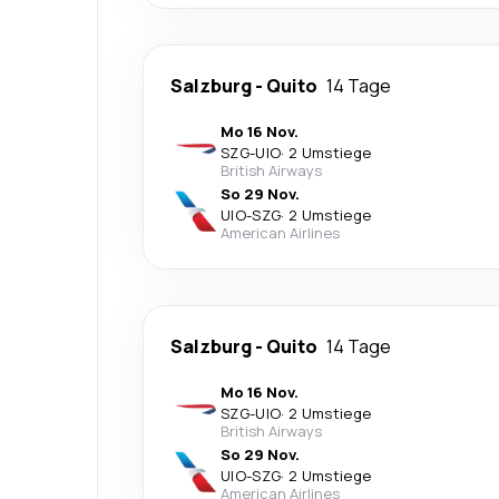
Salzburg
-
Quito
14 Tage
Mo 16 Nov.
SZG
-
UIO
·
2 Umstiege
British Airways
So 29 Nov.
UIO
-
SZG
·
2 Umstiege
American Airlines
Salzburg
-
Quito
14 Tage
Mo 16 Nov.
SZG
-
UIO
·
2 Umstiege
British Airways
So 29 Nov.
UIO
-
SZG
·
2 Umstiege
American Airlines