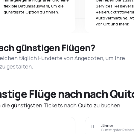
nahegelegene Flughäfen und eine
Genießen Sie zusät
flexible Datumsauswahl, um die
Services: Reisevers
günstigste Option zu finden.
Reiserücktrittsvers
Autovermietung, At
vor Ort und mehr.
nach günstigen Flügen?
rgleichen täglich Hunderte von Angeboten, um Ihre
zu gestalten.
tige Flüge nach nach Quit
m die günstigsten Tickets nach Quito zu buchen
Jänner
Günstigster Reise