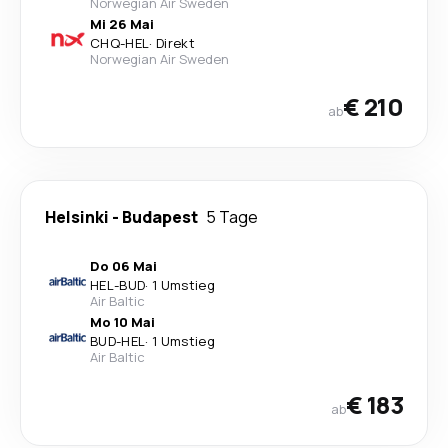
Norwegian Air Sweden
Mi 26 Mai
CHQ
-
HEL
·
Direkt
Norwegian Air Sweden
€ 210
ab
Helsinki
-
Budapest
5 Tage
Do 06 Mai
HEL
-
BUD
·
1 Umstieg
Air Baltic
Mo 10 Mai
BUD
-
HEL
·
1 Umstieg
Air Baltic
€ 183
ab