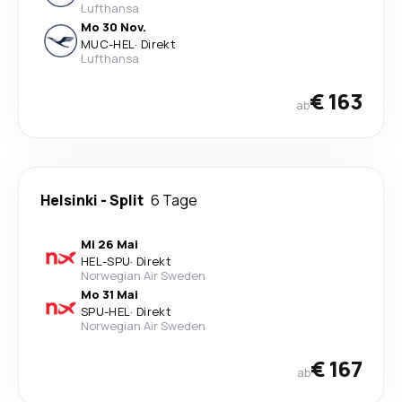
Lufthansa
Mo 30 Nov.
MUC
-
HEL
·
Direkt
Lufthansa
€ 163
ab
Helsinki
-
Split
6 Tage
Mi 26 Mai
HEL
-
SPU
·
Direkt
Norwegian Air Sweden
Mo 31 Mai
SPU
-
HEL
·
Direkt
Norwegian Air Sweden
€ 167
ab