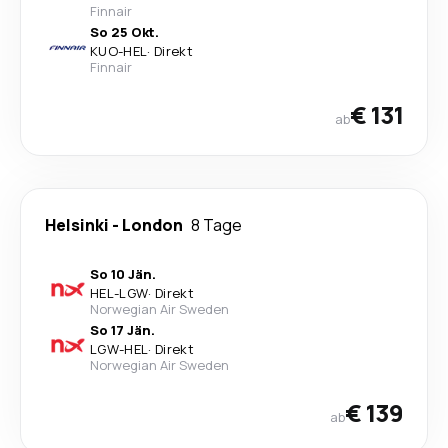
Finnair
So 25 Okt.
KUO
-
HEL
·
Direkt
Finnair
€ 131
ab
Helsinki
-
London
8 Tage
So 10 Jän.
HEL
-
LGW
·
Direkt
Norwegian Air Sweden
So 17 Jän.
LGW
-
HEL
·
Direkt
Norwegian Air Sweden
€ 139
ab