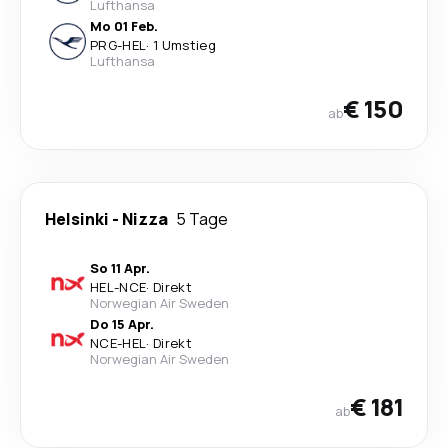
Lufthansa
Mo 01 Feb.
PRG
-
HEL
·
1 Umstieg
Lufthansa
€ 150
ab
Helsinki
-
Nizza
5 Tage
So 11 Apr.
HEL
-
NCE
·
Direkt
Norwegian Air Sweden
Do 15 Apr.
NCE
-
HEL
·
Direkt
Norwegian Air Sweden
€ 181
ab