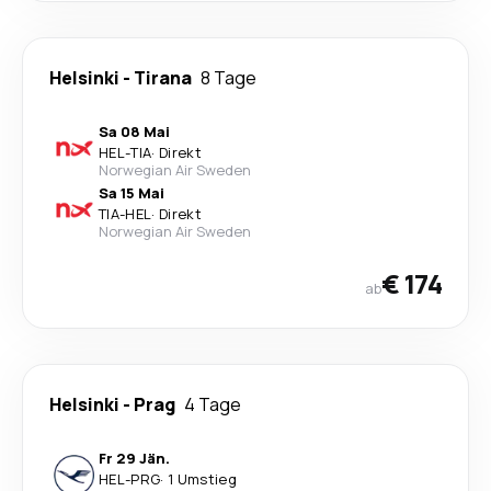
Helsinki
-
Tirana
8 Tage
Sa 08 Mai
HEL
-
TIA
·
Direkt
Norwegian Air Sweden
Sa 15 Mai
TIA
-
HEL
·
Direkt
Norwegian Air Sweden
€ 174
ab
Helsinki
-
Prag
4 Tage
Fr 29 Jän.
HEL
-
PRG
·
1 Umstieg