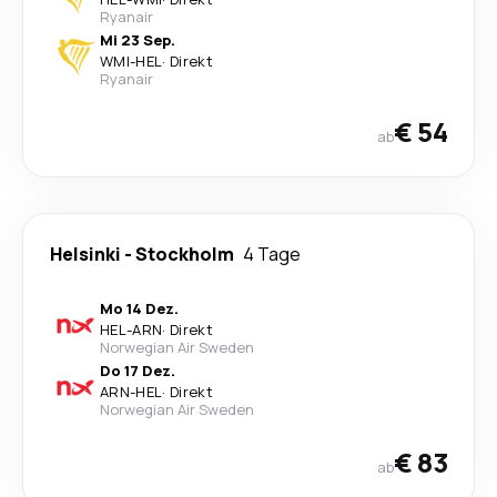
Ryanair
Mi 23 Sep.
WMI
-
HEL
·
Direkt
Ryanair
€ 54
ab
Helsinki
-
Stockholm
4 Tage
Mo 14 Dez.
HEL
-
ARN
·
Direkt
Norwegian Air Sweden
Do 17 Dez.
ARN
-
HEL
·
Direkt
Norwegian Air Sweden
€ 83
ab