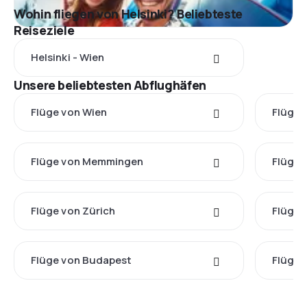
Wohin fliegen von Helsinki? Beliebteste
Reiseziele
Helsinki - Wien
Unsere beliebtesten Abflughäfen
Flüge von Wien
Flüge 
Flüge von Memmingen
Flüge 
Flüge von Zürich
Flüge 
Flüge von Budapest
Flüge 