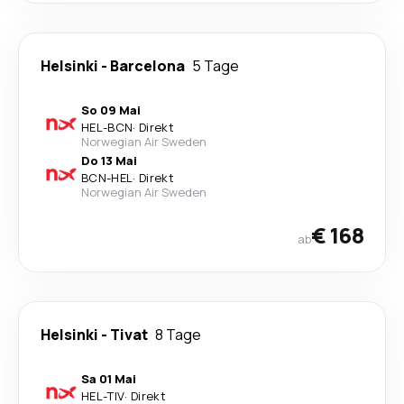
Helsinki
-
Barcelona
5 Tage
So 09 Mai
HEL
-
BCN
·
Direkt
Norwegian Air Sweden
Do 13 Mai
BCN
-
HEL
·
Direkt
Norwegian Air Sweden
€ 168
ab
Helsinki
-
Tivat
8 Tage
Sa 01 Mai
HEL
-
TIV
·
Direkt