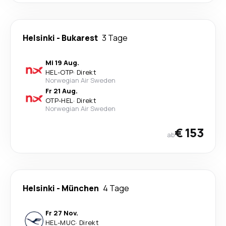
Helsinki
-
Bukarest
3 Tage
Mi 19 Aug.
HEL
-
OTP
·
Direkt
Norwegian Air Sweden
Fr 21 Aug.
OTP
-
HEL
·
Direkt
Norwegian Air Sweden
€ 153
ab
Helsinki
-
München
4 Tage
Fr 27 Nov.
HEL
-
MUC
·
Direkt