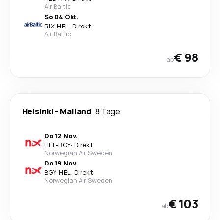
Air Baltic
So 04 Okt.
RIX
-
HEL
·
Direkt
Air Baltic
€ 98
ab
Helsinki
-
Mailand
8 Tage
Do 12 Nov.
HEL
-
BGY
·
Direkt
Norwegian Air Sweden
Do 19 Nov.
BGY
-
HEL
·
Direkt
Norwegian Air Sweden
€ 103
ab