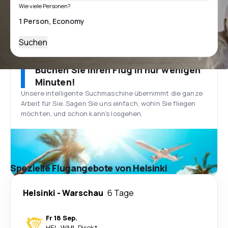
Wie viele Personen?
Suchen
Buchen Sie Ihren Flug in nur wenigen
Minuten!
Unsere intelligente Suchmaschine übernimmt die ganze
Arbeit für Sie. Sagen Sie uns einfach, wohin Sie fliegen
möchten, und schon kann’s losgehen.
Spezielle Flugangebote von Helsinki
Helsinki
-
Warschau
6 Tage
Fr 18 Sep.
HEL
-
WMI
·
Direkt