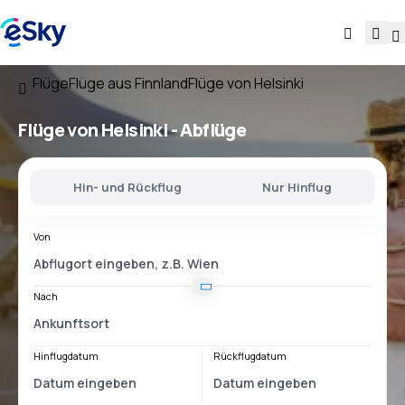
Flüge
Flüge aus Finnland
Flüge von Helsinki
Flüge
von Helsinki
- Abflüge
Hin- und Rückflug
Nur Hinflug
Von
Nach
Hinflugdatum
Rückflugdatum