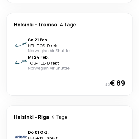
Helsinki
-
Tromso
4 Tage
So 21 Feb.
HEL
-
TOS
·
Direkt
Norwegian Air Shuttle
Mi 24 Feb.
TOS
-
HEL
·
Direkt
Norwegian Air Shuttle
€ 89
ab
Helsinki
-
Riga
4 Tage
Do 01 Okt.
HEL
-
RIX
·
Direkt