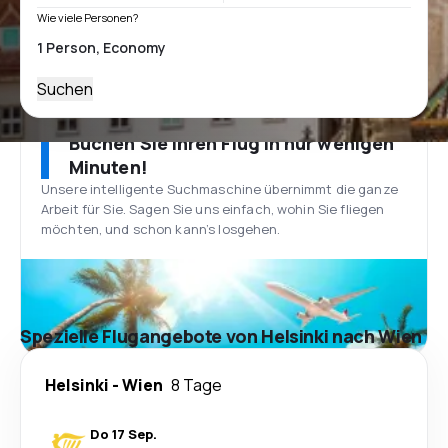
Wie viele Personen?
Suchen
Buchen Sie Ihren Flug in nur wenigen
Minuten!
Unsere intelligente Suchmaschine übernimmt die ganze
Arbeit für Sie. Sagen Sie uns einfach, wohin Sie fliegen
möchten, und schon kann’s losgehen.
Spezielle Flugangebote von Helsinki nach Wien
Helsinki
-
Wien
8 Tage
Do 17 Sep.