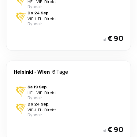
HEL
-
VIE
·
Direkt
Ryanair
Do 24 Sep.
VIE
-
HEL
·
Direkt
Ryanair
€ 90
ab
Helsinki
-
Wien
6 Tage
Sa 19 Sep.
HEL
-
VIE
·
Direkt
Ryanair
Do 24 Sep.
VIE
-
HEL
·
Direkt
Ryanair
€ 90
ab