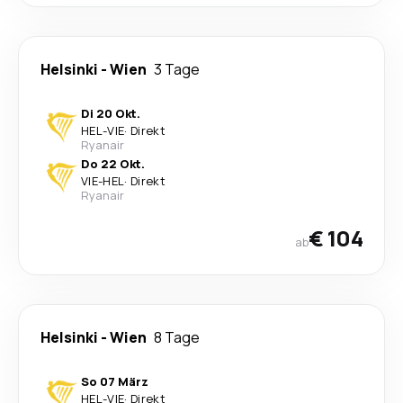
Helsinki
-
Wien
3 Tage
Di 20 Okt.
HEL
-
VIE
·
Direkt
Ryanair
Do 22 Okt.
VIE
-
HEL
·
Direkt
Ryanair
€ 104
ab
Helsinki
-
Wien
8 Tage
So 07 März
HEL
-
VIE
·
Direkt