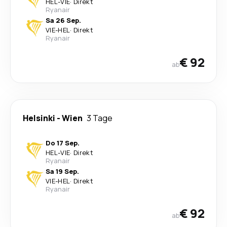
HEL
-
VIE
·
Direkt
Ryanair
Sa 26 Sep.
VIE
-
HEL
·
Direkt
Ryanair
€ 92
ab
Helsinki
-
Wien
3 Tage
Do 17 Sep.
HEL
-
VIE
·
Direkt
Ryanair
Sa 19 Sep.
VIE
-
HEL
·
Direkt
Ryanair
€ 92
ab