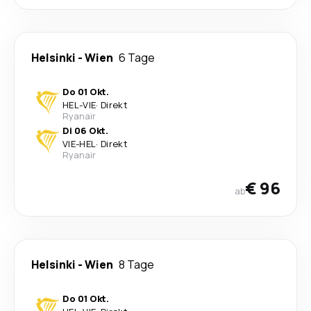
Helsinki
-
Wien
6 Tage
Do 01 Okt.
HEL
-
VIE
·
Direkt
Ryanair
Di 06 Okt.
VIE
-
HEL
·
Direkt
Ryanair
€ 96
ab
Helsinki
-
Wien
8 Tage
Do 01 Okt.