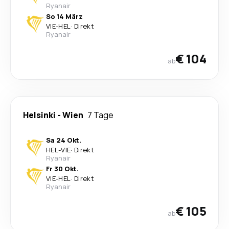
Ryanair
So 14 März
VIE
-
HEL
·
Direkt
Ryanair
€ 104
ab
Helsinki
-
Wien
7 Tage
Sa 24 Okt.
HEL
-
VIE
·
Direkt
Ryanair
Fr 30 Okt.
VIE
-
HEL
·
Direkt
Ryanair
€ 105
ab