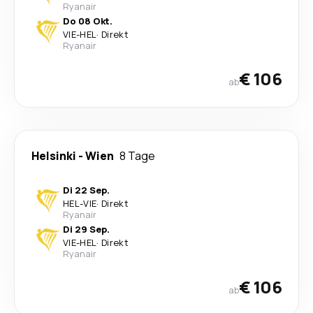
Ryanair
Do 08 Okt.
VIE
-
HEL
·
Direkt
Ryanair
€ 106
ab
Helsinki
-
Wien
8 Tage
Di 22 Sep.
HEL
-
VIE
·
Direkt
Ryanair
Di 29 Sep.
VIE
-
HEL
·
Direkt
Ryanair
€ 106
ab