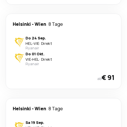
Helsinki
-
Wien
8 Tage
Do 24 Sep.
HEL
-
VIE
·
Direkt
Ryanair
Do 01 Okt.
VIE
-
HEL
·
Direkt
Ryanair
€ 91
ab
Helsinki
-
Wien
8 Tage
Sa 19 Sep.