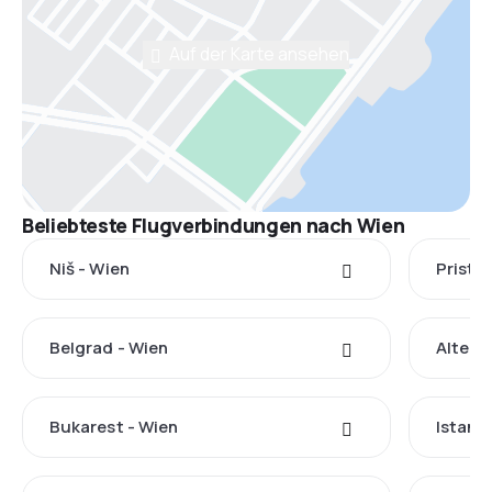
Auf der Karte ansehen
Beliebteste Flugverbindungen nach Wien
Niš - Wien
Pristin
Belgrad - Wien
Altenr
Bukarest - Wien
Istanb