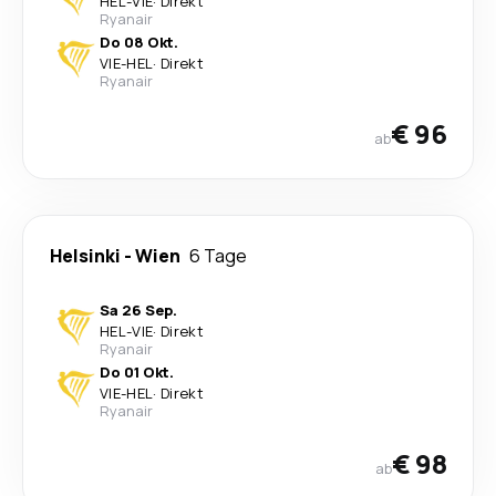
HEL
-
VIE
·
Direkt
Ryanair
Do 08 Okt.
VIE
-
HEL
·
Direkt
Ryanair
€ 96
ab
Helsinki
-
Wien
6 Tage
Sa 26 Sep.
HEL
-
VIE
·
Direkt
Ryanair
Do 01 Okt.
VIE
-
HEL
·
Direkt
Ryanair
€ 98
ab